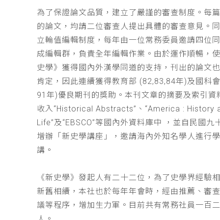
為了保證論文品質，建立了嚴謹的審查制度。每
的論文，均請二位審查人提出具體的審查意見。
立輪值編輯制度，每年由一位常務委員邀請四位同
成編輯群，負責全年編輯作業。由於運作順暢，
史學》獲得國內外漢學同道的支持，刊出的論文
肯定，因此連續獲得教育部 (82,83,84年)及國科會(
91年)優良期刊的獎助。本刊文章的摘要及索引資
收入“Historical Abstracts”、“America : History 
Life”及“EBSCO”等國內外資料庫中 ，並自民國
增辦「新史學講座」，邀請海內外知名學人進行
講。
《新史學》發起人有二十二位，為了史學界經驗
新舊相續，本社也於每年年會時，經由推薦、審
議等程序，增加生力軍。目前共有常務社員一百
人。