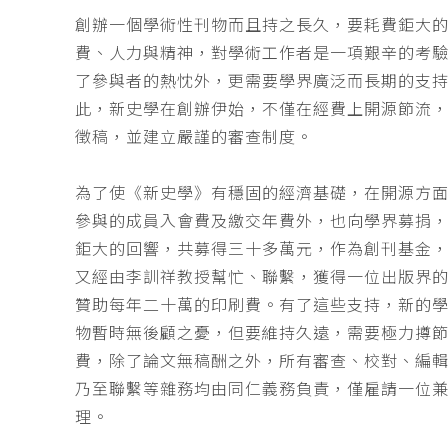
創辦一個學術性刊物而且持之長久，要耗費鉅大
費、人力與精神，對學術工作者是一項艱辛的考
了參與者的熱忱外，更需要學界廣泛而長期的支
此，新史學在創辦伊始，不僅在經費上開源節流
徵稿，並建立嚴謹的審查制度。
為了使《新史學》有穩固的經濟基礎，在開源方
參與的成員入會費及繳交年費外，也向學界募捐
鉅大的回響，共募得三十多萬元，作為創刊基金，
又經由李訓祥教授幫忙、聯繫，獲得一位出版界
贊助每年二十萬的印刷費。有了這些支持，新的
物暫時無後顧之憂，但要維持久遠，需要極力撙
費，除了論文無稿酬之外，所有審查、校對、編
乃至聯繫等雜務均由同仁義務負責，僅雇請一位
理。