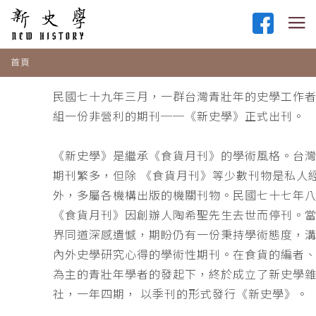
首頁
民國七十九年三月，一群台灣青壯年的史學工作
組一份非營利的期刊──《新史學》正式出刊。
《新史學》是繼承《食貨月刊》的學術風格。台
期刊繁多，但除 《食貨月刊》等少數刊物是私人
外，多屬各機構出版的機關刊物。民國七十七年
《食貨月刊》因創辦人陶希聖先生去世而停刊。
界同道深感遺憾，期盼仍有一份秉持學術態度，
內外史學研究心得的學術性期刊。在食貨的編者
為主的青壯年學者的發起下，終於成立了新史學
社，一年四期， 以季刊的形式發行《新史學》。