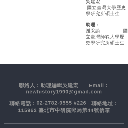
吳建宏
國立臺灣大學歷史
學研究所碩士生
助理：
謝采諭
國
立臺灣師範大學歷
史學研究所碩士生
聯絡人：
助理編輯吳建宏
Email：
newhistory1990@gmail.com
02-2782-9555 #226
聯絡電話：
聯絡地址：
115962 臺北市中研院郵局第44號信箱