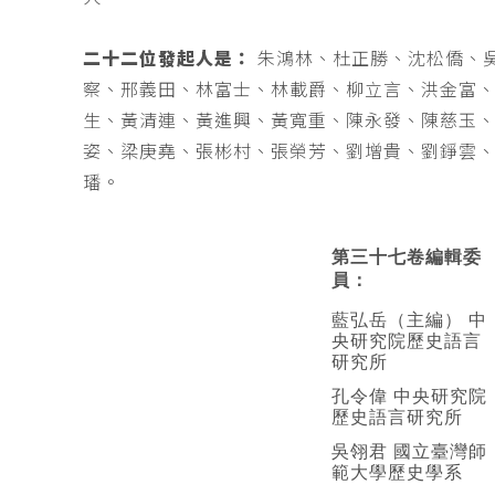
二十二位發起人是：
朱鴻林、杜正勝、沈松僑、
察、邢義田、林富士、林載爵、柳立言、洪金富
生、黃清連、黃進興、黃寬重、陳永發、陳慈玉
姿、梁庚堯、張彬村、張榮芳、劉增貴、劉錚雲
璠。
第三十七卷編輯委
員：
藍弘岳（主編） 中
央研究院歷史語言
研究所
孔令偉 中央研究院
歷史語言研究所
吳翎君 國立臺灣師
範大學歷史學系