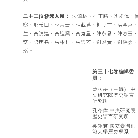
二十二位發起人是：
朱鴻林、杜正勝、沈松僑、
察、邢義田、林富士、林載爵、柳立言、洪金富
生、黃清連、黃進興、黃寬重、陳永發、陳慈玉
姿、梁庚堯、張彬村、張榮芳、劉增貴、劉錚雲
璠。
第三十七卷編輯委
員：
藍弘岳（主編） 中
央研究院歷史語言
研究所
孔令偉 中央研究院
歷史語言研究所
吳翎君 國立臺灣師
範大學歷史學系