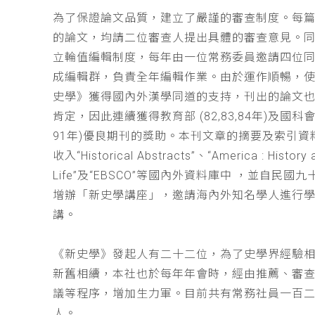
為了保證論文品質，建立了嚴謹的審查制度。每
的論文，均請二位審查人提出具體的審查意見。
立輪值編輯制度，每年由一位常務委員邀請四位同
成編輯群，負責全年編輯作業。由於運作順暢，
史學》獲得國內外漢學同道的支持，刊出的論文
肯定，因此連續獲得教育部 (82,83,84年)及國科會(
91年)優良期刊的獎助。本刊文章的摘要及索引資
收入“Historical Abstracts”、“America : History 
Life”及“EBSCO”等國內外資料庫中 ，並自民國
增辦「新史學講座」，邀請海內外知名學人進行
講。
《新史學》發起人有二十二位，為了史學界經驗
新舊相續，本社也於每年年會時，經由推薦、審
議等程序，增加生力軍。目前共有常務社員一百
人。