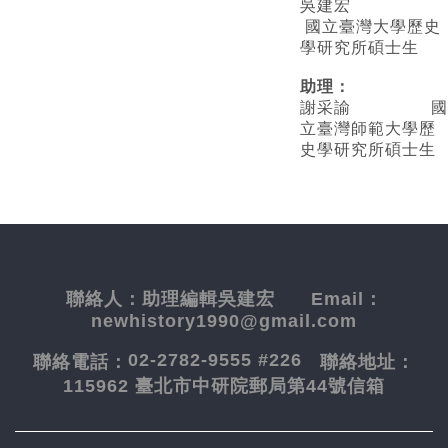
吳建宏
國立臺灣大學歷史
學研究所碩士生
助理：
謝采諭
國
立臺灣師範大學歷
史學研究所碩士生
聯絡人：
助理編輯吳建宏
Email：
newhistory1990@gmail.com
02-2782-9555 #226
聯絡電話：
聯絡地址：
115962 臺北市中研院郵局第44號信箱