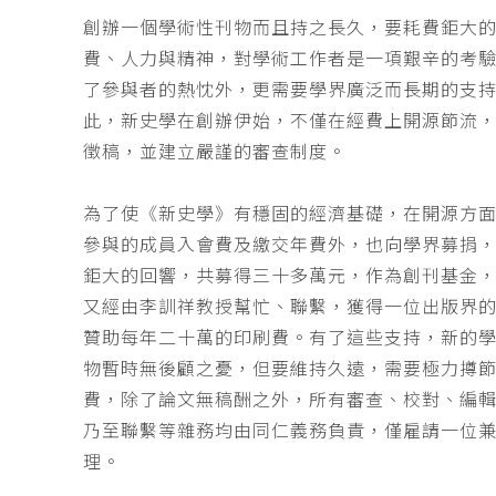
創辦一個學術性刊物而且持之長久，要耗費鉅大
費、人力與精神，對學術工作者是一項艱辛的考
了參與者的熱忱外，更需要學界廣泛而長期的支
此，新史學在創辦伊始，不僅在經費上開源節流
徵稿，並建立嚴謹的審查制度。
為了使《新史學》有穩固的經濟基礎，在開源方
參與的成員入會費及繳交年費外，也向學界募捐
鉅大的回響，共募得三十多萬元，作為創刊基金，
又經由李訓祥教授幫忙、聯繫，獲得一位出版界
贊助每年二十萬的印刷費。有了這些支持，新的
物暫時無後顧之憂，但要維持久遠，需要極力撙
費，除了論文無稿酬之外，所有審查、校對、編
乃至聯繫等雜務均由同仁義務負責，僅雇請一位
理。