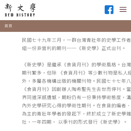
首頁
民國七十九年三月，一群台灣青壯年的史學工作
組一份非營利的期刊──《新史學》正式出刊。
《新史學》是繼承《食貨月刊》的學術風格。台
期刊繁多，但除 《食貨月刊》等少數刊物是私人
外，多屬各機構出版的機關刊物。民國七十七年
《食貨月刊》因創辦人陶希聖先生去世而停刊。
界同道深感遺憾，期盼仍有一份秉持學術態度，
內外史學研究心得的學術性期刊。在食貨的編者
為主的青壯年學者的發起下，終於成立了新史學
社，一年四期， 以季刊的形式發行《新史學》。