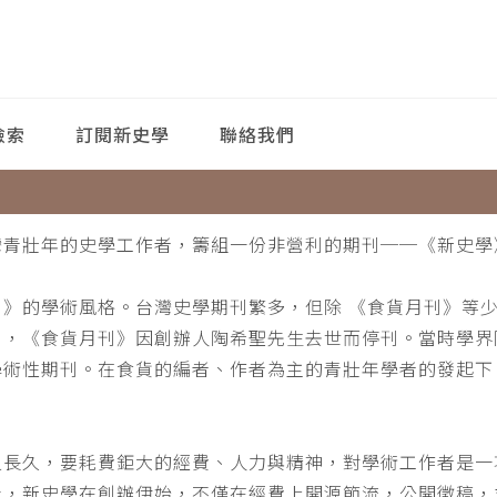
檢索
訂閱新史學
聯絡我們
灣青壯年的史學工作者，籌組一份非營利的期刊──《新史學
刊》的學術風格。台灣史學期刊繁多，但除 《食貨月刊》等
月，《食貨月刊》因創辦人陶希聖先生去世而停刊。當時學界
學術性期刊。在食貨的編者、作者為主的青壯年學者的發起下
。
之長久，要耗費鉅大的經費、人力與精神，對學術工作者是一
此，新史學在創辦伊始，不僅在經費上開源節流，公開徵稿，