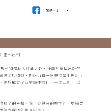
》正式出刊。
少數刊物是私人經營之外，多屬各機構出版的
同道深感遺憾，期盼仍有一份秉持學術態度，
，終於成立了新史學雜誌社，一年四期， 以
項艱辛的考驗。除了參與者的熱忱外，更需要
並建立嚴謹的審查制度。