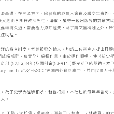
經濟基礎，在開源方面，除參與的成員入會費及繳交年費外，
以後又經由李訓祥教授幫忙、聯繫，獲得一位出版界的前輩贊
但要維持久遠，需要極力撙節經費，除了論文無稿酬之外，所
兼任助理。
嚴謹的審查制度。每篇投稿的論文，均請二位審查人提出具體
仁組成編輯群，負責全年編輯作業。由於運作順暢，使《新史
(82,83,84年)及國科會(83-91年)優良期刊的獎助。本刊
a : History and Life”及“EBSCO”等國內外資料庫中
位，為了史學界經驗相承、新舊相續，本社也於每年年會時，
五人。
、杜正勝、沈松僑、吳密察、邢義田、林富士、林載爵、柳