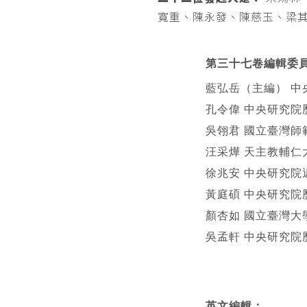
寬重、陳永發、陳慈玉、梁
第三十七卷編輯委
藍弘岳（主編） 中
孔令偉 中央研究院
吳翎君 國立臺灣師
汪采燁 天主教輔仁
徐兆安 中央研究院
黃庭碩 中央研究院
顏杏如 國立臺灣大
吳孟軒 中央研究院
英文編輯
：