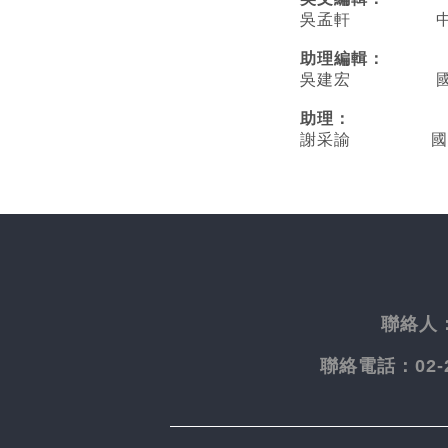
吳孟軒 中央
助理編輯：
吳建宏 國立臺
助理：
謝采諭
國
聯絡人
聯絡電話：
02