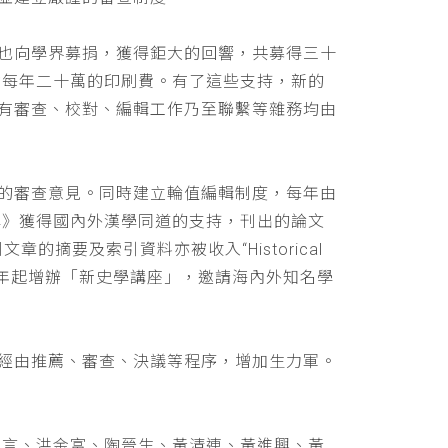
也向學界募捐，獲得鉅大的回響，共募得三十
助每年二十萬的印刷費。有了這些支持，新的
有審查、校對、編輯工作乃至聯繫等雜務均由
的審查意見。同時建立輪值編輯制度，每年由
學》獲得國內外漢學同道的支持，刊出的論文
文章的摘要及索引資料亦被收入“Historical
 ，並自民國九十年起增辦「新史學講座」，邀請海內外知名學
經由推薦、審查、決議等程序，增加生力軍。
立言、洪金富、陶晉生、黃清連、黃進興、黃