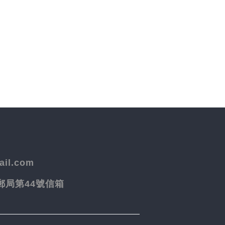
il.com
院郵局第44號信箱