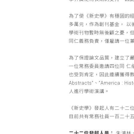
為了使《新史學》有穩固的
多萬元，作為創刊基金， 
學術刊物暫時無後顧之憂，
同仁義務負責，僅雇請一位
為了保證論文品質，建立了
一位常務委員邀請四位同 
也受到肯定，因此連續獲得教育部 
Abstracts”、“Americ
人進行學術演講。
《新史學》發起人有二十二
目前共有常務社員一百二十
二十二位發起人是：
朱鴻林