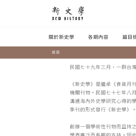
關於新史學
各期內容
篇目
首頁
民國七十九年三月，一群台
《新史學》是繼承《食貨月
機關刊物。民國七十七年八
溝通海內外史學研究心得的
季刊的形式發行《新史學》
創辦一個學術性刊物而且持
學界廣泛而長期的支持。因