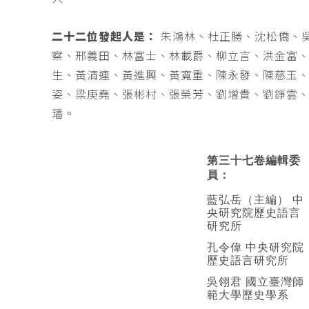
二十二位發起人是：
朱鴻林、杜正勝、沈松僑、
察、邢義田、林富士、林載爵、柳立言、洪金富
生、黃清連、黃進興、黃寬重、陳永發、陳慈玉
姿、梁庚堯、張彬村、張榮芳、劉增貴、劉錚雲
璠。
第三十七卷編輯委
員：
藍弘岳（主編） 中
央研究院歷史語言
研究所
孔令偉 中央研究院
歷史語言研究所
吳翎君 國立臺灣師
範大學歷史學系