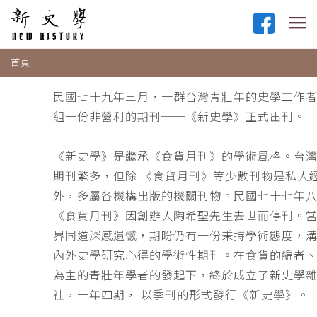
首頁
民國七十九年三月，一群台灣青壯年的史學工作
組一份非營利的期刊──《新史學》正式出刊。
《新史學》是繼承《食貨月刊》的學術風格。台
期刊繁多，但除 《食貨月刊》等少數刊物是私人
外，多屬各機構出版的機關刊物。民國七十七年
《食貨月刊》因創辦人陶希聖先生去世而停刊。
界同道深感遺憾，期盼仍有一份秉持學術態度，
內外史學研究心得的學術性期刊。在食貨的編者
為主的青壯年學者的發起下，終於成立了新史學
社，一年四期， 以季刊的形式發行《新史學》。