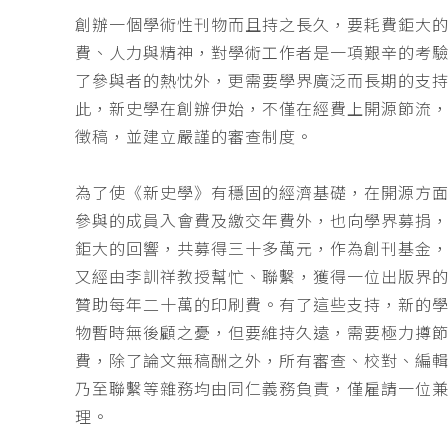
創辦一個學術性刊物而且持之長久，要耗費鉅大
費、人力與精神，對學術工作者是一項艱辛的考
了參與者的熱忱外，更需要學界廣泛而長期的支
此，新史學在創辦伊始，不僅在經費上開源節流
徵稿，並建立嚴謹的審查制度。
為了使《新史學》有穩固的經濟基礎，在開源方
參與的成員入會費及繳交年費外，也向學界募捐
鉅大的回響，共募得三十多萬元，作為創刊基金，
又經由李訓祥教授幫忙、聯繫，獲得一位出版界
贊助每年二十萬的印刷費。有了這些支持，新的
物暫時無後顧之憂，但要維持久遠，需要極力撙
費，除了論文無稿酬之外，所有審查、校對、編
乃至聯繫等雜務均由同仁義務負責，僅雇請一位
理。