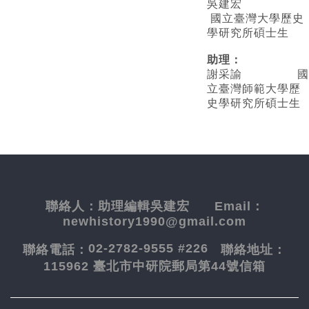
吳建宏
國立臺灣大學歷史
學研究所碩士生
助理：
謝采諭
國
立臺灣師範大學歷
史學研究所碩士生
聯絡人：
助理編輯吳建宏
Email：
newhistory1990@gmail.com
02-2782-9555 #226
聯絡電話：
聯絡地址：
115962 臺北市中研院郵局第44號信箱