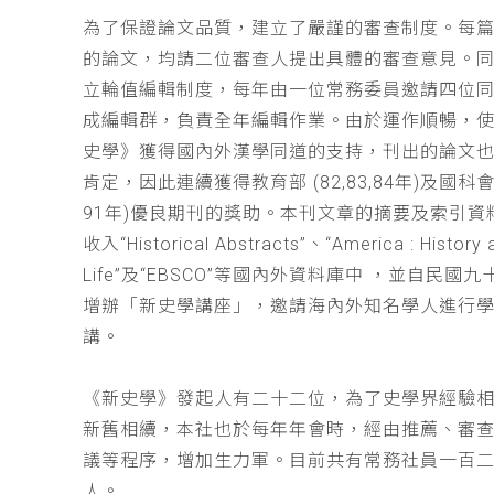
為了保證論文品質，建立了嚴謹的審查制度。每
的論文，均請二位審查人提出具體的審查意見。
立輪值編輯制度，每年由一位常務委員邀請四位同
成編輯群，負責全年編輯作業。由於運作順暢，
史學》獲得國內外漢學同道的支持，刊出的論文
肯定，因此連續獲得教育部 (82,83,84年)及國科會(
91年)優良期刊的獎助。本刊文章的摘要及索引資
收入“Historical Abstracts”、“America : History 
Life”及“EBSCO”等國內外資料庫中 ，並自民國
增辦「新史學講座」，邀請海內外知名學人進行
講。
《新史學》發起人有二十二位，為了史學界經驗
新舊相續，本社也於每年年會時，經由推薦、審
議等程序，增加生力軍。目前共有常務社員一百
人。