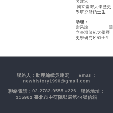
吳建宏
國立臺灣大學歷史
學研究所碩士生
助理：
謝采諭
國
立臺灣師範大學歷
史學研究所碩士生
聯絡人：
助理編輯吳建宏
Email：
newhistory1990@gmail.com
02-2782-9555 #226
聯絡電話：
聯絡地址：
115962 臺北市中研院郵局第44號信箱