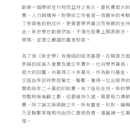
創辦一個學術性刊物而且持之長久，要耗費鉅大
費、人力與精神，對學術工作者是一項艱辛的考
了參與者的熱忱外，更需要學界廣泛而長期的支
此，新史學在創辦伊始，不僅在經費上開源節流
徵稿，並建立嚴謹的審查制度。
為了使《新史學》有穩固的經濟基礎，在開源方
參與的成員入會費及繳交年費外，也向學界募捐
鉅大的回響，共募得三十多萬元，作為創刊基金，
又經由李訓祥教授幫忙、聯繫，獲得一位出版界
贊助每年二十萬的印刷費。有了這些支持，新的
物暫時無後顧之憂，但要維持久遠，需要極力撙
費，除了論文無稿酬之外，所有審查、校對、編
乃至聯繫等雜務均由同仁義務負責，僅雇請一位
理。