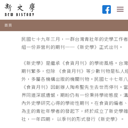
首頁
民國七十九年三月，一群台灣青壯年的史學工作
組一份非營利的期刊──《新史學》正式出刊。
《新史學》是繼承《食貨月刊》的學術風格。台
期刊繁多，但除 《食貨月刊》等少數刊物是私人
外，多屬各機構出版的機關刊物。民國七十七年
《食貨月刊》因創辦人陶希聖先生去世而停刊。
界同道深感遺憾，期盼仍有一份秉持學術態度，
內外史學研究心得的學術性期刊。在食貨的編者
為主的青壯年學者的發起下，終於成立了新史學
社，一年四期， 以季刊的形式發行《新史學》。