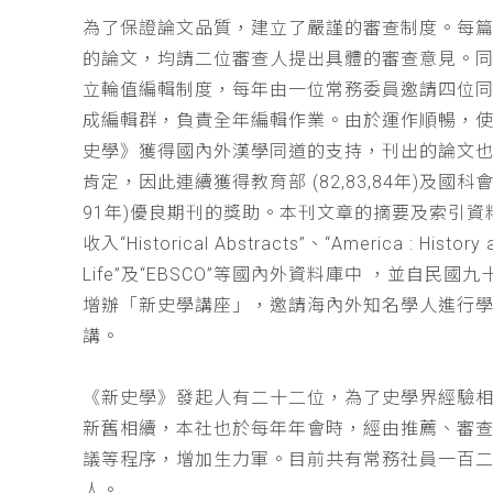
為了保證論文品質，建立了嚴謹的審查制度。每
的論文，均請二位審查人提出具體的審查意見。
立輪值編輯制度，每年由一位常務委員邀請四位同
成編輯群，負責全年編輯作業。由於運作順暢，
史學》獲得國內外漢學同道的支持，刊出的論文
肯定，因此連續獲得教育部 (82,83,84年)及國科會(
91年)優良期刊的獎助。本刊文章的摘要及索引資
收入“Historical Abstracts”、“America : History 
Life”及“EBSCO”等國內外資料庫中 ，並自民國
增辦「新史學講座」，邀請海內外知名學人進行
講。
《新史學》發起人有二十二位，為了史學界經驗
新舊相續，本社也於每年年會時，經由推薦、審
議等程序，增加生力軍。目前共有常務社員一百
人。