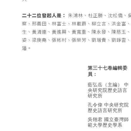
二十二位發起人是：
朱鴻林、杜正勝、沈松僑、
察、邢義田、林富士、林載爵、柳立言、洪金富
生、黃清連、黃進興、黃寬重、陳永發、陳慈玉
姿、梁庚堯、張彬村、張榮芳、劉增貴、劉錚雲
璠。
第三十七卷編輯委
員：
藍弘岳（主編） 中
央研究院歷史語言
研究所
孔令偉 中央研究院
歷史語言研究所
吳翎君 國立臺灣師
範大學歷史學系