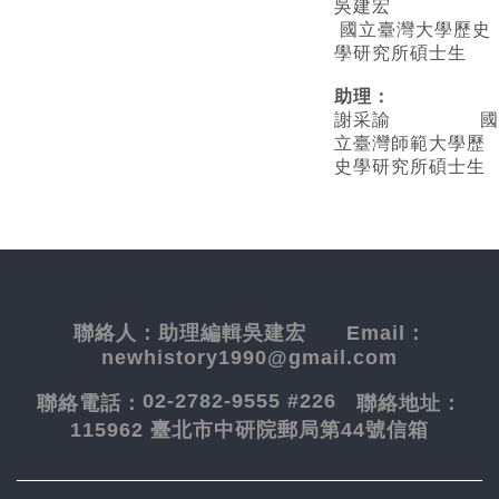
吳建宏
國立臺灣大學歷史
學研究所碩士生
助理：
謝采諭
國
立臺灣師範大學歷
史學研究所碩士生
聯絡人：
助理編輯吳建宏
Email：
newhistory1990@gmail.com
02-2782-9555 #226
聯絡電話：
聯絡地址：
115962 臺北市中研院郵局第44號信箱