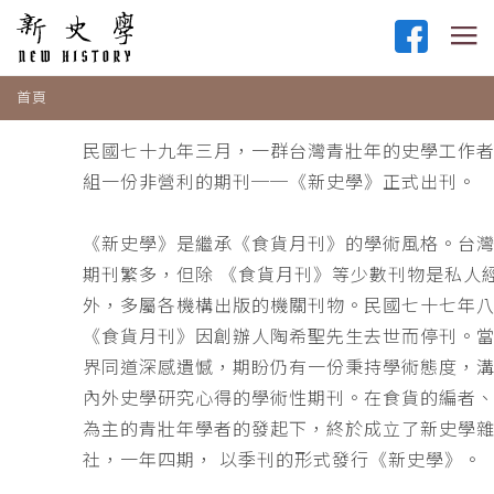
首頁
民國七十九年三月，一群台灣青壯年的史學工作
組一份非營利的期刊──《新史學》正式出刊。
《新史學》是繼承《食貨月刊》的學術風格。台
期刊繁多，但除 《食貨月刊》等少數刊物是私人
外，多屬各機構出版的機關刊物。民國七十七年
《食貨月刊》因創辦人陶希聖先生去世而停刊。
界同道深感遺憾，期盼仍有一份秉持學術態度，
內外史學研究心得的學術性期刊。在食貨的編者
為主的青壯年學者的發起下，終於成立了新史學
社，一年四期， 以季刊的形式發行《新史學》。