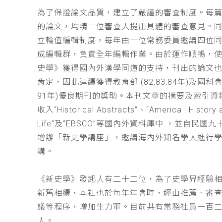
為了保證論文品質，建立了嚴謹的審查制度。每
的論文，均請二位審查人提出具體的審查意見。
立輪值編輯制度，每年由一位常務委員邀請四位同
成編輯群，負責全年編輯作業。由於運作順暢，
史學》獲得國內外漢學同道的支持，刊出的論文
肯定，因此連續獲得教育部 (82,83,84年)及國科會(
91年)優良期刊的獎助。本刊文章的摘要及索引資
收入“Historical Abstracts”、“America : History 
Life”及“EBSCO”等國內外資料庫中 ，並自民國
增辦「新史學講座」，邀請海內外知名學人進行
講。
《新史學》發起人有二十二位，為了史學界經驗
新舊相續，本社也於每年年會時，經由推薦、審
議等程序，增加生力軍。目前共有常務社員一百
人。