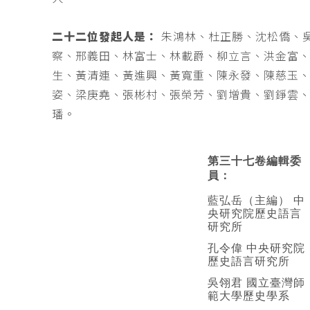
二十二位發起人是：
朱鴻林、杜正勝、沈松僑、
察、邢義田、林富士、林載爵、柳立言、洪金富
生、黃清連、黃進興、黃寬重、陳永發、陳慈玉
姿、梁庚堯、張彬村、張榮芳、劉增貴、劉錚雲
璠。
第三十七卷編輯委
員：
藍弘岳（主編） 中
央研究院歷史語言
研究所
孔令偉 中央研究院
歷史語言研究所
吳翎君 國立臺灣師
範大學歷史學系