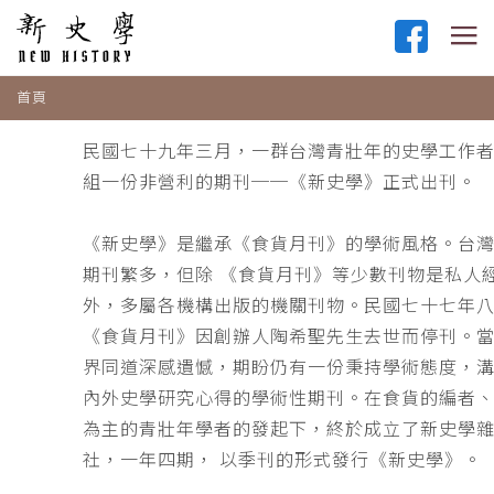
首頁
民國七十九年三月，一群台灣青壯年的史學工作
組一份非營利的期刊──《新史學》正式出刊。
《新史學》是繼承《食貨月刊》的學術風格。台
期刊繁多，但除 《食貨月刊》等少數刊物是私人
外，多屬各機構出版的機關刊物。民國七十七年
《食貨月刊》因創辦人陶希聖先生去世而停刊。
界同道深感遺憾，期盼仍有一份秉持學術態度，
內外史學研究心得的學術性期刊。在食貨的編者
為主的青壯年學者的發起下，終於成立了新史學
社，一年四期， 以季刊的形式發行《新史學》。