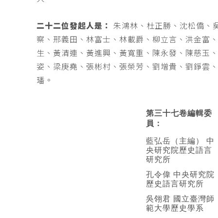
二十二位發起人是：
朱鴻林、杜正勝、沈松僑、
察、邢義田、林富士、林載爵、柳立言、洪金富
生、黃清連、黃進興、黃寬重、陳永發、陳慈玉
姿、梁庚堯、張彬村、張榮芳、劉增貴、劉錚雲
璠。
第三十七卷編輯委
員：
藍弘岳（主編） 中
央研究院歷史語言
研究所
孔令偉 中央研究院
歷史語言研究所
吳翎君 國立臺灣師
範大學歷史學系