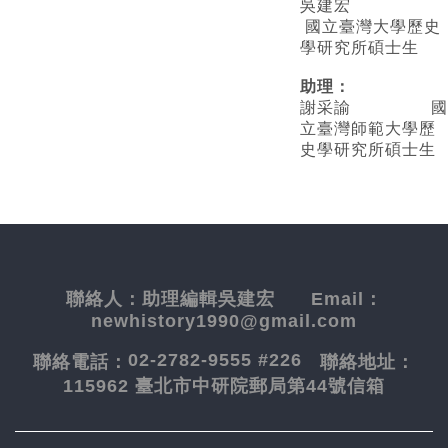
吳建宏
國立臺灣大學歷史
學研究所碩士生
助理：
謝采諭
國
立臺灣師範大學歷
史學研究所碩士生
聯絡人：
助理編輯吳建宏
Email：
newhistory1990@gmail.com
02-2782-9555 #226
聯絡電話：
聯絡地址：
115962 臺北市中研院郵局第44號信箱