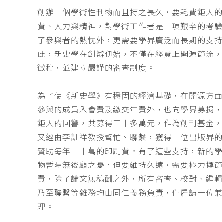
創辦一個學術性刊物而且持之長久，要耗費鉅大
費、人力與精神，對學術工作者是一項艱辛的考
了參與者的熱忱外，更需要學界廣泛而長期的支
此，新史學在創辦伊始，不僅在經費上開源節流
徵稿，並建立嚴謹的審查制度。
為了使《新史學》有穩固的經濟基礎，在開源方
參與的成員入會費及繳交年費外，也向學界募捐
鉅大的回響，共募得三十多萬元，作為創刊基金，
又經由李訓祥教授幫忙、聯繫，獲得一位出版界
贊助每年二十萬的印刷費。有了這些支持，新的
物暫時無後顧之憂，但要維持久遠，需要極力撙
費，除了論文無稿酬之外，所有審查、校對、編
乃至聯繫等雜務均由同仁義務負責，僅雇請一位
理。