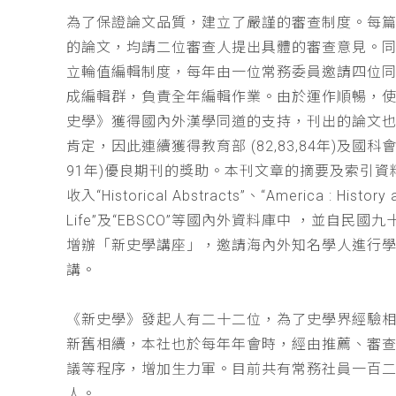
為了保證論文品質，建立了嚴謹的審查制度。每
的論文，均請二位審查人提出具體的審查意見。
立輪值編輯制度，每年由一位常務委員邀請四位同
成編輯群，負責全年編輯作業。由於運作順暢，
史學》獲得國內外漢學同道的支持，刊出的論文
肯定，因此連續獲得教育部 (82,83,84年)及國科會(
91年)優良期刊的獎助。本刊文章的摘要及索引資
收入“Historical Abstracts”、“America : History 
Life”及“EBSCO”等國內外資料庫中 ，並自民國
增辦「新史學講座」，邀請海內外知名學人進行
講。
《新史學》發起人有二十二位，為了史學界經驗
新舊相續，本社也於每年年會時，經由推薦、審
議等程序，增加生力軍。目前共有常務社員一百
人。