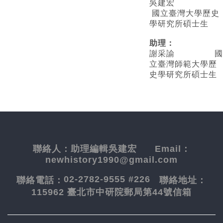
吳建宏
國立臺灣大學歷史
學研究所碩士生
助理：
謝采諭
國
立臺灣師範大學歷
史學研究所碩士生
聯絡人：
助理編輯吳建宏
Email：
newhistory1990@gmail.com
02-2782-9555 #226
聯絡電話：
聯絡地址：
115962 臺北市中研院郵局第44號信箱