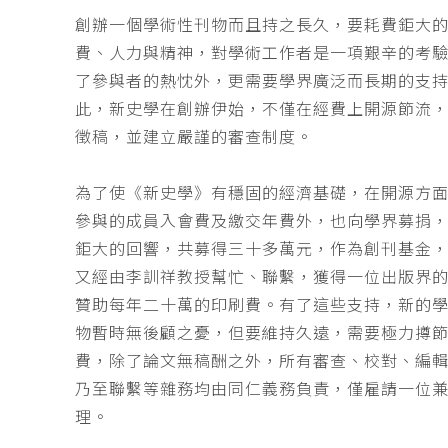
創辦一個學術性刊物而且持之長久，要耗費鉅大
費、人力與精神，對學術工作者是一項艱辛的考
了參與者的熱忱外，更需要學界廣泛而長期的支
此，新史學在創辦伊始，不僅在經費上開源節流
徵稿，並建立嚴謹的審查制度。
為了使《新史學》有穩固的經濟基礎，在開源方
參與的成員入會費及繳交年費外，也向學界募捐
鉅大的回響，共募得三十多萬元，作為創刊基金，
又經由李訓祥教授幫忙、聯繫，獲得一位出版界
贊助每年二十萬的印刷費。有了這些支持，新的
物暫時無後顧之憂，但要維持久遠，需要極力撙
費，除了論文無稿酬之外，所有審查、校對、編
乃至聯繫等雜務均由同仁義務負責，僅雇請一位
理。