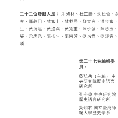
二十二位發起人是：
朱鴻林、杜正勝、沈松僑、
察、邢義田、林富士、林載爵、柳立言、洪金富
生、黃清連、黃進興、黃寬重、陳永發、陳慈玉
姿、梁庚堯、張彬村、張榮芳、劉增貴、劉錚雲
璠。
第三十七卷編輯委
員：
藍弘岳（主編） 中
央研究院歷史語言
研究所
孔令偉 中央研究院
歷史語言研究所
吳翎君 國立臺灣師
範大學歷史學系