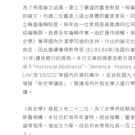
為了保證論文品質，建立了嚴謹的審查制度。每
的論文，均請二位審查人提出具體的審查意見。
立輪值編輯制度，每年由一位常務委員邀請四位同
成編輯群，負責全年編輯作業。由於運作順暢，
史學》獲得國內外漢學同道的支持，刊出的論文
肯定，因此連續獲得教育部 (82,83,84年)及國科會(
91年)優良期刊的獎助。本刊文章的摘要及索引資
收入“Historical Abstracts”、“America : History 
Life”及“EBSCO”等國內外資料庫中 ，並自民國
增辦「新史學講座」，邀請海內外知名學人進行
講。
《新史學》發起人有二十二位，為了史學界經驗
新舊相續，本社也於每年年會時，經由推薦、審
議等程序，增加生力軍。目前共有常務社員一百
人。