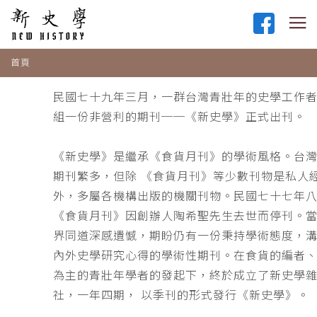
首頁
民國七十九年三月，一群台灣青壯年的史學工作
組一份非營利的期刊──《新史學》正式出刊。
《新史學》是繼承《食貨月刊》的學術風格。台
期刊繁多，但除 《食貨月刊》等少數刊物是私人
外，多屬各機構出版的機關刊物。民國七十七年
《食貨月刊》因創辦人陶希聖先生去世而停刊。
界同道深感遺憾，期盼仍有一份秉持學術態度，
內外史學研究心得的學術性期刊。在食貨的編者
為主的青壯年學者的發起下，終於成立了新史學
社，一年四期， 以季刊的形式發行《新史學》。