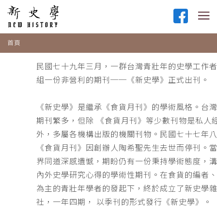
首頁
民國七十九年三月，一群台灣青壯年的史學工作
組一份非營利的期刊──《新史學》正式出刊。
《新史學》是繼承《食貨月刊》的學術風格。台
期刊繁多，但除 《食貨月刊》等少數刊物是私人
外，多屬各機構出版的機關刊物。民國七十七年
《食貨月刊》因創辦人陶希聖先生去世而停刊。
界同道深感遺憾，期盼仍有一份秉持學術態度，
內外史學研究心得的學術性期刊。在食貨的編者
為主的青壯年學者的發起下，終於成立了新史學
社，一年四期， 以季刊的形式發行《新史學》。