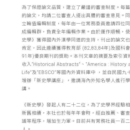
為了保證論文品質，建立了嚴謹的審查制度。每
的論文，均請二位審查人提出具體的審查意見。
立輪值編輯制度，每年由一位常務委員邀請四位同
成編輯群，負責全年編輯作業。由於運作順暢，
史學》獲得國內外漢學同道的支持，刊出的論文
肯定，因此連續獲得教育部 (82,83,84年)及國科會(
91年)優良期刊的獎助。本刊文章的摘要及索引資
收入“Historical Abstracts”、“America : History 
Life”及“EBSCO”等國內外資料庫中 ，並自民國
增辦「新史學講座」，邀請海內外知名學人進行
講。
《新史學》發起人有二十二位，為了史學界經驗
新舊相續，本社也於每年年會時，經由推薦、審
議等程序，增加生力軍。目前共有常務社員一百
人。