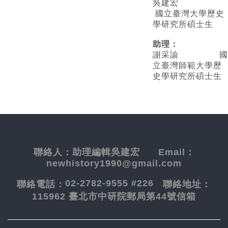
吳建宏
國立臺灣大學歷史
學研究所碩士生
助理：
謝采諭
國
立臺灣師範大學歷
史學研究所碩士生
聯絡人：
助理編輯吳建宏
Email：
newhistory1990@gmail.com
02-2782-9555 #226
聯絡電話：
聯絡地址：
115962 臺北市中研院郵局第44號信箱