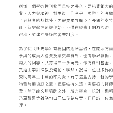
創辦一個學術性刊物而且持之長久，要耗費鉅大
費、人力與精神，對學術工作者是一項艱辛的考
了參與者的熱忱外，更需要學界廣泛而長期的支
此，新史學在創辦伊始，不僅在經費上開源節流
徵稿，並建立嚴謹的審查制度。
為了使《新史學》有穩固的經濟基礎，在開源方
參與的成員入會費及繳交年費外，也向學界募捐
鉅大的回響，共募得三十多萬元，作為創刊基金，
又經由李訓祥教授幫忙、聯繫，獲得一位出版界
贊助每年二十萬的印刷費。有了這些支持，新的
物暫時無後顧之憂，但要維持久遠，需要極力撙
費，除了論文無稿酬之外，所有審查、校對、編
乃至聯繫等雜務均由同仁義務負責，僅雇請一位
理。