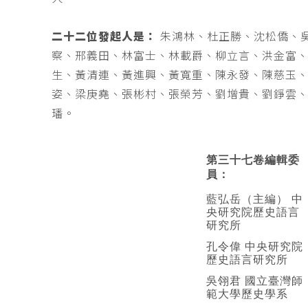
二十二位發起人是：
朱鴻林、杜正勝、沈松僑、
察、邢義田、林富士、林載爵、柳立言、洪金富
生、黃清連、黃進興、黃寬重、陳永發、陳慈玉
姿、梁庚堯、張彬村、張榮芳、劉增貴、劉錚雲
璠。
第三十七卷編輯委
員：
藍弘岳（主編） 中
央研究院歷史語言
研究所
孔令偉 中央研究院
歷史語言研究所
吳翎君 國立臺灣師
範大學歷史學系