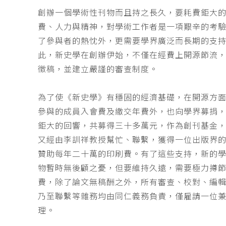
創辦一個學術性刊物而且持之長久，要耗費鉅大
費、人力與精神，對學術工作者是一項艱辛的考
了參與者的熱忱外，更需要學界廣泛而長期的支
此，新史學在創辦伊始，不僅在經費上開源節流
徵稿，並建立嚴謹的審查制度。
為了使《新史學》有穩固的經濟基礎，在開源方
參與的成員入會費及繳交年費外，也向學界募捐
鉅大的回響，共募得三十多萬元，作為創刊基金，
又經由李訓祥教授幫忙、聯繫，獲得一位出版界
贊助每年二十萬的印刷費。有了這些支持，新的
物暫時無後顧之憂，但要維持久遠，需要極力撙
費，除了論文無稿酬之外，所有審查、校對、編
乃至聯繫等雜務均由同仁義務負責，僅雇請一位
理。