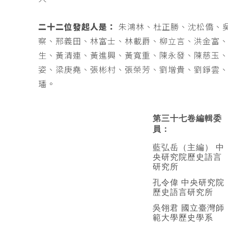
二十二位發起人是：
朱鴻林、杜正勝、沈松僑、
察、邢義田、林富士、林載爵、柳立言、洪金富
生、黃清連、黃進興、黃寬重、陳永發、陳慈玉
姿、梁庚堯、張彬村、張榮芳、劉增貴、劉錚雲
璠。
第三十七卷編輯委
員：
藍弘岳（主編） 中
央研究院歷史語言
研究所
孔令偉 中央研究院
歷史語言研究所
吳翎君 國立臺灣師
範大學歷史學系