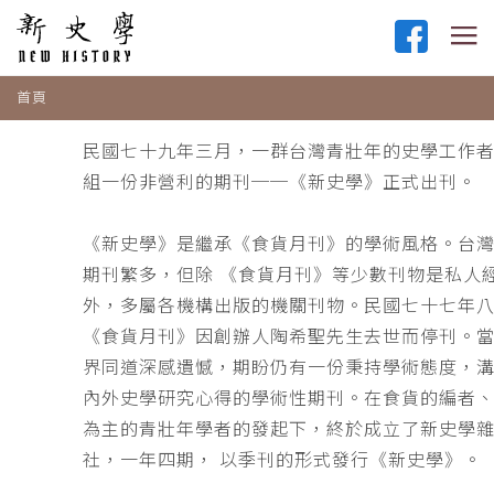
首頁
民國七十九年三月，一群台灣青壯年的史學工作
組一份非營利的期刊──《新史學》正式出刊。
《新史學》是繼承《食貨月刊》的學術風格。台
期刊繁多，但除 《食貨月刊》等少數刊物是私人
外，多屬各機構出版的機關刊物。民國七十七年
《食貨月刊》因創辦人陶希聖先生去世而停刊。
界同道深感遺憾，期盼仍有一份秉持學術態度，
內外史學研究心得的學術性期刊。在食貨的編者
為主的青壯年學者的發起下，終於成立了新史學
社，一年四期， 以季刊的形式發行《新史學》。