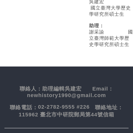
吳建宏
國立臺灣大學歷史
學研究所碩士生
助理：
謝采諭
國
立臺灣師範大學歷
史學研究所碩士生
聯絡人：
助理編輯吳建宏
Email：
newhistory1990@gmail.com
02-2782-9555 #226
聯絡電話：
聯絡地址：
115962 臺北市中研院郵局第44號信箱