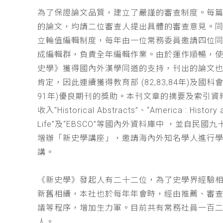
為了保證論文品質，建立了嚴謹的審查制度。每
的論文，均請二位審查人提出具體的審查意見。
立輪值編輯制度，每年由一位常務委員邀請四位同
成編輯群，負責全年編輯作業。由於運作順暢，
史學》獲得國內外漢學同道的支持，刊出的論文
肯定，因此連續獲得教育部 (82,83,84年)及國科會(
91年)優良期刊的獎助。本刊文章的摘要及索引資
收入“Historical Abstracts”、“America : History 
Life”及“EBSCO”等國內外資料庫中 ，並自民國
增辦「新史學講座」，邀請海內外知名學人進行
講。
《新史學》發起人有二十二位，為了史學界經驗
新舊相續，本社也於每年年會時，經由推薦、審
議等程序，增加生力軍。目前共有常務社員一百
人。