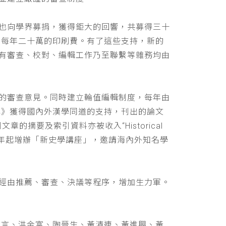
也向學界募捐，獲得鉅大的回響，共募得三十
助每年二十萬的印刷費。有了這些支持，新的
有審查、校對、編輯工作乃至聯繫等雜務均由
的審查意見。同時建立輪值編輯制度，每年由
學》獲得國內外漢學同道的支持，刊出的論文
文章的摘要及索引資料亦被收入“Historical
 ，並自民國九十年起增辦「新史學講座」，邀請海內外知名學
經由推薦、審查、決議等程序，增加生力軍。
立言、洪金富、陶晉生、黃清連、黃進興、黃