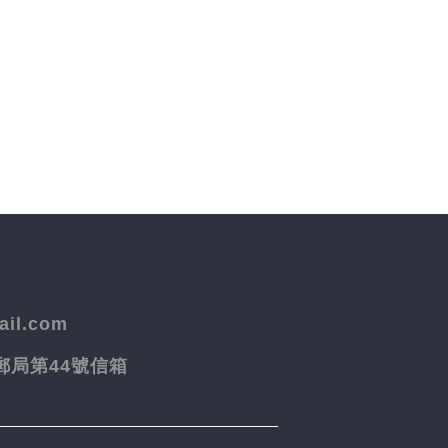
il.com
院郵局第44號信箱