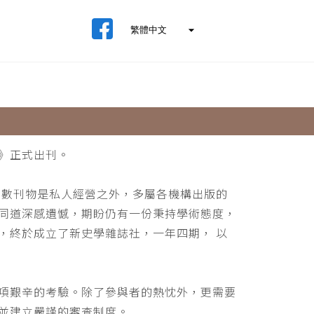
》正式出刊。
少數刊物是私人經營之外，多屬各機構出版的
同道深感遺憾，期盼仍有一份秉持學術態度，
，終於成立了新史學雜誌社，一年四期， 以
項艱辛的考驗。除了參與者的熱忱外，更需要
並建立嚴謹的審查制度。