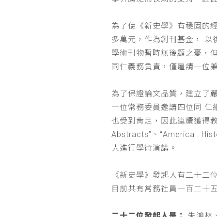
為了使《新史學》有穩固的
多萬元，作為創刊基金， 
學術刊物暫時無後顧之憂，
同仁義務負責，僅雇請一位
為了保證論文品質，建立了
一位常務委員邀請四位同 
也受到肯定，因此連續獲得教育部 
Abstracts”、“Americ
人進行學術演講。
《新史學》發起人有二十二
目前共有常務社員一百二十
二十二位發起人是：
朱鴻林