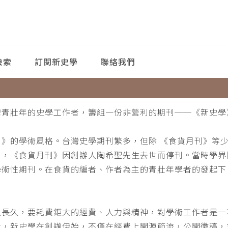
檢索
訂閱新史學
聯絡我們
灣青壯年的史學工作者，籌組一份非營利的期刊──《新史學
刊》的學術風格。台灣史學期刊繁多，但除 《食貨月刊》等
月，《食貨月刊》因創辦人陶希聖先生去世而停刊。當時學界
學術性期刊。在食貨的編者、作者為主的青壯年學者的發起下
。
之長久，要耗費鉅大的經費、人力與精神，對學術工作者是一
此，新史學在創辦伊始，不僅在經費上開源節流，公開徵稿，