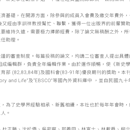
經濟基礎，在開源方面，除參與的成員入會費及繳交年費外，
以後又經由李訓祥教授幫忙、聯繫，獲得一位出版界的前輩贊
但要維持久遠，需要極力撙節經費，除了論文無稿酬之外，所
兼任助理。
嚴謹的審查制度。每篇投稿的論文，均請二位審查人提出具體
仁組成編輯群，負責全年編輯作業。由於運作順暢，使《新史
(82,83,84年)及國科會(83-91年)優良期刊的獎助。本刊
a : History and Life”及“EBSCO”等國內外資料庫中
位，為了史學界經驗相承、新舊相續，本社也於每年年會時，
五人。
、杜正勝、沈松僑、吳密察、邢義田、林富士、林載爵、柳