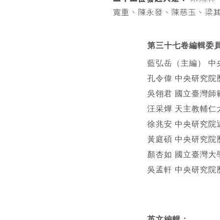
寬重、陳永發、陳慈玉、梁
第三十七卷編輯委
藍弘岳（主編） 中
孔令偉 中央研究院
吳翎君 國立臺灣師
汪采燁 天主教輔仁
徐兆安 中央研究院
黃庭碩 中央研究院
顏杏如 國立臺灣大
吳孟軒 中央研究院
英文編輯
：