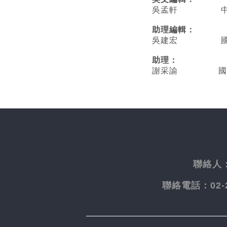
吳孟軒 中央
助理編輯：
吳建宏 國立臺
助理：
謝采諭
國
聯絡人
聯絡電話：
02