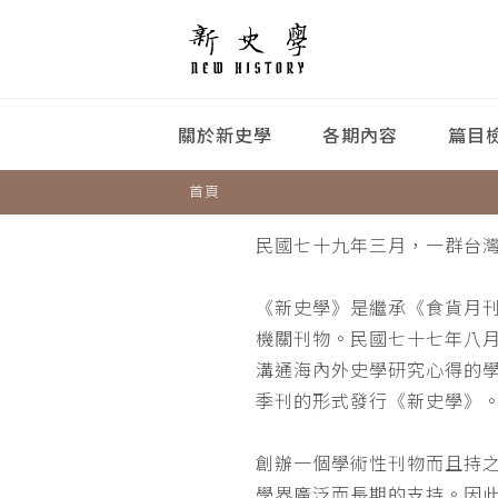
關於新史學
各期內容
篇目
首頁
民國七十九年三月，一群台
《新史學》是繼承《食貨月
機關刊物。民國七十七年八
溝通海內外史學研究心得的
季刊的形式發行《新史學》
創辦一個學術性刊物而且持
學界廣泛而長期的支持。因