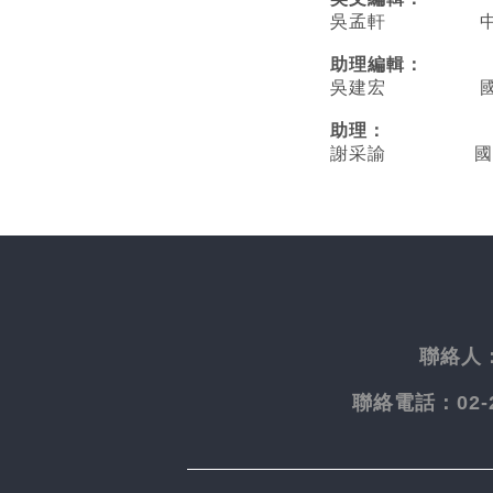
吳孟軒 中央
助理編輯：
吳建宏 國立臺
助理：
謝采諭
國
聯絡人
聯絡電話：
02