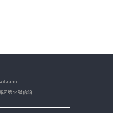
il.com
院郵局第44號信箱