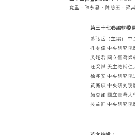
寬重、陳永發、陳慈玉、梁
第三十七卷編輯委
藍弘岳（主編） 中
孔令偉 中央研究院
吳翎君 國立臺灣師
汪采燁 天主教輔仁
徐兆安 中央研究院
黃庭碩 中央研究院
顏杏如 國立臺灣大
吳孟軒 中央研究院
英文編輯
：