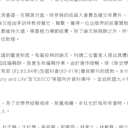
經濟基礎，在開源方面，除參與的成員入會費及繳交年費外，
以後又經由李訓祥教授幫忙、聯繫，獲得一位出版界的前輩贊
但要維持久遠，需要極力撙節經費，除了論文無稿酬之外，所
兼任助理。
嚴謹的審查制度。每篇投稿的論文，均請二位審查人提出具體
仁組成編輯群，負責全年編輯作業。由於運作順暢，使《新史
(82,83,84年)及國科會(83-91年)優良期刊的獎助。本刊
a : History and Life”及“EBSCO”等國內外資料庫中
位，為了史學界經驗相承、新舊相續，本社也於每年年會時，
五人。
、杜正勝、沈松僑、吳密察、邢義田、林富士、林載爵、柳