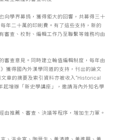
也向學界募捐，獲得鉅大的回響，共募得三十
助每年二十萬的印刷費。有了這些支持，新的
有審查、校對、編輯工作乃至聯繫等雜務均由
的審查意見。同時建立輪值編輯制度，每年由
學》獲得國內外漢學同道的支持，刊出的論文
文章的摘要及索引資料亦被收入“Historical
 ，並自民國九十年起增辦「新史學講座」，邀請海內外知名學
經由推薦、審查、決議等程序，增加生力軍。
立言、洪金富、陶晉生、黃清連、黃進興、黃