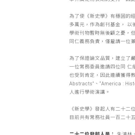
為了使《新史學》有穩固的
多萬元，作為創刊基金， 
學術刊物暫時無後顧之憂，
同仁義務負責，僅雇請一位
為了保證論文品質，建立了
一位常務委員邀請四位同 
也受到肯定，因此連續獲得教育部 
Abstracts”、“Americ
人進行學術演講。
《新史學》發起人有二十二
目前共有常務社員一百二十
二十二位發起人是：
朱鴻林