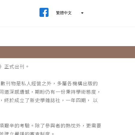
》正式出刊。
少數刊物是私人經營之外，多屬各機構出版的
同道深感遺憾，期盼仍有一份秉持學術態度，
，終於成立了新史學雜誌社，一年四期， 以
項艱辛的考驗。除了參與者的熱忱外，更需要
並建立嚴謹的審查制度。