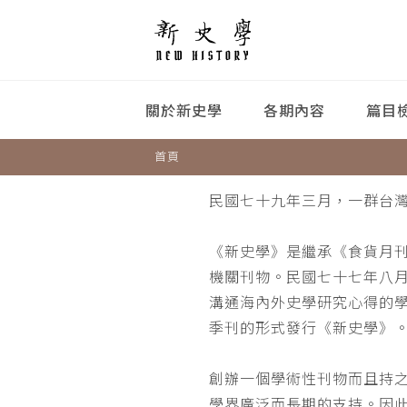
關於新史學
各期內容
篇目
首頁
民國七十九年三月，一群台
《新史學》是繼承《食貨月
機關刊物。民國七十七年八
溝通海內外史學研究心得的
季刊的形式發行《新史學》
創辦一個學術性刊物而且持
學界廣泛而長期的支持。因