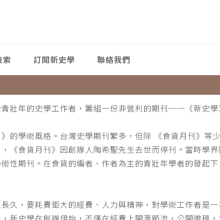
檢索
訂閱新史學
聯絡我們
灣青壯年的史學工作者，籌組一份非營利的期刊──《新史學
刊》的學術風格。台灣史學期刊繁多，但除 《食貨月刊》等
月，《食貨月刊》因創辦人陶希聖先生去世而停刊。當時學界
學術性期刊。在食貨的編者、作者為主的青壯年學者的發起下
。
之長久，要耗費鉅大的經費、人力與精神，對學術工作者是一
此，新史學在創辦伊始，不僅在經費上開源節流，公開徵稿，