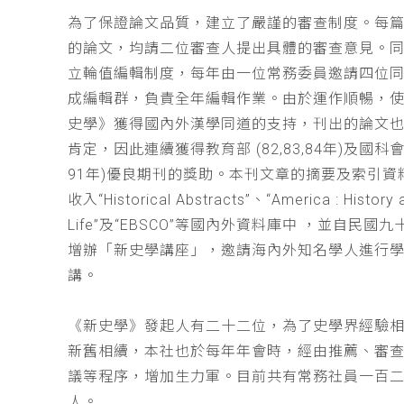
為了保證論文品質，建立了嚴謹的審查制度。每
的論文，均請二位審查人提出具體的審查意見。
立輪值編輯制度，每年由一位常務委員邀請四位同
成編輯群，負責全年編輯作業。由於運作順暢，
史學》獲得國內外漢學同道的支持，刊出的論文
肯定，因此連續獲得教育部 (82,83,84年)及國科會(
91年)優良期刊的獎助。本刊文章的摘要及索引資
收入“Historical Abstracts”、“America : History 
Life”及“EBSCO”等國內外資料庫中 ，並自民國
增辦「新史學講座」，邀請海內外知名學人進行
講。
《新史學》發起人有二十二位，為了史學界經驗
新舊相續，本社也於每年年會時，經由推薦、審
議等程序，增加生力軍。目前共有常務社員一百
人。