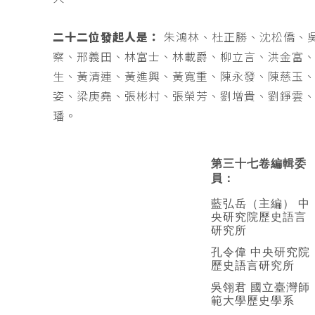
二十二位發起人是：
朱鴻林、杜正勝、沈松僑、
察、邢義田、林富士、林載爵、柳立言、洪金富
生、黃清連、黃進興、黃寬重、陳永發、陳慈玉
姿、梁庚堯、張彬村、張榮芳、劉增貴、劉錚雲
璠。
第三十七卷編輯委
員：
藍弘岳（主編） 中
央研究院歷史語言
研究所
孔令偉 中央研究院
歷史語言研究所
吳翎君 國立臺灣師
範大學歷史學系