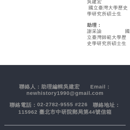
吳建宏
國立臺灣大學歷史
學研究所碩士生
助理：
謝采諭
國
立臺灣師範大學歷
史學研究所碩士生
聯絡人：
助理編輯吳建宏
Email：
newhistory1990@gmail.com
02-2782-9555 #226
聯絡電話：
聯絡地址：
115962 臺北市中研院郵局第44號信箱