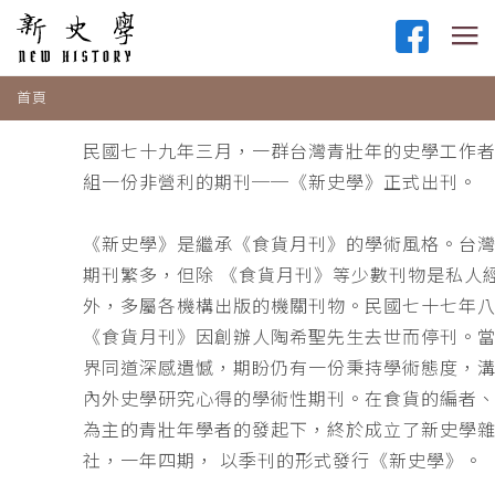
首頁
民國七十九年三月，一群台灣青壯年的史學工作
組一份非營利的期刊──《新史學》正式出刊。
《新史學》是繼承《食貨月刊》的學術風格。台
期刊繁多，但除 《食貨月刊》等少數刊物是私人
外，多屬各機構出版的機關刊物。民國七十七年
《食貨月刊》因創辦人陶希聖先生去世而停刊。
界同道深感遺憾，期盼仍有一份秉持學術態度，
內外史學研究心得的學術性期刊。在食貨的編者
為主的青壯年學者的發起下，終於成立了新史學
社，一年四期， 以季刊的形式發行《新史學》。