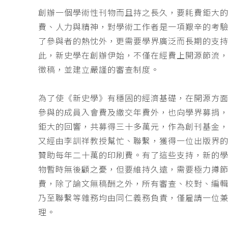
創辦一個學術性刊物而且持之長久，要耗費鉅大
費、人力與精神，對學術工作者是一項艱辛的考
了參與者的熱忱外，更需要學界廣泛而長期的支
此，新史學在創辦伊始，不僅在經費上開源節流
徵稿，並建立嚴謹的審查制度。
為了使《新史學》有穩固的經濟基礎，在開源方
參與的成員入會費及繳交年費外，也向學界募捐
鉅大的回響，共募得三十多萬元，作為創刊基金，
又經由李訓祥教授幫忙、聯繫，獲得一位出版界
贊助每年二十萬的印刷費。有了這些支持，新的
物暫時無後顧之憂，但要維持久遠，需要極力撙
費，除了論文無稿酬之外，所有審查、校對、編
乃至聯繫等雜務均由同仁義務負責，僅雇請一位
理。