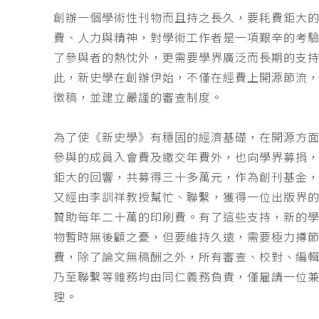
創辦一個學術性刊物而且持之長久，要耗費鉅大
費、人力與精神，對學術工作者是一項艱辛的考
了參與者的熱忱外，更需要學界廣泛而長期的支
此，新史學在創辦伊始，不僅在經費上開源節流
徵稿，並建立嚴謹的審查制度。
為了使《新史學》有穩固的經濟基礎，在開源方
參與的成員入會費及繳交年費外，也向學界募捐
鉅大的回響，共募得三十多萬元，作為創刊基金，
又經由李訓祥教授幫忙、聯繫，獲得一位出版界
贊助每年二十萬的印刷費。有了這些支持，新的
物暫時無後顧之憂，但要維持久遠，需要極力撙
費，除了論文無稿酬之外，所有審查、校對、編
乃至聯繫等雜務均由同仁義務負責，僅雇請一位
理。