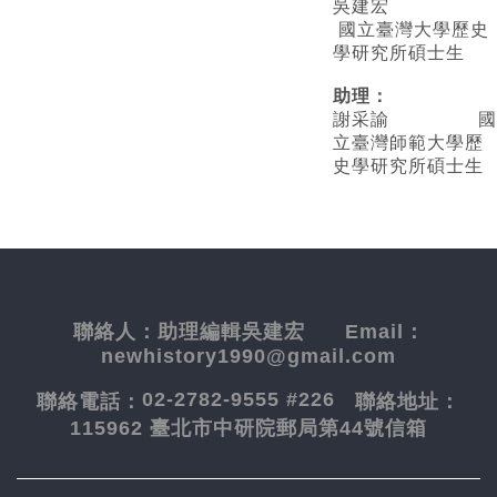
吳建宏
國立臺灣大學歷史
學研究所碩士生
助理：
謝采諭
國
立臺灣師範大學歷
史學研究所碩士生
聯絡人：
助理編輯吳建宏
Email：
newhistory1990@gmail.com
02-2782-9555 #226
聯絡電話：
聯絡地址：
115962 臺北市中研院郵局第44號信箱