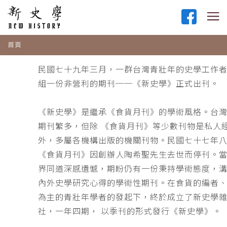
首頁
民國七十九年三月，一群台灣青壯年的史學工作
組一份非營利的期刊──《新史學》正式出刊。
《新史學》是繼承《食貨月刊》的學術風格。台
期刊繁多，但除 《食貨月刊》等少數刊物是私人
外，多屬各機構出版的機關刊物。民國七十七年
《食貨月刊》因創辦人陶希聖先生去世而停刊。
界同道深感遺憾，期盼仍有一份秉持學術態度，
內外史學研究心得的學術性期刊。在食貨的編者
為主的青壯年學者的發起下，終於成立了新史學
社，一年四期， 以季刊的形式發行《新史學》。