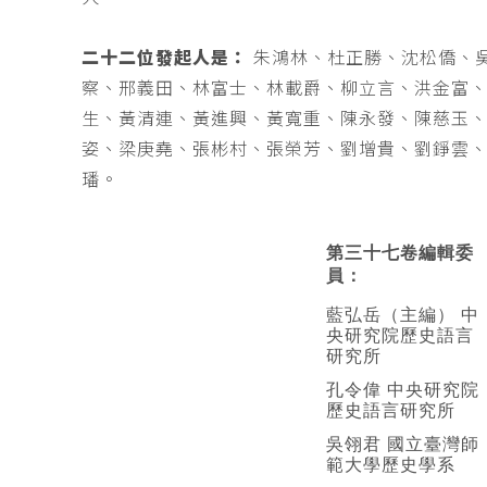
二十二位發起人是：
朱鴻林、杜正勝、沈松僑、
察、邢義田、林富士、林載爵、柳立言、洪金富
生、黃清連、黃進興、黃寬重、陳永發、陳慈玉
姿、梁庚堯、張彬村、張榮芳、劉增貴、劉錚雲
璠。
第三十七卷編輯委
員：
藍弘岳（主編） 中
央研究院歷史語言
研究所
孔令偉 中央研究院
歷史語言研究所
吳翎君 國立臺灣師
範大學歷史學系