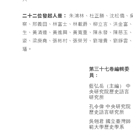
二十二位發起人是：
朱鴻林、杜正勝、沈松僑、
察、邢義田、林富士、林載爵、柳立言、洪金富
生、黃清連、黃進興、黃寬重、陳永發、陳慈玉
姿、梁庚堯、張彬村、張榮芳、劉增貴、劉錚雲
璠。
第三十七卷編輯委
員：
藍弘岳（主編） 中
央研究院歷史語言
研究所
孔令偉 中央研究院
歷史語言研究所
吳翎君 國立臺灣師
範大學歷史學系