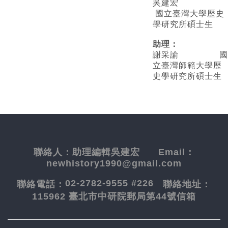
吳建宏
國立臺灣大學歷史
學研究所碩士生
助理：
謝采諭
國
立臺灣師範大學歷
史學研究所碩士生
聯絡人：
助理編輯吳建宏
Email：
newhistory1990@gmail.com
02-2782-9555 #226
聯絡電話：
聯絡地址：
115962 臺北市中研院郵局第44號信箱