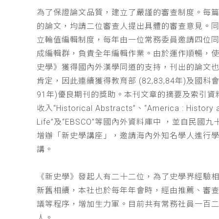
為了保證論文品質，建立了嚴謹的審查制度。每
的論文，均請二位審查人提出具體的審查意見。
立輪值編輯制度，每年由一位常務委員邀請四位同
成編輯群，負責全年編輯作業。由於運作順暢，
史學》獲得國內外漢學同道的支持，刊出的論文
肯定，因此連續獲得教育部 (82,83,84年)及國科會(
91年)優良期刊的獎助。本刊文章的摘要及索引資
收入“Historical Abstracts”、“America : History 
Life”及“EBSCO”等國內外資料庫中 ，並自民國
增辦「新史學講座」，邀請海內外知名學人進行
講。
《新史學》發起人有二十二位，為了史學界經驗
新舊相續，本社也於每年年會時，經由推薦、審
議等程序，增加生力軍。目前共有常務社員一百
人。