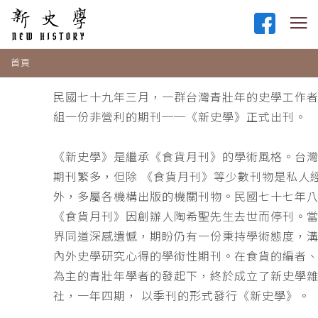
首頁
民國七十九年三月，一群台灣青壯年的史學工作
組一份非營利的期刊──《新史學》正式出刊。
《新史學》是繼承《食貨月刊》的學術風格。台
期刊繁多，但除 《食貨月刊》等少數刊物是私人
外，多屬各機構出版的機關刊物。民國七十七年
《食貨月刊》因創辦人陶希聖先生去世而停刊。
界同道深感遺憾，期盼仍有一份秉持學術態度，
內外史學研究心得的學術性期刊。在食貨的編者
為主的青壯年學者的發起下，終於成立了新史學
社，一年四期， 以季刊的形式發行《新史學》。