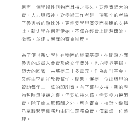
創辦一個學術性刊物而且持之長久，要耗費鉅大
費、人力與精神，對學術工作者是一項艱辛的考
了參與者的熱忱外，更需要學界廣泛而長期的支
此，新史學在創辦伊始，不僅在經費上開源節流
徵稿，並建立嚴謹的審查制度。
為了使《新史學》有穩固的經濟基礎，在開源方
參與的成員入會費及繳交年費外，也向學界募捐
鉅大的回響，共募得三十多萬元，作為創刊基金，
又經由李訓祥教授幫忙、聯繫，獲得一位出版界
贊助每年二十萬的印刷費。有了這些支持，新的
物暫時無後顧之憂，但要維持久遠，需要極力撙
費，除了論文無稿酬之外，所有審查、校對、編
乃至聯繫等雜務均由同仁義務負責，僅雇請一位
理。