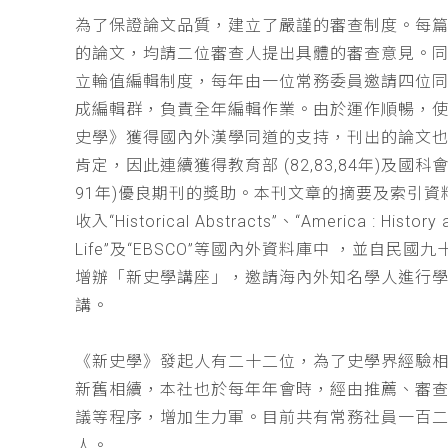
為了保證論文品質，建立了嚴謹的審查制度。每
的論文，均請二位審查人提出具體的審查意見。
立輪值編輯制度，每年由一位常務委員邀請四位同
成編輯群，負責全年編輯作業。由於運作順暢，
史學》獲得國內外漢學同道的支持，刊出的論文
肯定，因此連續獲得教育部 (82,83,84年)及國科會(
91年)優良期刊的獎助。本刊文章的摘要及索引資
收入“Historical Abstracts”、“America : History 
Life”及“EBSCO”等國內外資料庫中 ，並自民國
增辦「新史學講座」，邀請海內外知名學人進行
講。
《新史學》發起人有二十二位，為了史學界經驗
新舊相續，本社也於每年年會時，經由推薦、審
議等程序，增加生力軍。目前共有常務社員一百
人。