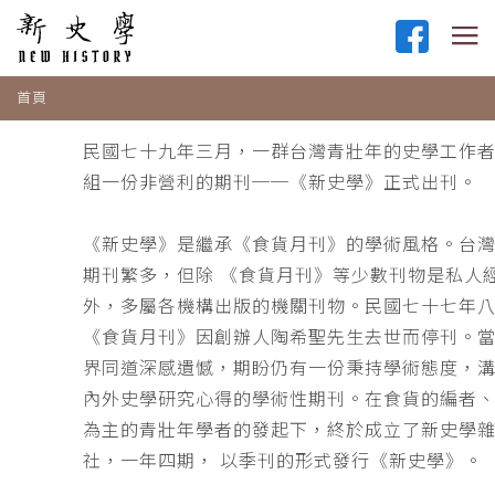
首頁
民國七十九年三月，一群台灣青壯年的史學工作
組一份非營利的期刊──《新史學》正式出刊。
《新史學》是繼承《食貨月刊》的學術風格。台
期刊繁多，但除 《食貨月刊》等少數刊物是私人
外，多屬各機構出版的機關刊物。民國七十七年
《食貨月刊》因創辦人陶希聖先生去世而停刊。
界同道深感遺憾，期盼仍有一份秉持學術態度，
內外史學研究心得的學術性期刊。在食貨的編者
為主的青壯年學者的發起下，終於成立了新史學
社，一年四期， 以季刊的形式發行《新史學》。