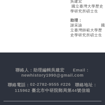
吳建宏
國立臺灣大學歷史
學研究所碩士生
助理：
謝采諭
國
立臺灣師範大學歷
史學研究所碩士生
聯絡人：
助理編輯吳建宏
Email：
newhistory1990@gmail.com
02-2782-9555 #226
聯絡電話：
聯絡地址：
115962 臺北市中研院郵局第44號信箱