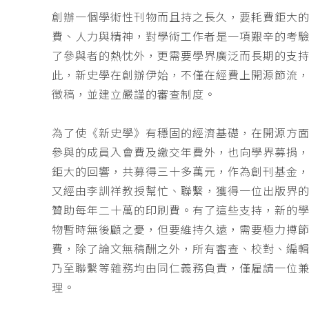
創辦一個學術性刊物而且持之長久，要耗費鉅大
費、人力與精神，對學術工作者是一項艱辛的考
了參與者的熱忱外，更需要學界廣泛而長期的支
此，新史學在創辦伊始，不僅在經費上開源節流
徵稿，並建立嚴謹的審查制度。
為了使《新史學》有穩固的經濟基礎，在開源方
參與的成員入會費及繳交年費外，也向學界募捐
鉅大的回響，共募得三十多萬元，作為創刊基金，
又經由李訓祥教授幫忙、聯繫，獲得一位出版界
贊助每年二十萬的印刷費。有了這些支持，新的
物暫時無後顧之憂，但要維持久遠，需要極力撙
費，除了論文無稿酬之外，所有審查、校對、編
乃至聯繫等雜務均由同仁義務負責，僅雇請一位
理。