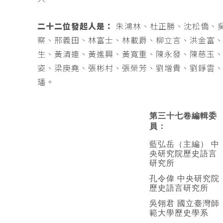
二十二位發起人是：
朱鴻林、杜正勝、沈松僑、
察、邢義田、林富士、林載爵、柳立言、洪金富
生、黃清連、黃進興、黃寬重、陳永發、陳慈玉
姿、梁庚堯、張彬村、張榮芳、劉增貴、劉錚雲
璠。
第三十七卷編輯委
員：
藍弘岳（主編） 中
央研究院歷史語言
研究所
孔令偉 中央研究院
歷史語言研究所
吳翎君 國立臺灣師
範大學歷史學系