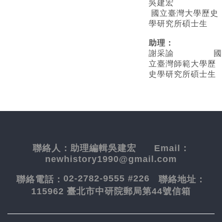
吳建宏
國立臺灣大學歷史
學研究所碩士生
助理：
謝采諭
國
立臺灣師範大學歷
史學研究所碩士生
聯絡人：
助理編輯吳建宏
Email：
newhistory1990@gmail.com
02-2782-9555 #226
聯絡電話：
聯絡地址：
115962 臺北市中研院郵局第44號信箱