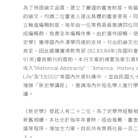
為了保證論文品質，建立了嚴謹的審查制度。每
的論文，均請二位審查人提出具體的審查意見。
立輪值編輯制度，每年由一位常務委員邀請四位同
成編輯群，負責全年編輯作業。由於運作順暢，
史學》獲得國內外漢學同道的支持，刊出的論文
肯定，因此連續獲得教育部 (82,83,84年)及國科會(
91年)優良期刊的獎助。本刊文章的摘要及索引資
收入“Historical Abstracts”、“America : History 
Life”及“EBSCO”等國內外資料庫中 ，並自民國
增辦「新史學講座」，邀請海內外知名學人進行
講。
《新史學》發起人有二十二位，為了史學界經驗
新舊相續，本社也於每年年會時，經由推薦、審
議等程序，增加生力軍。目前共有常務社員一百
人。