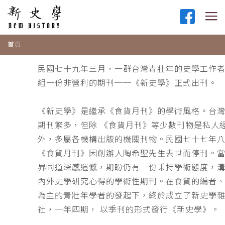
首頁
民國七十九年三月，一群台灣青壯年的史學工作
組一份非營利的期刊──《新史學》正式出刊。
《新史學》是繼承《食貨月刊》的學術風格。台
期刊繁多，但除 《食貨月刊》等少數刊物是私人
外，多屬各機構出版的機關刊物。民國七十七年
《食貨月刊》因創辦人陶希聖先生去世而停刊。
界同道深感遺憾，期盼仍有一份秉持學術態度，
內外史學研究心得的學術性期刊。在食貨的編者
為主的青壯年學者的發起下，終於成立了新史學
社，一年四期， 以季刊的形式發行《新史學》。