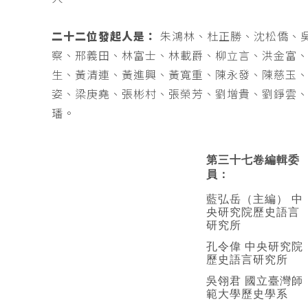
二十二位發起人是：
朱鴻林、杜正勝、沈松僑、
察、邢義田、林富士、林載爵、柳立言、洪金富
生、黃清連、黃進興、黃寬重、陳永發、陳慈玉
姿、梁庚堯、張彬村、張榮芳、劉增貴、劉錚雲
璠。
第三十七卷編輯委
員：
藍弘岳（主編） 中
央研究院歷史語言
研究所
孔令偉 中央研究院
歷史語言研究所
吳翎君 國立臺灣師
範大學歷史學系