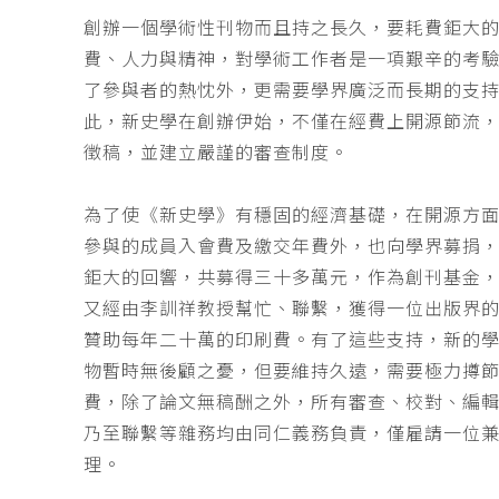
創辦一個學術性刊物而且持之長久，要耗費鉅大
費、人力與精神，對學術工作者是一項艱辛的考
了參與者的熱忱外，更需要學界廣泛而長期的支
此，新史學在創辦伊始，不僅在經費上開源節流
徵稿，並建立嚴謹的審查制度。
為了使《新史學》有穩固的經濟基礎，在開源方
參與的成員入會費及繳交年費外，也向學界募捐
鉅大的回響，共募得三十多萬元，作為創刊基金，
又經由李訓祥教授幫忙、聯繫，獲得一位出版界
贊助每年二十萬的印刷費。有了這些支持，新的
物暫時無後顧之憂，但要維持久遠，需要極力撙
費，除了論文無稿酬之外，所有審查、校對、編
乃至聯繫等雜務均由同仁義務負責，僅雇請一位
理。