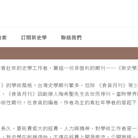
檢索
訂閱新史學
聯絡我們
灣青壯年的史學工作者，籌組一份非營利的期刊──《新史學
刊》的學術風格。台灣史學期刊繁多，但除 《食貨月刊》等
月，《食貨月刊》因創辦人陶希聖先生去世而停刊。當時學界
學術性期刊。在食貨的編者、作者為主的青壯年學者的發起下
。
之長久，要耗費鉅大的經費、人力與精神，對學術工作者是一
此，新史學在創辦伊始，不僅在經費上開源節流，公開徵稿，