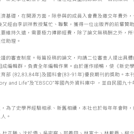
經濟基礎，在開源方面，除參與的成員入會費及繳交年費外，
以後又經由李訓祥教授幫忙、聯繫，獲得一位出版界的前輩贊
但要維持久遠，需要極力撙節經費，除了論文無稿酬之外，所
兼任助理。
嚴謹的審查制度。每篇投稿的論文，均請二位審查人提出具體
仁組成編輯群，負責全年編輯作業。由於運作順暢，使《新史
(82,83,84年)及國科會(83-91年)優良期刊的獎助。本刊
a : History and Life”及“EBSCO”等國內外資料庫中
位，為了史學界經驗相承、新舊相續，本社也於每年年會時，
五人。
、杜正勝、沈松僑、吳密察、邢義田、林富士、林載爵、柳