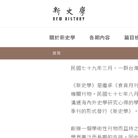
關於新史學
各期內容
篇目
首頁
民國七十九年三月，一群台
《新史學》是繼承《食貨月
機關刊物。民國七十七年八
溝通海內外史學研究心得的
季刊的形式發行《新史學》
創辦一個學術性刊物而且持
學界廣泛而長期的支持。因