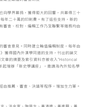
也向學界募捐，獲得鉅大的回響，共募得三十
助每年二十萬的印刷費。有了這些支持，新的
有審查、校對、編輯工作乃至聯繫等雜務均由
的審查意見。同時建立輪值編輯制度，每年由
學》獲得國內外漢學同道的支持，刊出的論文
文章的摘要及索引資料亦被收入“Historical
 ，並自民國九十年起增辦「新史學講座」，邀請海內外知名學
經由推薦、審查、決議等程序，增加生力軍。
立言、洪金富、陶晉生、黃清連、黃進興、黃