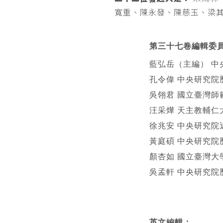
寬重、陳永發、陳慈玉、梁
第三十七卷編輯委
藍弘岳（主編） 中
孔令偉 中央研究院
吳翎君 國立臺灣師
汪采燁 天主教輔仁
徐兆安 中央研究院
黃庭碩 中央研究院
顏杏如 國立臺灣大
吳孟軒 中央研究院
英文編輯
：