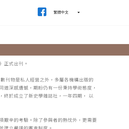
》正式出刊。
少數刊物是私人經營之外，多屬各機構出版的
同道深感遺憾，期盼仍有一份秉持學術態度，
，終於成立了新史學雜誌社，一年四期， 以
項艱辛的考驗。除了參與者的熱忱外，更需要
並建立嚴謹的審查制度。