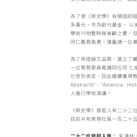
為了使《新史學》有穩固的
多萬元，作為創刊基金， 
學術刊物暫時無後顧之憂，
同仁義務負責，僅雇請一位
為了保證論文品質，建立了
一位常務委員邀請四位同 
也受到肯定，因此連續獲得教育部 
Abstracts”、“Americ
人進行學術演講。
《新史學》發起人有二十二
目前共有常務社員一百二十
二十二位發起人是：
朱鴻林