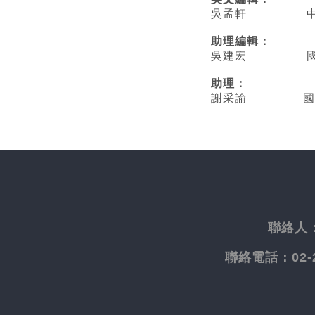
吳孟軒 中央
助理編輯：
吳建宏 國立臺
助理：
謝采諭
國
聯絡人
聯絡電話：
02