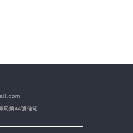
il.com
院郵局第44號信箱