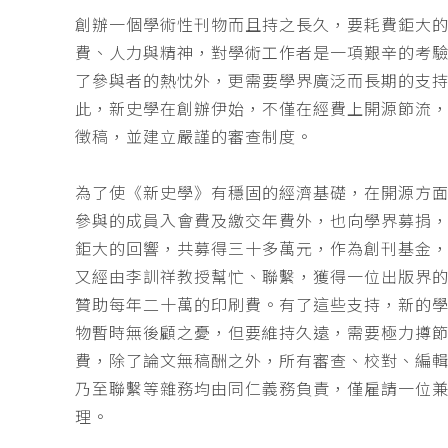
創辦一個學術性刊物而且持之長久，要耗費鉅大
費、人力與精神，對學術工作者是一項艱辛的考
了參與者的熱忱外，更需要學界廣泛而長期的支
此，新史學在創辦伊始，不僅在經費上開源節流
徵稿，並建立嚴謹的審查制度。
為了使《新史學》有穩固的經濟基礎，在開源方
參與的成員入會費及繳交年費外，也向學界募捐
鉅大的回響，共募得三十多萬元，作為創刊基金，
又經由李訓祥教授幫忙、聯繫，獲得一位出版界
贊助每年二十萬的印刷費。有了這些支持，新的
物暫時無後顧之憂，但要維持久遠，需要極力撙
費，除了論文無稿酬之外，所有審查、校對、編
乃至聯繫等雜務均由同仁義務負責，僅雇請一位
理。