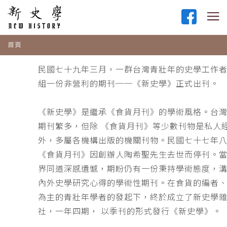
首頁
民國七十九年三月，一群台灣青壯年的史學工作
組一份非營利的期刊──《新史學》正式出刊。
《新史學》是繼承《食貨月刊》的學術風格。台
期刊繁多，但除 《食貨月刊》等少數刊物是私人
外，多屬各機構出版的機關刊物。民國七十七年
《食貨月刊》因創辦人陶希聖先生去世而停刊。
界同道深感遺憾，期盼仍有一份秉持學術態度，
內外史學研究心得的學術性期刊。在食貨的編者
為主的青壯年學者的發起下，終於成立了新史學
社，一年四期， 以季刊的形式發行《新史學》。