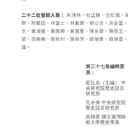
二十二位發起人是：
朱鴻林、杜正勝、沈松僑、
察、邢義田、林富士、林載爵、柳立言、洪金富
生、黃清連、黃進興、黃寬重、陳永發、陳慈玉
姿、梁庚堯、張彬村、張榮芳、劉增貴、劉錚雲
璠。
第三十七卷編輯委
員：
藍弘岳（主編） 中
央研究院歷史語言
研究所
孔令偉 中央研究院
歷史語言研究所
吳翎君 國立臺灣師
範大學歷史學系