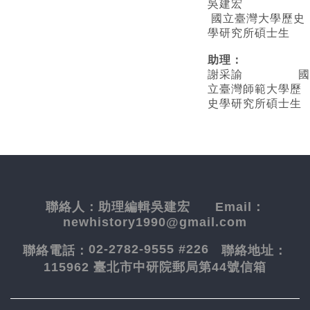
吳建宏
國立臺灣大學歷史
學研究所碩士生
助理：
謝采諭
國
立臺灣師範大學歷
史學研究所碩士生
聯絡人：
助理編輯吳建宏
Email：
newhistory1990@gmail.com
02-2782-9555 #226
聯絡電話：
聯絡地址：
115962 臺北市中研院郵局第44號信箱