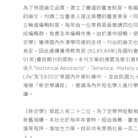
為了保證論文品質，建立了嚴謹的審查制度。每
的論文，均請二位審查人提出具體的審查意見。
立輪值編輯制度，每年由一位常務委員邀請四位同
成編輯群，負責全年編輯作業。由於運作順暢，
史學》獲得國內外漢學同道的支持，刊出的論文
肯定，因此連續獲得教育部 (82,83,84年)及國科會(
91年)優良期刊的獎助。本刊文章的摘要及索引資
收入“Historical Abstracts”、“America : History 
Life”及“EBSCO”等國內外資料庫中 ，並自民國
增辦「新史學講座」，邀請海內外知名學人進行
講。
《新史學》發起人有二十二位，為了史學界經驗
新舊相續，本社也於每年年會時，經由推薦、審
議等程序，增加生力軍。目前共有常務社員一百
人。