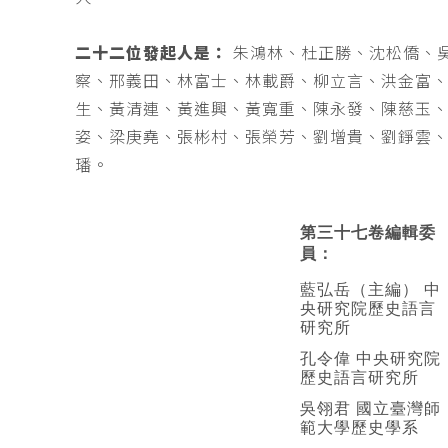
二十二位發起人是：
朱鴻林、杜正勝、沈松僑、
察、邢義田、林富士、林載爵、柳立言、洪金富
生、黃清連、黃進興、黃寬重、陳永發、陳慈玉
姿、梁庚堯、張彬村、張榮芳、劉增貴、劉錚雲
璠。
第三十七卷編輯委
員：
藍弘岳（主編） 中
央研究院歷史語言
研究所
孔令偉 中央研究院
歷史語言研究所
吳翎君 國立臺灣師
範大學歷史學系