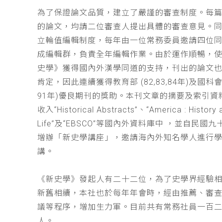
為了保證論文品質，建立了嚴謹的審查制度。每
的論文，均請二位審查人提出具體的審查意見。
立輪值編輯制度，每年由一位常務委員邀請四位同
成編輯群，負責全年編輯作業。由於運作順暢，
史學》獲得國內外漢學同道的支持，刊出的論文
肯定，因此連續獲得教育部 (82,83,84年)及國科會(
91年)優良期刊的獎助。本刊文章的摘要及索引資
收入“Historical Abstracts”、“America : History 
Life”及“EBSCO”等國內外資料庫中 ，並自民國
增辦「新史學講座」，邀請海內外知名學人進行
講。
《新史學》發起人有二十二位，為了史學界經驗
新舊相續，本社也於每年年會時，經由推薦、審
議等程序，增加生力軍。目前共有常務社員一百
人。