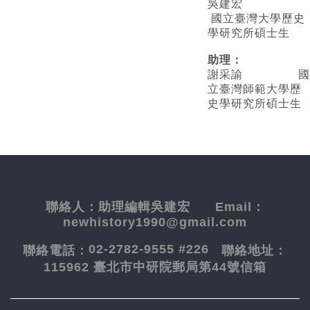
吳建宏
國立臺灣大學歷史
學研究所碩士生
助理：
謝采諭
國
立臺灣師範大學歷
史學研究所碩士生
聯絡人：
助理編輯吳建宏
Email：
newhistory1990@gmail.com
02-2782-9555 #226
聯絡電話：
聯絡地址：
115962 臺北市中研院郵局第44號信箱