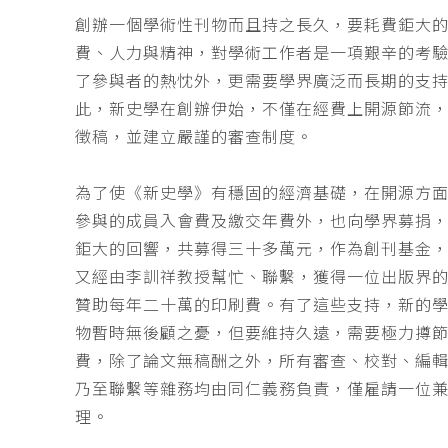
創辦一個學術性刊物而且持之長久，要耗費鉅大
費、人力與精神，對學術工作者是一項艱辛的考
了參與者的熱忱外，更需要學界廣泛而長期的支
此，新史學在創辦伊始，不僅在經費上開源節流
徵稿，並建立嚴謹的審查制度。
為了使《新史學》有穩固的經濟基礎，在開源方
參與的成員入會費及繳交年費外，也向學界募捐
鉅大的回響，共募得三十多萬元，作為創刊基金，
又經由李訓祥教授幫忙、聯繫，獲得一位出版界
贊助每年二十萬的印刷費。有了這些支持，新的
物暫時無後顧之憂，但要維持久遠，需要極力撙
費，除了論文無稿酬之外，所有審查、校對、編
乃至聯繫等雜務均由同仁義務負責，僅雇請一位
理。