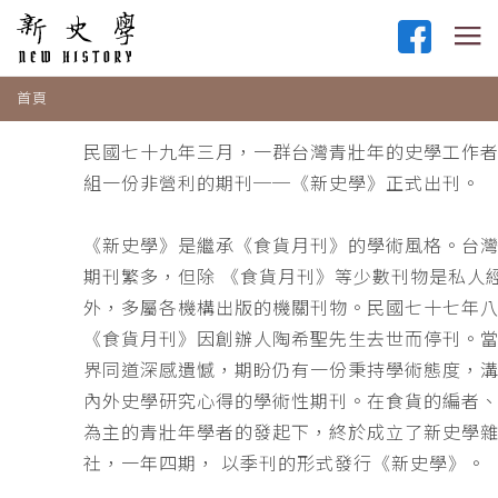
首頁
民國七十九年三月，一群台灣青壯年的史學工作
組一份非營利的期刊──《新史學》正式出刊。
《新史學》是繼承《食貨月刊》的學術風格。台
期刊繁多，但除 《食貨月刊》等少數刊物是私人
外，多屬各機構出版的機關刊物。民國七十七年
《食貨月刊》因創辦人陶希聖先生去世而停刊。
界同道深感遺憾，期盼仍有一份秉持學術態度，
內外史學研究心得的學術性期刊。在食貨的編者
為主的青壯年學者的發起下，終於成立了新史學
社，一年四期， 以季刊的形式發行《新史學》。