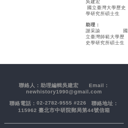
吳建宏
國立臺灣大學歷史
學研究所碩士生
助理：
謝采諭
國
立臺灣師範大學歷
史學研究所碩士生
聯絡人：
助理編輯吳建宏
Email：
newhistory1990@gmail.com
02-2782-9555 #226
聯絡電話：
聯絡地址：
115962 臺北市中研院郵局第44號信箱