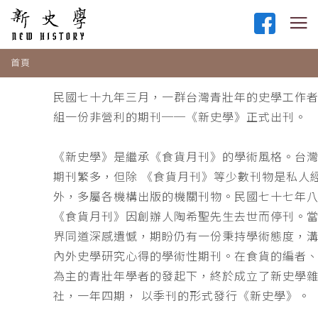
首頁
民國七十九年三月，一群台灣青壯年的史學工作
組一份非營利的期刊──《新史學》正式出刊。
《新史學》是繼承《食貨月刊》的學術風格。台
期刊繁多，但除 《食貨月刊》等少數刊物是私人
外，多屬各機構出版的機關刊物。民國七十七年
《食貨月刊》因創辦人陶希聖先生去世而停刊。
界同道深感遺憾，期盼仍有一份秉持學術態度，
內外史學研究心得的學術性期刊。在食貨的編者
為主的青壯年學者的發起下，終於成立了新史學
社，一年四期， 以季刊的形式發行《新史學》。