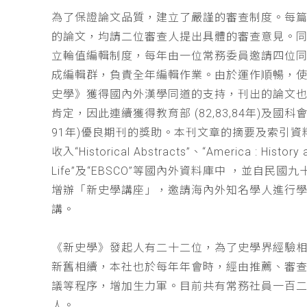
為了保證論文品質，建立了嚴謹的審查制度。每
的論文，均請二位審查人提出具體的審查意見。
立輪值編輯制度，每年由一位常務委員邀請四位同
成編輯群，負責全年編輯作業。由於運作順暢，
史學》獲得國內外漢學同道的支持，刊出的論文
肯定，因此連續獲得教育部 (82,83,84年)及國科會(
91年)優良期刊的獎助。本刊文章的摘要及索引資
收入“Historical Abstracts”、“America : History 
Life”及“EBSCO”等國內外資料庫中 ，並自民國
增辦「新史學講座」，邀請海內外知名學人進行
講。
《新史學》發起人有二十二位，為了史學界經驗
新舊相續，本社也於每年年會時，經由推薦、審
議等程序，增加生力軍。目前共有常務社員一百
人。