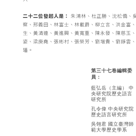
二十二位發起人是：
朱鴻林、杜正勝、沈松僑、
察、邢義田、林富士、林載爵、柳立言、洪金富
生、黃清連、黃進興、黃寬重、陳永發、陳慈玉
姿、梁庚堯、張彬村、張榮芳、劉增貴、劉錚雲
璠。
第三十七卷編輯委
員：
藍弘岳（主編） 中
央研究院歷史語言
研究所
孔令偉 中央研究院
歷史語言研究所
吳翎君 國立臺灣師
範大學歷史學系