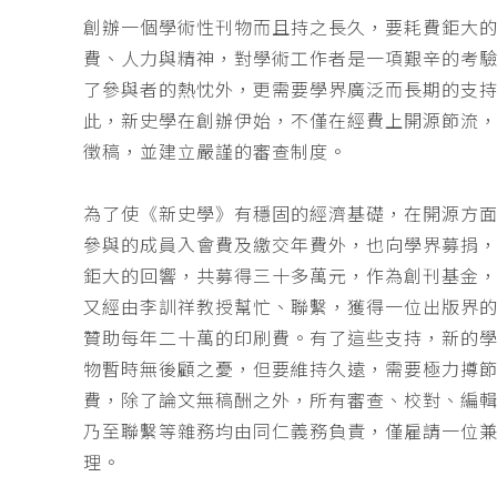
創辦一個學術性刊物而且持之長久，要耗費鉅大
費、人力與精神，對學術工作者是一項艱辛的考
了參與者的熱忱外，更需要學界廣泛而長期的支
此，新史學在創辦伊始，不僅在經費上開源節流
徵稿，並建立嚴謹的審查制度。
為了使《新史學》有穩固的經濟基礎，在開源方
參與的成員入會費及繳交年費外，也向學界募捐
鉅大的回響，共募得三十多萬元，作為創刊基金，
又經由李訓祥教授幫忙、聯繫，獲得一位出版界
贊助每年二十萬的印刷費。有了這些支持，新的
物暫時無後顧之憂，但要維持久遠，需要極力撙
費，除了論文無稿酬之外，所有審查、校對、編
乃至聯繫等雜務均由同仁義務負責，僅雇請一位
理。