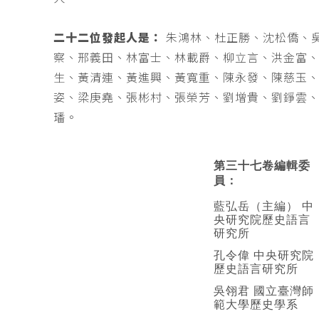
二十二位發起人是：
朱鴻林、杜正勝、沈松僑、
察、邢義田、林富士、林載爵、柳立言、洪金富
生、黃清連、黃進興、黃寬重、陳永發、陳慈玉
姿、梁庚堯、張彬村、張榮芳、劉增貴、劉錚雲
璠。
第三十七卷編輯委
員：
藍弘岳（主編） 中
央研究院歷史語言
研究所
孔令偉 中央研究院
歷史語言研究所
吳翎君 國立臺灣師
範大學歷史學系