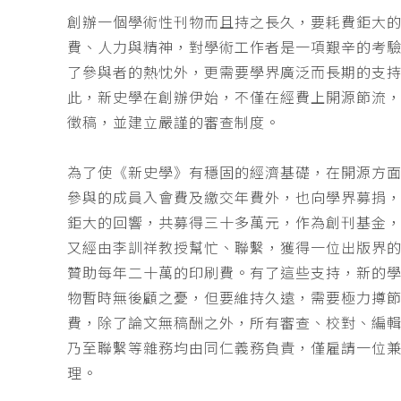
創辦一個學術性刊物而且持之長久，要耗費鉅大
費、人力與精神，對學術工作者是一項艱辛的考
了參與者的熱忱外，更需要學界廣泛而長期的支
此，新史學在創辦伊始，不僅在經費上開源節流
徵稿，並建立嚴謹的審查制度。
為了使《新史學》有穩固的經濟基礎，在開源方
參與的成員入會費及繳交年費外，也向學界募捐
鉅大的回響，共募得三十多萬元，作為創刊基金，
又經由李訓祥教授幫忙、聯繫，獲得一位出版界
贊助每年二十萬的印刷費。有了這些支持，新的
物暫時無後顧之憂，但要維持久遠，需要極力撙
費，除了論文無稿酬之外，所有審查、校對、編
乃至聯繫等雜務均由同仁義務負責，僅雇請一位
理。