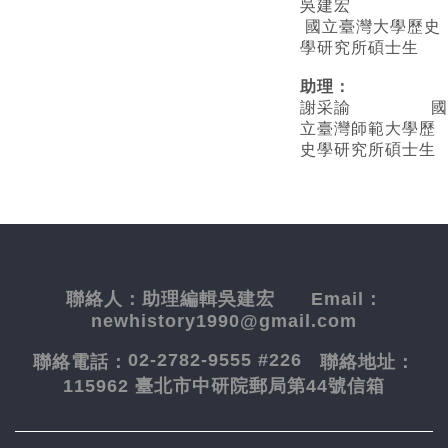
吳建宏
國立臺灣大學歷史
學研究所碩士生
助理：
謝采諭
國
立臺灣師範大學歷
史學研究所碩士生
聯絡人：
助理編輯吳建宏
Email：
newhistory1990@gmail.com
02-2782-9555 #226
聯絡電話：
聯絡地址：
115962 臺北市中研院郵局第44號信箱