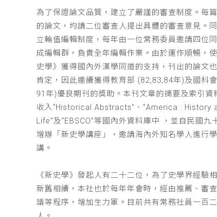
為了保證論文品質，建立了嚴謹的審查制度。每
的論文，均請二位審查人提出具體的審查意見。
立輪值編輯制度，每年由一位常務委員邀請四位同
成編輯群，負責全年編輯作業。由於運作順暢，
史學》獲得國內外漢學同道的支持，刊出的論文
肯定，因此連續獲得教育部 (82,83,84年)及國科會(
91年)優良期刊的獎助。本刊文章的摘要及索引資
收入“Historical Abstracts”、“America : History 
Life”及“EBSCO”等國內外資料庫中 ，並自民國
增辦「新史學講座」，邀請海內外知名學人進行
講。
《新史學》發起人有二十二位，為了史學界經驗
新舊相續，本社也於每年年會時，經由推薦、審
議等程序，增加生力軍。目前共有常務社員一百
人。