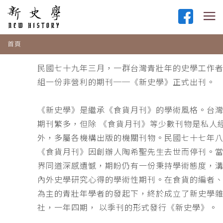
首頁
民國七十九年三月，一群台灣青壯年的史學工作
組一份非營利的期刊──《新史學》正式出刊。
《新史學》是繼承《食貨月刊》的學術風格。台
期刊繁多，但除 《食貨月刊》等少數刊物是私人
外，多屬各機構出版的機關刊物。民國七十七年
《食貨月刊》因創辦人陶希聖先生去世而停刊。
界同道深感遺憾，期盼仍有一份秉持學術態度，
內外史學研究心得的學術性期刊。在食貨的編者
為主的青壯年學者的發起下，終於成立了新史學
社，一年四期， 以季刊的形式發行《新史學》。