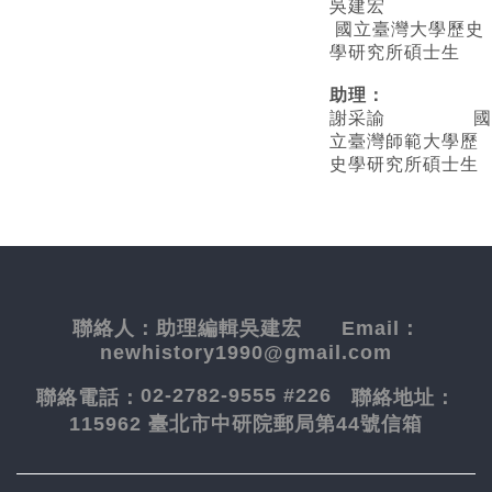
吳建宏
國立臺灣大學歷史
學研究所碩士生
助理：
謝采諭
國
立臺灣師範大學歷
史學研究所碩士生
聯絡人：
助理編輯吳建宏
Email：
newhistory1990@gmail.com
02-2782-9555 #226
聯絡電話：
聯絡地址：
115962 臺北市中研院郵局第44號信箱