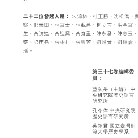
二十二位發起人是：
朱鴻林、杜正勝、沈松僑、
察、邢義田、林富士、林載爵、柳立言、洪金富
生、黃清連、黃進興、黃寬重、陳永發、陳慈玉
姿、梁庚堯、張彬村、張榮芳、劉增貴、劉錚雲
璠。
第三十七卷編輯委
員：
藍弘岳（主編） 中
央研究院歷史語言
研究所
孔令偉 中央研究院
歷史語言研究所
吳翎君 國立臺灣師
範大學歷史學系