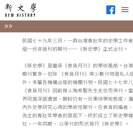
首頁
民國七十九年三月，一群台灣青壯年的史學工作
組一份非營利的期刊──《新史學》正式出刊。
《新史學》是繼承《食貨月刊》的學術風格。台
期刊繁多，但除 《食貨月刊》等少數刊物是私人
外，多屬各機構出版的機關刊物。民國七十七年
《食貨月刊》因創辦人陶希聖先生去世而停刊。
界同道深感遺憾，期盼仍有一份秉持學術態度，
內外史學研究心得的學術性期刊。在食貨的編者
為主的青壯年學者的發起下，終於成立了新史學
社，一年四期， 以季刊的形式發行《新史學》。