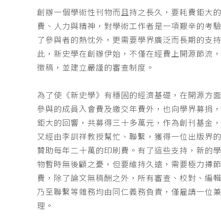
創辦一個學術性刊物而且持之長久，要耗費鉅大
費、人力與精神，對學術工作者是一項艱辛的考
了參與者的熱忱外，更需要學界廣泛而長期的支
此，新史學在創辦伊始，不僅在經費上開源節流
徵稿，並建立嚴謹的審查制度。
為了使《新史學》有穩固的經濟基礎，在開源方
參與的成員入會費及繳交年費外，也向學界募捐
鉅大的回響，共募得三十多萬元，作為創刊基金，
又經由李訓祥教授幫忙、聯繫，獲得一位出版界
贊助每年二十萬的印刷費。有了這些支持，新的
物暫時無後顧之憂，但要維持久遠，需要極力撙
費，除了論文無稿酬之外，所有審查、校對、編
乃至聯繫等雜務均由同仁義務負責，僅雇請一位
理。