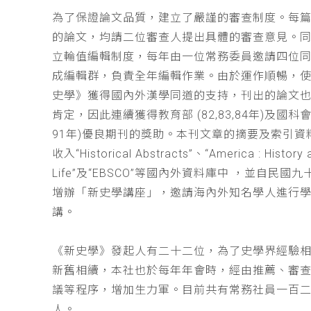
為了保證論文品質，建立了嚴謹的審查制度。每
的論文，均請二位審查人提出具體的審查意見。
立輪值編輯制度，每年由一位常務委員邀請四位同
成編輯群，負責全年編輯作業。由於運作順暢，
史學》獲得國內外漢學同道的支持，刊出的論文
肯定，因此連續獲得教育部 (82,83,84年)及國科會(
91年)優良期刊的獎助。本刊文章的摘要及索引資
收入“Historical Abstracts”、“America : History 
Life”及“EBSCO”等國內外資料庫中 ，並自民國
增辦「新史學講座」，邀請海內外知名學人進行
講。
《新史學》發起人有二十二位，為了史學界經驗
新舊相續，本社也於每年年會時，經由推薦、審
議等程序，增加生力軍。目前共有常務社員一百
人。