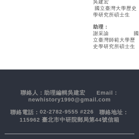
吳建宏
國立臺灣大學歷史
學研究所碩士生
助理：
謝采諭
國
立臺灣師範大學歷
史學研究所碩士生
聯絡人：
助理編輯吳建宏
Email：
newhistory1990@gmail.com
02-2782-9555 #226
聯絡電話：
聯絡地址：
115962 臺北市中研院郵局第44號信箱