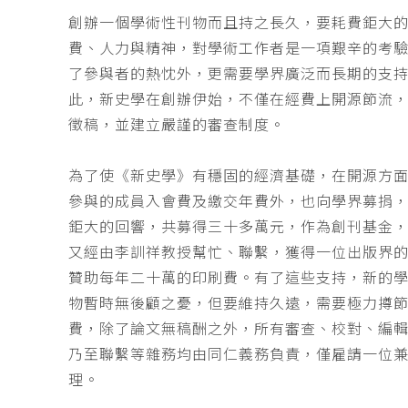
創辦一個學術性刊物而且持之長久，要耗費鉅大
費、人力與精神，對學術工作者是一項艱辛的考
了參與者的熱忱外，更需要學界廣泛而長期的支
此，新史學在創辦伊始，不僅在經費上開源節流
徵稿，並建立嚴謹的審查制度。
為了使《新史學》有穩固的經濟基礎，在開源方
參與的成員入會費及繳交年費外，也向學界募捐
鉅大的回響，共募得三十多萬元，作為創刊基金，
又經由李訓祥教授幫忙、聯繫，獲得一位出版界
贊助每年二十萬的印刷費。有了這些支持，新的
物暫時無後顧之憂，但要維持久遠，需要極力撙
費，除了論文無稿酬之外，所有審查、校對、編
乃至聯繫等雜務均由同仁義務負責，僅雇請一位
理。