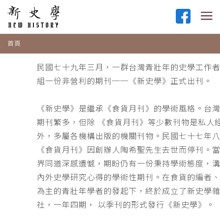
首頁
民國七十九年三月，一群台灣青壯年的史學工作
組一份非營利的期刊──《新史學》正式出刊。
《新史學》是繼承《食貨月刊》的學術風格。台
期刊繁多，但除 《食貨月刊》等少數刊物是私人
外，多屬各機構出版的機關刊物。民國七十七年
《食貨月刊》因創辦人陶希聖先生去世而停刊。
界同道深感遺憾，期盼仍有一份秉持學術態度，
內外史學研究心得的學術性期刊。在食貨的編者
為主的青壯年學者的發起下，終於成立了新史學
社，一年四期， 以季刊的形式發行《新史學》。