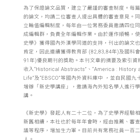
為了保證論文品質，建立了嚴謹的審查制度。每
的論文，均請二位審查人提出具體的審查意見。
立輪值編輯制度，每年由一位常務委員邀請四位同
成編輯群，負責全年編輯作業。由於運作順暢，
史學》獲得國內外漢學同道的支持，刊出的論文
肯定，因此連續獲得教育部 (82,83,84年)及國科會(
91年)優良期刊的獎助。本刊文章的摘要及索引資
收入“Historical Abstracts”、“America : History 
Life”及“EBSCO”等國內外資料庫中 ，並自民國
增辦「新史學講座」，邀請海內外知名學人進行
講。
《新史學》發起人有二十二位，為了史學界經驗
新舊相續，本社也於每年年會時，經由推薦、審
議等程序，增加生力軍。目前共有常務社員一百
人。