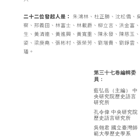
二十二位發起人是：
朱鴻林、杜正勝、沈松僑、
察、邢義田、林富士、林載爵、柳立言、洪金富
生、黃清連、黃進興、黃寬重、陳永發、陳慈玉
姿、梁庚堯、張彬村、張榮芳、劉增貴、劉錚雲
璠。
第三十七卷編輯委
員：
藍弘岳（主編） 中
央研究院歷史語言
研究所
孔令偉 中央研究院
歷史語言研究所
吳翎君 國立臺灣師
範大學歷史學系