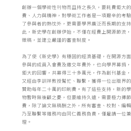
創辦一個學術性刊物而且持之長久，要耗費鉅大
費、人力與精神，對學術工作者是一項艱辛的考
了參與者的熱忱外，更需要學界廣泛而長期的支
此，新史學在創辦伊始，不僅在經費上開源節流
徵稿，並建立嚴謹的審查制度。
為了使《新史學》有穩固的經濟基礎，在開源方
參與的成員入會費及繳交年費外，也向學界募捐
鉅大的回響，共募得三十多萬元，作為創刊基金，
又經由李訓祥教授幫忙、聯繫，獲得一位出版界
贊助每年二十萬的印刷費。有了這些支持，新的
物暫時無後顧之憂，但要維持久遠，需要極力撙
費，除了論文無稿酬之外，所有審查、校對、編
乃至聯繫等雜務均由同仁義務負責，僅雇請一位
理。