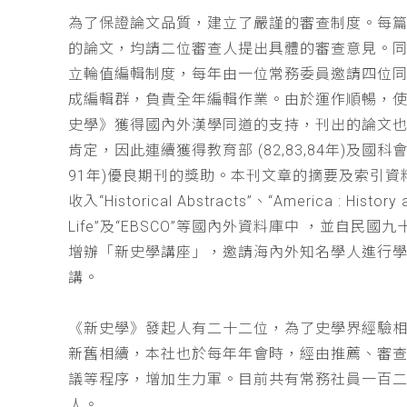
為了保證論文品質，建立了嚴謹的審查制度。每
的論文，均請二位審查人提出具體的審查意見。
立輪值編輯制度，每年由一位常務委員邀請四位同
成編輯群，負責全年編輯作業。由於運作順暢，
史學》獲得國內外漢學同道的支持，刊出的論文
肯定，因此連續獲得教育部 (82,83,84年)及國科會(
91年)優良期刊的獎助。本刊文章的摘要及索引資
收入“Historical Abstracts”、“America : History 
Life”及“EBSCO”等國內外資料庫中 ，並自民國
增辦「新史學講座」，邀請海內外知名學人進行
講。
《新史學》發起人有二十二位，為了史學界經驗
新舊相續，本社也於每年年會時，經由推薦、審
議等程序，增加生力軍。目前共有常務社員一百
人。