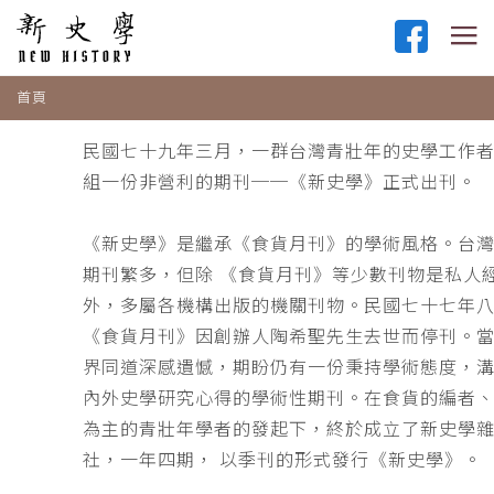
首頁
民國七十九年三月，一群台灣青壯年的史學工作
組一份非營利的期刊──《新史學》正式出刊。
《新史學》是繼承《食貨月刊》的學術風格。台
期刊繁多，但除 《食貨月刊》等少數刊物是私人
外，多屬各機構出版的機關刊物。民國七十七年
《食貨月刊》因創辦人陶希聖先生去世而停刊。
界同道深感遺憾，期盼仍有一份秉持學術態度，
內外史學研究心得的學術性期刊。在食貨的編者
為主的青壯年學者的發起下，終於成立了新史學
社，一年四期， 以季刊的形式發行《新史學》。