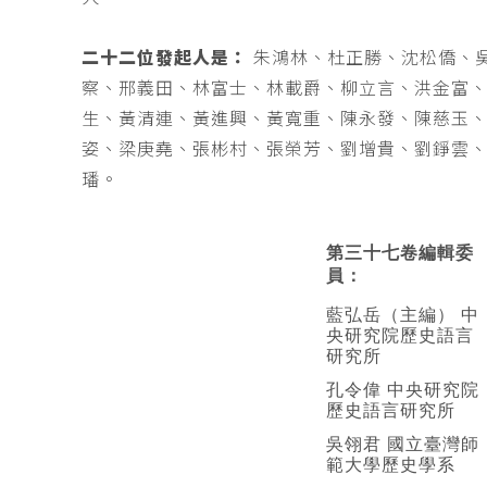
二十二位發起人是：
朱鴻林、杜正勝、沈松僑、
察、邢義田、林富士、林載爵、柳立言、洪金富
生、黃清連、黃進興、黃寬重、陳永發、陳慈玉
姿、梁庚堯、張彬村、張榮芳、劉增貴、劉錚雲
璠。
第三十七卷編輯委
員：
藍弘岳（主編） 中
央研究院歷史語言
研究所
孔令偉 中央研究院
歷史語言研究所
吳翎君 國立臺灣師
範大學歷史學系