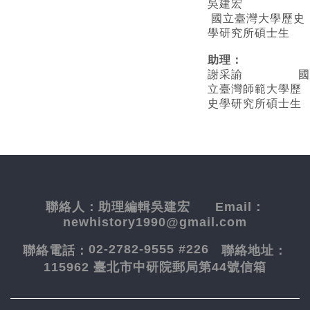
吳建宏
國立臺灣大學歷史
學研究所碩士生
助理：
謝采諭
國
立臺灣師範大學歷
史學研究所碩士生
聯絡人：
助理編輯吳建宏
Email：
newhistory1990@gmail.com
02-2782-9555 #226
聯絡電話：
聯絡地址：
115962 臺北市中研院郵局第44號信箱