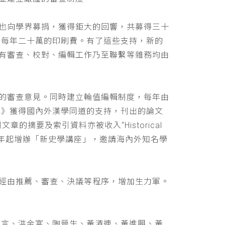
也向學界募捐，獲得鉅大的回響，共募得三十
助每年二十萬的印刷費。有了這些支持，新的
有審查、校對、編輯工作乃至聯繫等雜務均由
的審查意見。同時建立輪值編輯制度，每年由
學》獲得國內外漢學同道的支持，刊出的論文
文章的摘要及索引資料亦被收入“Historical
 ，並自民國九十年起增辦「新史學講座」，邀請海內外知名學
經由推薦、審查、決議等程序，增加生力軍。
立言、洪金富、陶晉生、黃清連、黃進興、黃