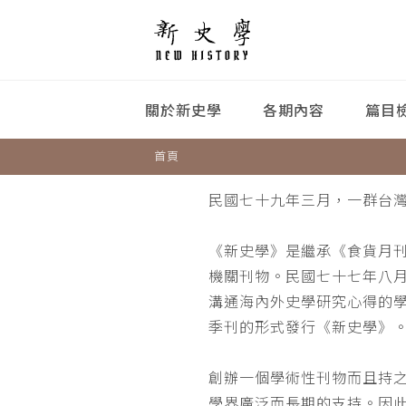
關於新史學
各期內容
篇目
首頁
民國七十九年三月，一群台
《新史學》是繼承《食貨月
機關刊物。民國七十七年八
溝通海內外史學研究心得的
季刊的形式發行《新史學》
創辦一個學術性刊物而且持
學界廣泛而長期的支持。因