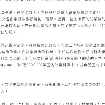
經濟基礎，在開源方面，除參與的成員入會費及繳交年費外，
以後又經由李訓祥教授幫忙、聯繫，獲得一位出版界的前輩贊
但要維持久遠，需要極力撙節經費，除了論文無稿酬之外，所
兼任助理。
嚴謹的審查制度。每篇投稿的論文，均請二位審查人提出具體
仁組成編輯群，負責全年編輯作業。由於運作順暢，使《新史
(82,83,84年)及國科會(83-91年)優良期刊的獎助。本刊
a : History and Life”及“EBSCO”等國內外資料庫中
位，為了史學界經驗相承、新舊相續，本社也於每年年會時，
五人。
、杜正勝、沈松僑、吳密察、邢義田、林富士、林載爵、柳