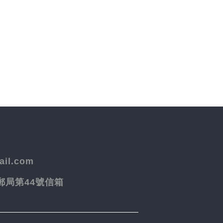
il.com
院郵局第44號信箱