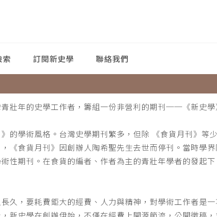
檢索
訂閱新史學
聯絡我們
灣青壯年的史學工作者，籌組一份非營利的期刊──《新史學
刊》的學術風格。台灣史學期刊繁多，但除 《食貨月刊》等
月，《食貨月刊》因創辦人陶希聖先生去世而停刊。當時學界
學術性期刊。在食貨的編者、作者為主的青壯年學者的發起下
。
之長久，要耗費鉅大的經費、人力與精神，對學術工作者是一
此，新史學在創辦伊始，不僅在經費上開源節流，公開徵稿，