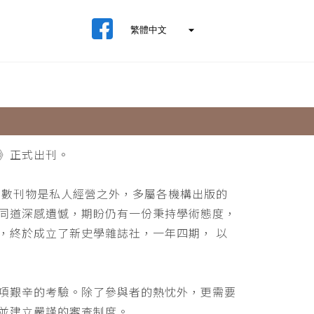
》正式出刊。
少數刊物是私人經營之外，多屬各機構出版的
同道深感遺憾，期盼仍有一份秉持學術態度，
，終於成立了新史學雜誌社，一年四期， 以
項艱辛的考驗。除了參與者的熱忱外，更需要
並建立嚴謹的審查制度。