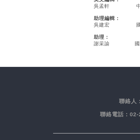
吳孟軒 中央
助理編輯：
吳建宏 國立臺
助理：
謝采諭
國
聯絡人
聯絡電話：
02