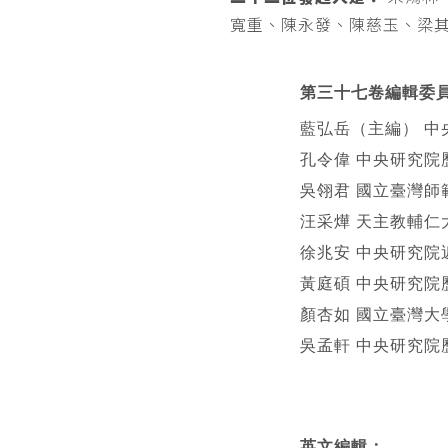
寬重、陳永發、陳慈玉、梁
第三十七卷編輯委
藍弘岳（主編） 中
孔令偉 中央研究院
吳翎君 國立臺灣師
汪采燁 天主教輔仁
徐兆安 中央研究院
黃庭碩 中央研究院
顏杏如 國立臺灣大
吳孟軒 中央研究院
英文編輯
：