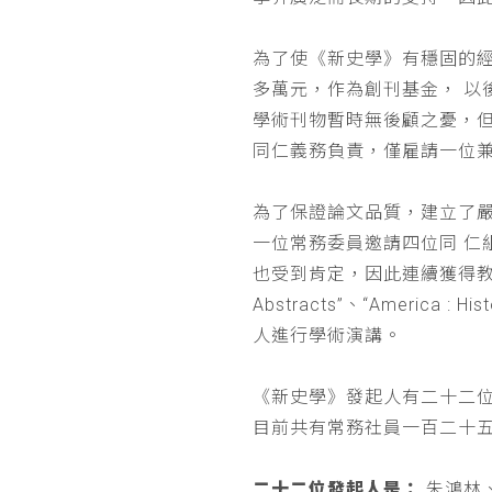
為了使《新史學》有穩固的
多萬元，作為創刊基金， 
學術刊物暫時無後顧之憂，
同仁義務負責，僅雇請一位
為了保證論文品質，建立了
一位常務委員邀請四位同 
也受到肯定，因此連續獲得教育部 
Abstracts”、“Americ
人進行學術演講。
《新史學》發起人有二十二
目前共有常務社員一百二十
二十二位發起人是：
朱鴻林