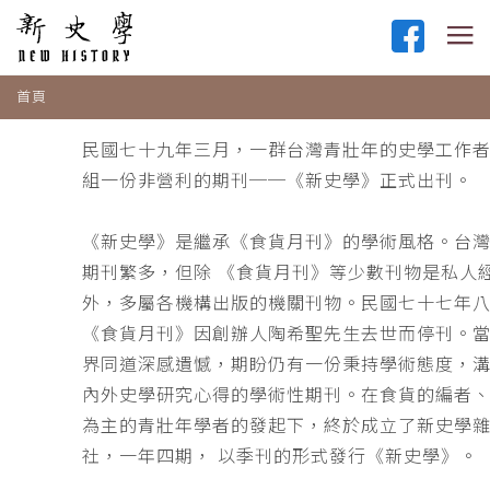
首頁
民國七十九年三月，一群台灣青壯年的史學工作
組一份非營利的期刊──《新史學》正式出刊。
《新史學》是繼承《食貨月刊》的學術風格。台
期刊繁多，但除 《食貨月刊》等少數刊物是私人
外，多屬各機構出版的機關刊物。民國七十七年
《食貨月刊》因創辦人陶希聖先生去世而停刊。
界同道深感遺憾，期盼仍有一份秉持學術態度，
內外史學研究心得的學術性期刊。在食貨的編者
為主的青壯年學者的發起下，終於成立了新史學
社，一年四期， 以季刊的形式發行《新史學》。