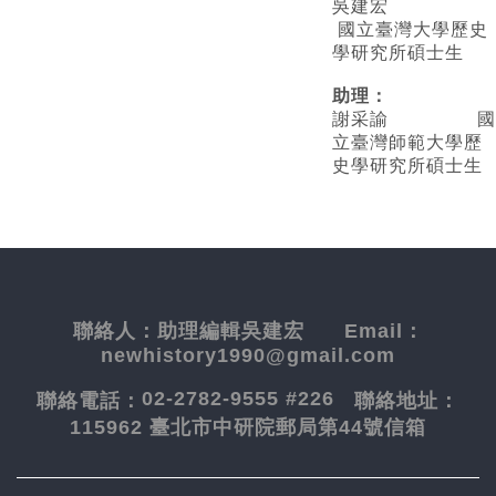
吳建宏
國立臺灣大學歷史
學研究所碩士生
助理：
謝采諭
國
立臺灣師範大學歷
史學研究所碩士生
聯絡人：
助理編輯吳建宏
Email：
newhistory1990@gmail.com
02-2782-9555 #226
聯絡電話：
聯絡地址：
115962 臺北市中研院郵局第44號信箱