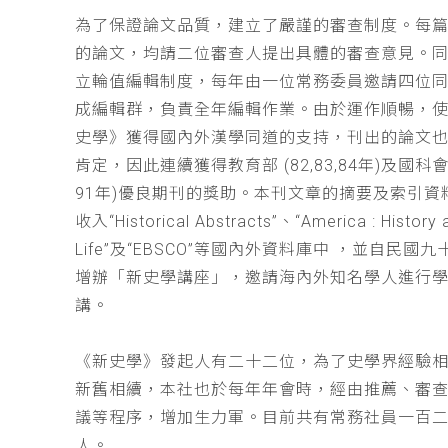
為了保證論文品質，建立了嚴謹的審查制度。每
的論文，均請二位審查人提出具體的審查意見。
立輪值編輯制度，每年由一位常務委員邀請四位同
成編輯群，負責全年編輯作業。由於運作順暢，
史學》獲得國內外漢學同道的支持，刊出的論文
肯定，因此連續獲得教育部 (82,83,84年)及國科會(
91年)優良期刊的獎助。本刊文章的摘要及索引資
收入“Historical Abstracts”、“America : History 
Life”及“EBSCO”等國內外資料庫中 ，並自民國
增辦「新史學講座」，邀請海內外知名學人進行
講。
《新史學》發起人有二十二位，為了史學界經驗
新舊相續，本社也於每年年會時，經由推薦、審
議等程序，增加生力軍。目前共有常務社員一百
人。