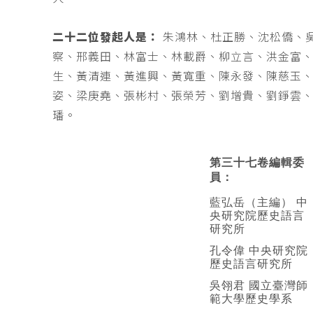
二十二位發起人是：
朱鴻林、杜正勝、沈松僑、
察、邢義田、林富士、林載爵、柳立言、洪金富
生、黃清連、黃進興、黃寬重、陳永發、陳慈玉
姿、梁庚堯、張彬村、張榮芳、劉增貴、劉錚雲
璠。
第三十七卷編輯委
員：
藍弘岳（主編） 中
央研究院歷史語言
研究所
孔令偉 中央研究院
歷史語言研究所
吳翎君 國立臺灣師
範大學歷史學系