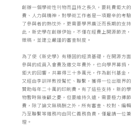
創辦一個學術性刊物而且持之長久，要耗費鉅大
費、人力與精神，對學術工作者是一項艱辛的考
了參與者的熱忱外，更需要學界廣泛而長期的支
此，新史學在創辦伊始，不僅在經費上開源節流
徵稿，並建立嚴謹的審查制度。
為了使《新史學》有穩固的經濟基礎，在開源方
參與的成員入會費及繳交年費外，也向學界募捐
鉅大的回響，共募得三十多萬元，作為創刊基金，
又經由李訓祥教授幫忙、聯繫，獲得一位出版界
贊助每年二十萬的印刷費。有了這些支持，新的
物暫時無後顧之憂，但要維持久遠，需要極力撙
費，除了論文無稿酬之外，所有審查、校對、編
乃至聯繫等雜務均由同仁義務負責，僅雇請一位
理。