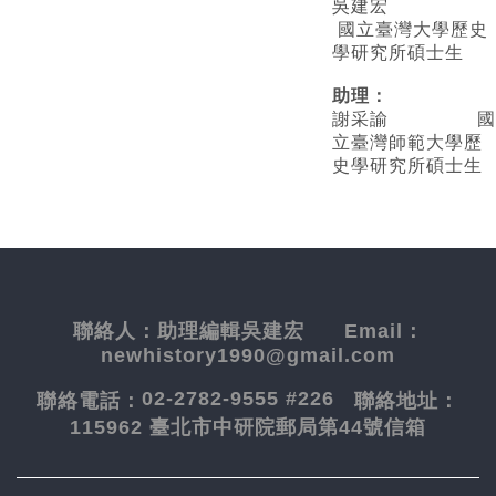
吳建宏
國立臺灣大學歷史
學研究所碩士生
助理：
謝采諭
國
立臺灣師範大學歷
史學研究所碩士生
聯絡人：
助理編輯吳建宏
Email：
newhistory1990@gmail.com
02-2782-9555 #226
聯絡電話：
聯絡地址：
115962 臺北市中研院郵局第44號信箱