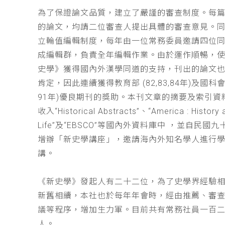
為了保證論文品質，建立了嚴謹的審查制度。每
的論文，均請二位審查人提出具體的審查意見。
立輪值編輯制度，每年由一位常務委員邀請四位同
成編輯群，負責全年編輯作業。由於運作順暢，
史學》獲得國內外漢學同道的支持，刊出的論文
肯定，因此連續獲得教育部 (82,83,84年)及國科會(
91年)優良期刊的獎助。本刊文章的摘要及索引資
收入“Historical Abstracts”、“America : History 
Life”及“EBSCO”等國內外資料庫中 ，並自民國
增辦「新史學講座」，邀請海內外知名學人進行
講。
《新史學》發起人有二十二位，為了史學界經驗
新舊相續，本社也於每年年會時，經由推薦、審
議等程序，增加生力軍。目前共有常務社員一百
人。