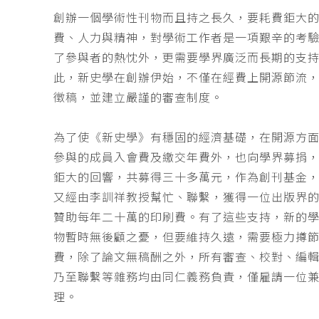
創辦一個學術性刊物而且持之長久，要耗費鉅大
費、人力與精神，對學術工作者是一項艱辛的考
了參與者的熱忱外，更需要學界廣泛而長期的支
此，新史學在創辦伊始，不僅在經費上開源節流
徵稿，並建立嚴謹的審查制度。
為了使《新史學》有穩固的經濟基礎，在開源方
參與的成員入會費及繳交年費外，也向學界募捐
鉅大的回響，共募得三十多萬元，作為創刊基金，
又經由李訓祥教授幫忙、聯繫，獲得一位出版界
贊助每年二十萬的印刷費。有了這些支持，新的
物暫時無後顧之憂，但要維持久遠，需要極力撙
費，除了論文無稿酬之外，所有審查、校對、編
乃至聯繫等雜務均由同仁義務負責，僅雇請一位
理。