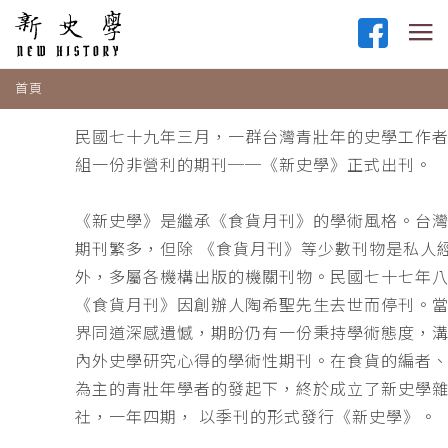
首頁
民國七十九年三月，一群台灣青壯年的史學工作
組一份非營利的期刊──《新史學》正式出刊。
《新史學》是繼承《食貨月刊》的學術風格。台
期刊繁多，但除 《食貨月刊》等少數刊物是私人
外，多屬各機構出版的機關刊物。民國七十七年
《食貨月刊》因創辦人陶希聖先生去世而停刊。
界同道深感遺憾，期盼仍有一份秉持學術態度，
內外史學研究心得的學術性期刊。在食貨的編者
為主的青壯年學者的發起下，終於成立了新史學
社，一年四期， 以季刊的形式發行《新史學》。