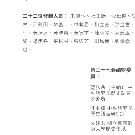
二十二位發起人是：
朱鴻林、杜正勝、沈松僑、
察、邢義田、林富士、林載爵、柳立言、洪金富
生、黃清連、黃進興、黃寬重、陳永發、陳慈玉
姿、梁庚堯、張彬村、張榮芳、劉增貴、劉錚雲
璠。
第三十七卷編輯委
員：
藍弘岳（主編） 中
央研究院歷史語言
研究所
孔令偉 中央研究院
歷史語言研究所
吳翎君 國立臺灣師
範大學歷史學系