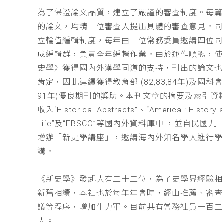
為了保證論文品質，建立了嚴謹的審查制度。每
的論文，均請二位審查人提出具體的審查意見。
立輪值編輯制度，每年由一位常務委員邀請四位同
成編輯群，負責全年編輯作業。由於運作順暢，
史學》獲得國內外漢學同道的支持，刊出的論文
肯定，因此連續獲得教育部 (82,83,84年)及國科會(
91年)優良期刊的獎助。本刊文章的摘要及索引資
收入“Historical Abstracts”、“America : History 
Life”及“EBSCO”等國內外資料庫中 ，並自民國
增辦「新史學講座」，邀請海內外知名學人進行
講。
《新史學》發起人有二十二位，為了史學界經驗
新舊相續，本社也於每年年會時，經由推薦、審
議等程序，增加生力軍。目前共有常務社員一百
人。