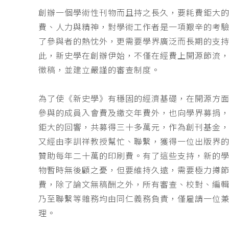
創辦一個學術性刊物而且持之長久，要耗費鉅大
費、人力與精神，對學術工作者是一項艱辛的考
了參與者的熱忱外，更需要學界廣泛而長期的支
此，新史學在創辦伊始，不僅在經費上開源節流
徵稿，並建立嚴謹的審查制度。
為了使《新史學》有穩固的經濟基礎，在開源方
參與的成員入會費及繳交年費外，也向學界募捐
鉅大的回響，共募得三十多萬元，作為創刊基金，
又經由李訓祥教授幫忙、聯繫，獲得一位出版界
贊助每年二十萬的印刷費。有了這些支持，新的
物暫時無後顧之憂，但要維持久遠，需要極力撙
費，除了論文無稿酬之外，所有審查、校對、編
乃至聯繫等雜務均由同仁義務負責，僅雇請一位
理。