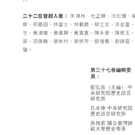
二十二位發起人是：
朱鴻林、杜正勝、沈松僑、
察、邢義田、林富士、林載爵、柳立言、洪金富
生、黃清連、黃進興、黃寬重、陳永發、陳慈玉
姿、梁庚堯、張彬村、張榮芳、劉增貴、劉錚雲
璠。
第三十七卷編輯委
員：
藍弘岳（主編） 中
央研究院歷史語言
研究所
孔令偉 中央研究院
歷史語言研究所
吳翎君 國立臺灣師
範大學歷史學系