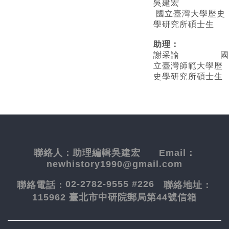
吳建宏
國立臺灣大學歷史
學研究所碩士生
助理：
謝采諭
國
立臺灣師範大學歷
史學研究所碩士生
聯絡人：
助理編輯吳建宏
Email：
newhistory1990@gmail.com
02-2782-9555 #226
聯絡電話：
聯絡地址：
115962 臺北市中研院郵局第44號信箱