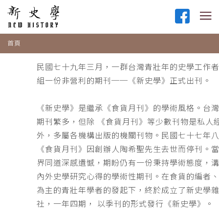
首頁
民國七十九年三月，一群台灣青壯年的史學工作
組一份非營利的期刊──《新史學》正式出刊。
《新史學》是繼承《食貨月刊》的學術風格。台
期刊繁多，但除 《食貨月刊》等少數刊物是私人
外，多屬各機構出版的機關刊物。民國七十七年
《食貨月刊》因創辦人陶希聖先生去世而停刊。
界同道深感遺憾，期盼仍有一份秉持學術態度，
內外史學研究心得的學術性期刊。在食貨的編者
為主的青壯年學者的發起下，終於成立了新史學
社，一年四期， 以季刊的形式發行《新史學》。