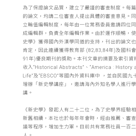
為了保證論文品質，建立了嚴謹的審查制度。每
的論文，均請二位審查人提出具體的審查意見。
立輪值編輯制度，每年由一位常務委員邀請四位同
成編輯群，負責全年編輯作業。由於運作順暢，
史學》獲得國內外漢學同道的支持，刊出的論文
肯定，因此連續獲得教育部 (82,83,84年)及國科會(
91年)優良期刊的獎助。本刊文章的摘要及索引資
收入“Historical Abstracts”、“America : History 
Life”及“EBSCO”等國內外資料庫中 ，並自民國
增辦「新史學講座」，邀請海內外知名學人進行
講。
《新史學》發起人有二十二位，為了史學界經驗
新舊相續，本社也於每年年會時，經由推薦、審
議等程序，增加生力軍。目前共有常務社員一百
人。