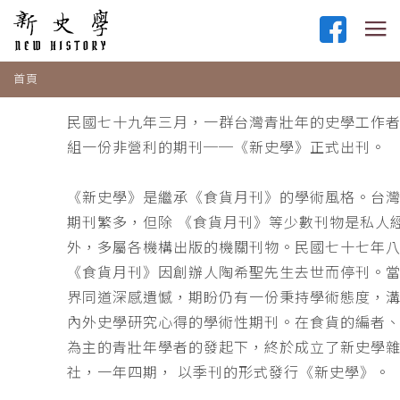
首頁
民國七十九年三月，一群台灣青壯年的史學工作
組一份非營利的期刊──《新史學》正式出刊。
《新史學》是繼承《食貨月刊》的學術風格。台
期刊繁多，但除 《食貨月刊》等少數刊物是私人
外，多屬各機構出版的機關刊物。民國七十七年
《食貨月刊》因創辦人陶希聖先生去世而停刊。
界同道深感遺憾，期盼仍有一份秉持學術態度，
內外史學研究心得的學術性期刊。在食貨的編者
為主的青壯年學者的發起下，終於成立了新史學
社，一年四期， 以季刊的形式發行《新史學》。