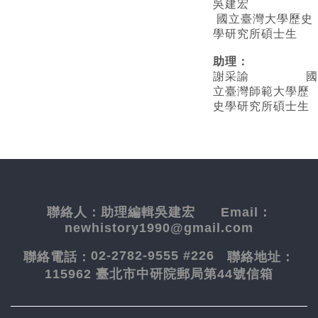
吳建宏
國立臺灣大學歷史
學研究所碩士生
助理：
謝采諭
國
立臺灣師範大學歷
史學研究所碩士生
聯絡人：
助理編輯吳建宏
Email：
newhistory1990@gmail.com
02-2782-9555 #226
聯絡電話：
聯絡地址：
115962 臺北市中研院郵局第44號信箱