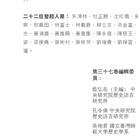
二十二位發起人是：
朱鴻林、杜正勝、沈松僑、
察、邢義田、林富士、林載爵、柳立言、洪金富
生、黃清連、黃進興、黃寬重、陳永發、陳慈玉
姿、梁庚堯、張彬村、張榮芳、劉增貴、劉錚雲
璠。
第三十七卷編輯委
員：
藍弘岳（主編） 中
央研究院歷史語言
研究所
孔令偉 中央研究院
歷史語言研究所
吳翎君 國立臺灣師
範大學歷史學系