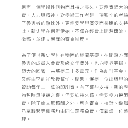
創辦一個學術性刊物而且持之長久，要耗費鉅大
費、人力與精神，對學術工作者是一項艱辛的考
了參與者的熱忱外，更需要學界廣泛而長期的支
此，新史學在創辦伊始，不僅在經費上開源節流
徵稿，並建立嚴謹的審查制度。
為了使《新史學》有穩固的經濟基礎，在開源方
參與的成員入會費及繳交年費外，也向學界募捐
鉅大的回響，共募得三十多萬元，作為創刊基金，
又經由李訓祥教授幫忙、聯繫，獲得一位出版界
贊助每年二十萬的印刷費。有了這些支持，新的
物暫時無後顧之憂，但要維持久遠，需要極力撙
費，除了論文無稿酬之外，所有審查、校對、編
乃至聯繫等雜務均由同仁義務負責，僅雇請一位
理。