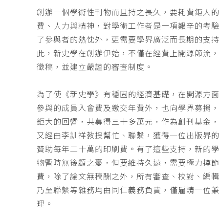
創辦一個學術性刊物而且持之長久，要耗費鉅大
費、人力與精神，對學術工作者是一項艱辛的考
了參與者的熱忱外，更需要學界廣泛而長期的支
此，新史學在創辦伊始，不僅在經費上開源節流
徵稿，並建立嚴謹的審查制度。
為了使《新史學》有穩固的經濟基礎，在開源方
參與的成員入會費及繳交年費外，也向學界募捐
鉅大的回響，共募得三十多萬元，作為創刊基金，
又經由李訓祥教授幫忙、聯繫，獲得一位出版界
贊助每年二十萬的印刷費。有了這些支持，新的
物暫時無後顧之憂，但要維持久遠，需要極力撙
費，除了論文無稿酬之外，所有審查、校對、編
乃至聯繫等雜務均由同仁義務負責，僅雇請一位
理。