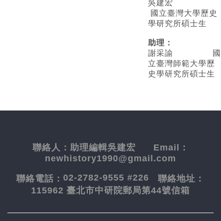
吳建宏
國立臺灣大學歷史
學研究所碩士生
助理：
謝采諭
國
立臺灣師範大學歷
史學研究所碩士生
聯絡人：
助理編輯吳建宏
Email：
newhistory1990@gmail.com
02-2782-9555 #226
聯絡電話：
聯絡地址：
115962 臺北市中研院郵局第44號信箱