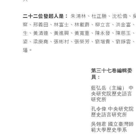
二十二位發起人是：
朱鴻林、杜正勝、沈松僑、
察、邢義田、林富士、林載爵、柳立言、洪金富
生、黃清連、黃進興、黃寬重、陳永發、陳慈玉
姿、梁庚堯、張彬村、張榮芳、劉增貴、劉錚雲
璠。
第三十七卷編輯委
員：
藍弘岳（主編） 中
央研究院歷史語言
研究所
孔令偉 中央研究院
歷史語言研究所
吳翎君 國立臺灣師
範大學歷史學系