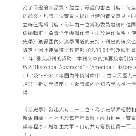
為了保證論文品質，建立了嚴謹的審查制度。每
的論文，均請二位審查人提出具體的審查意見。
立輪值編輯制度，每年由一位常務委員邀請四位同
成編輯群，負責全年編輯作業。由於運作順暢，
史學》獲得國內外漢學同道的支持，刊出的論文
肯定，因此連續獲得教育部 (82,83,84年)及國科會(
91年)優良期刊的獎助。本刊文章的摘要及索引資
收入“Historical Abstracts”、“America : History 
Life”及“EBSCO”等國內外資料庫中 ，並自民國
增辦「新史學講座」，邀請海內外知名學人進行
講。
《新史學》發起人有二十二位，為了史學界經驗
新舊相續，本社也於每年年會時，經由推薦、審
議等程序，增加生力軍。目前共有常務社員一百
人。