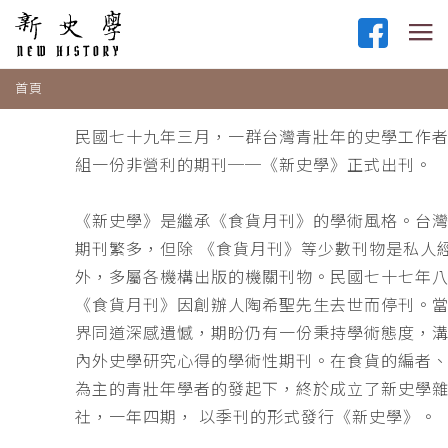
首頁
民國七十九年三月，一群台灣青壯年的史學工作
組一份非營利的期刊──《新史學》正式出刊。
《新史學》是繼承《食貨月刊》的學術風格。台
期刊繁多，但除 《食貨月刊》等少數刊物是私人
外，多屬各機構出版的機關刊物。民國七十七年
《食貨月刊》因創辦人陶希聖先生去世而停刊。
界同道深感遺憾，期盼仍有一份秉持學術態度，
內外史學研究心得的學術性期刊。在食貨的編者
為主的青壯年學者的發起下，終於成立了新史學
社，一年四期， 以季刊的形式發行《新史學》。