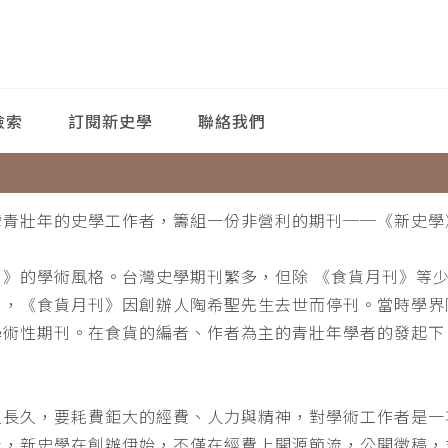
檢索
訂閱新史學
聯絡我們
灣青壯年的史學工作者，籌組一份非營利的期刊──《新史學
刊》的學術風格。台灣史學期刊繁多，但除 《食貨月刊》等
月，《食貨月刊》因創辦人陶希聖先生去世而停刊。當時學界
學術性期刊。在食貨的編者、作者為主的青壯年學者的發起下
。
之長久，要耗費鉅大的經費、人力與精神，對學術工作者是一
此，新史學在創辦伊始，不僅在經費上開源節流，公開徵稿，