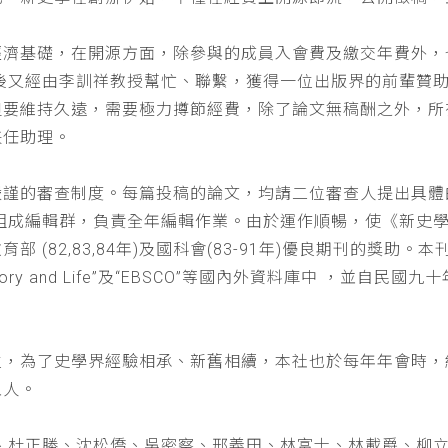
經濟基礎，在開源方面，除參與的成員入會費及繳交年費外，
以後又經由李訓祥教授幫忙、聯繫，獲得一位出版界的前輩贊
但要維持久遠，需要極力撙節經費，除了論文無稿酬之外，所
兼任助理。
嚴謹的審查制度。每篇投稿的論文，均請二位審查人提出具體
仁組成編輯群，負責全年編輯作業。由於運作順暢，使《新史
(82,83,84年)及國科會(83-91年)優良期刊的獎助。本刊
a : History and Life”及“EBSCO”等國內外資料庫中
位，為了史學界經驗相承、新舊相續，本社也於每年年會時，
五人。
、杜正勝、沈松僑、吳密察、邢義田、林富士、林載爵、柳