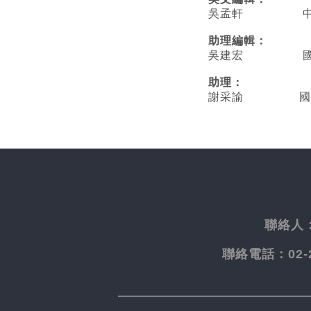
吳孟軒 中央
助理編輯：
吳建宏 國立臺
助理：
謝采諭
國
聯絡人
聯絡電話：
02