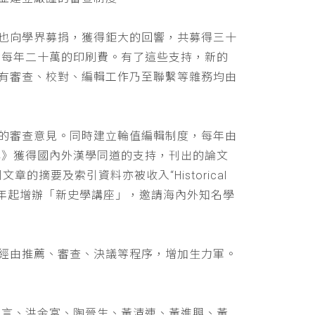
也向學界募捐，獲得鉅大的回響，共募得三十
助每年二十萬的印刷費。有了這些支持，新的
有審查、校對、編輯工作乃至聯繫等雜務均由
的審查意見。同時建立輪值編輯制度，每年由
學》獲得國內外漢學同道的支持，刊出的論文
文章的摘要及索引資料亦被收入“Historical
 ，並自民國九十年起增辦「新史學講座」，邀請海內外知名學
經由推薦、審查、決議等程序，增加生力軍。
立言、洪金富、陶晉生、黃清連、黃進興、黃