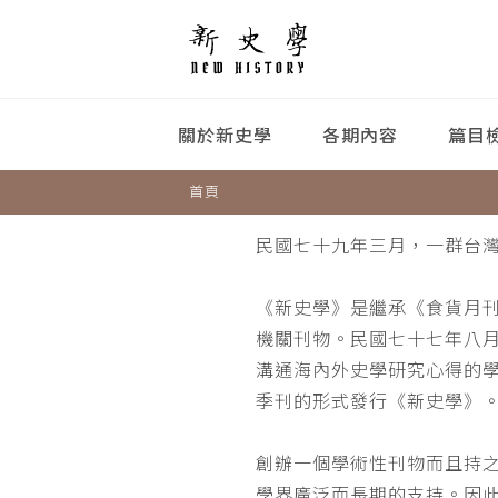
關於新史學
各期內容
篇目
首頁
民國七十九年三月，一群台
《新史學》是繼承《食貨月
機關刊物。民國七十七年八
溝通海內外史學研究心得的
季刊的形式發行《新史學》
創辦一個學術性刊物而且持
學界廣泛而長期的支持。因