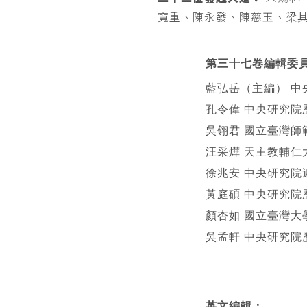
寬重、陳永發、陳慈玉、梁
第三十七卷編輯委
藍弘岳（主編） 中
孔令偉 中央研究院
吳翎君 國立臺灣師
汪采燁 天主教輔仁
徐兆安 中央研究院
黃庭碩 中央研究院
顏杏如 國立臺灣大
吳孟軒 中央研究院
英文編輯
：