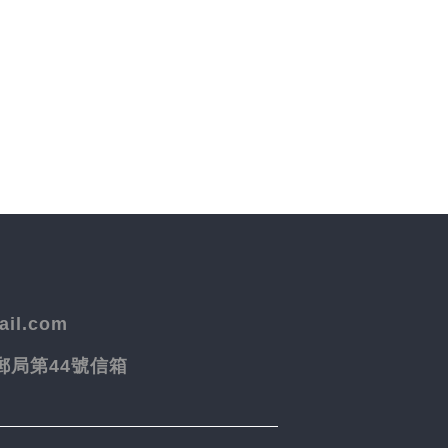
il.com
院郵局第44號信箱