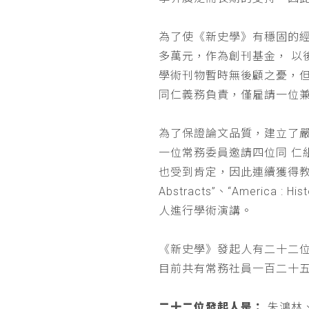
為了使《新史學》有穩固的
多萬元，作為創刊基金， 
學術刊物暫時無後顧之憂，
同仁義務負責，僅雇請一位
為了保證論文品質，建立了
一位常務委員邀請四位同 
也受到肯定，因此連續獲得教育部 
Abstracts”、“Americ
人進行學術演講。
《新史學》發起人有二十二
目前共有常務社員一百二十
二十二位發起人是：
朱鴻林