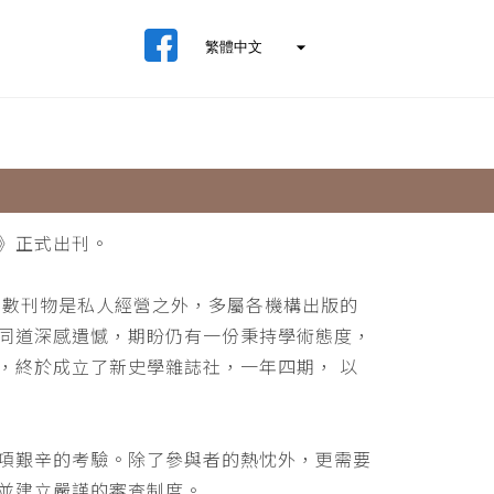
》正式出刊。
少數刊物是私人經營之外，多屬各機構出版的
同道深感遺憾，期盼仍有一份秉持學術態度，
，終於成立了新史學雜誌社，一年四期， 以
項艱辛的考驗。除了參與者的熱忱外，更需要
並建立嚴謹的審查制度。