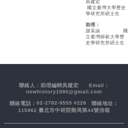
吳建宏
國立臺灣大學歷史
學研究所碩士生
助理：
謝采諭
國
立臺灣師範大學歷
史學研究所碩士生
聯絡人：
助理編輯吳建宏
Email：
newhistory1990@gmail.com
02-2782-9555 #226
聯絡電話：
聯絡地址：
115962 臺北市中研院郵局第44號信箱