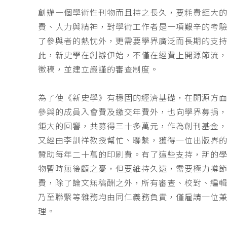
創辦一個學術性刊物而且持之長久，要耗費鉅大
費、人力與精神，對學術工作者是一項艱辛的考
了參與者的熱忱外，更需要學界廣泛而長期的支
此，新史學在創辦伊始，不僅在經費上開源節流
徵稿，並建立嚴謹的審查制度。
為了使《新史學》有穩固的經濟基礎，在開源方
參與的成員入會費及繳交年費外，也向學界募捐
鉅大的回響，共募得三十多萬元，作為創刊基金，
又經由李訓祥教授幫忙、聯繫，獲得一位出版界
贊助每年二十萬的印刷費。有了這些支持，新的
物暫時無後顧之憂，但要維持久遠，需要極力撙
費，除了論文無稿酬之外，所有審查、校對、編
乃至聯繫等雜務均由同仁義務負責，僅雇請一位
理。