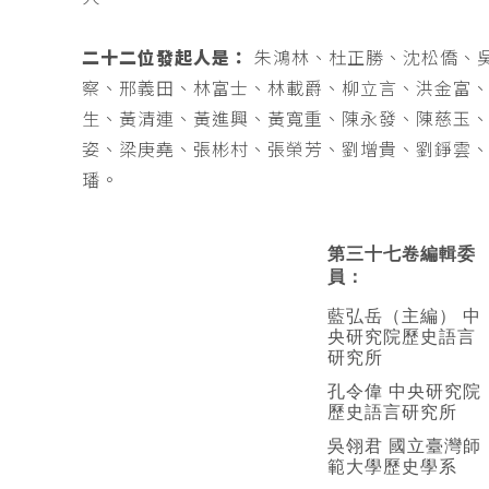
二十二位發起人是：
朱鴻林、杜正勝、沈松僑、
察、邢義田、林富士、林載爵、柳立言、洪金富
生、黃清連、黃進興、黃寬重、陳永發、陳慈玉
姿、梁庚堯、張彬村、張榮芳、劉增貴、劉錚雲
璠。
第三十七卷編輯委
員：
藍弘岳（主編） 中
央研究院歷史語言
研究所
孔令偉 中央研究院
歷史語言研究所
吳翎君 國立臺灣師
範大學歷史學系