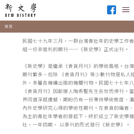
首頁
民國七十九年三月，一群台灣青壯年的史學工作
組一份非營利的期刊──《新史學》正式出刊。
《新史學》是繼承《食貨月刊》的學術風格。台
期刊繁多，但除 《食貨月刊》等少數刊物是私人
外，多屬各機構出版的機關刊物。民國七十七年
《食貨月刊》因創辦人陶希聖先生去世而停刊。
界同道深感遺憾，期盼仍有一份秉持學術態度，
內外史學研究心得的學術性期刊。在食貨的編者
為主的青壯年學者的發起下，終於成立了新史學
社，一年四期， 以季刊的形式發行《新史學》。