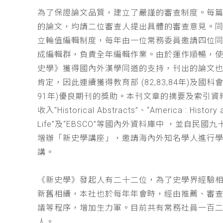
為了保證論文品質，建立了嚴謹的審查制度。每
的論文，均請二位審查人提出具體的審查意見。
立輪值編輯制度，每年由一位常務委員邀請四位同
成編輯群，負責全年編輯作業。由於運作順暢，
史學》獲得國內外漢學同道的支持，刊出的論文
肯定，因此連續獲得教育部 (82,83,84年)及國科會(
91年)優良期刊的獎助。本刊文章的摘要及索引資
收入“Historical Abstracts”、“America : History 
Life”及“EBSCO”等國內外資料庫中 ，並自民國
增辦「新史學講座」，邀請海內外知名學人進行
講。
《新史學》發起人有二十二位，為了史學界經驗
新舊相續，本社也於每年年會時，經由推薦、審
議等程序，增加生力軍。目前共有常務社員一百
人。