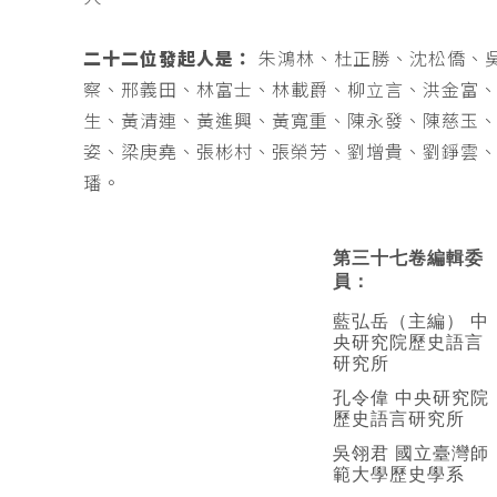
二十二位發起人是：
朱鴻林、杜正勝、沈松僑、
察、邢義田、林富士、林載爵、柳立言、洪金富
生、黃清連、黃進興、黃寬重、陳永發、陳慈玉
姿、梁庚堯、張彬村、張榮芳、劉增貴、劉錚雲
璠。
第三十七卷編輯委
員：
藍弘岳（主編） 中
央研究院歷史語言
研究所
孔令偉 中央研究院
歷史語言研究所
吳翎君 國立臺灣師
範大學歷史學系