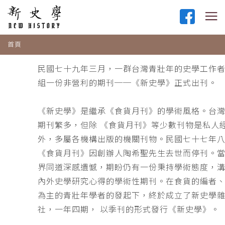
首頁
民國七十九年三月，一群台灣青壯年的史學工作
組一份非營利的期刊──《新史學》正式出刊。
《新史學》是繼承《食貨月刊》的學術風格。台
期刊繁多，但除 《食貨月刊》等少數刊物是私人
外，多屬各機構出版的機關刊物。民國七十七年
《食貨月刊》因創辦人陶希聖先生去世而停刊。
界同道深感遺憾，期盼仍有一份秉持學術態度，
內外史學研究心得的學術性期刊。在食貨的編者
為主的青壯年學者的發起下，終於成立了新史學
社，一年四期， 以季刊的形式發行《新史學》。