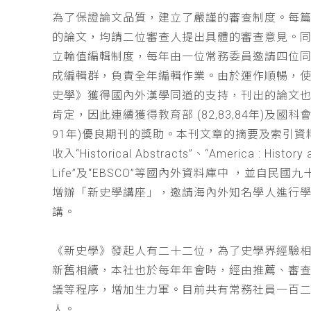
為了保證論文品質，建立了嚴謹的審查制度。每
的論文，均請二位審查人提出具體的審查意見。
立輪值編輯制度，每年由一位常務委員邀請四位同
成編輯群，負責全年編輯作業。由於運作順暢，
史學》獲得國內外漢學同道的支持，刊出的論文
肯定，因此連續獲得教育部 (82,83,84年)及國科會(
91年)優良期刊的獎助。本刊文章的摘要及索引資
收入“Historical Abstracts”、“America : History 
Life”及“EBSCO”等國內外資料庫中 ，並自民國
增辦「新史學講座」，邀請海內外知名學人進行
講。
《新史學》發起人有二十二位，為了史學界經驗
新舊相續，本社也於每年年會時，經由推薦、審
議等程序，增加生力軍。目前共有常務社員一百
人。