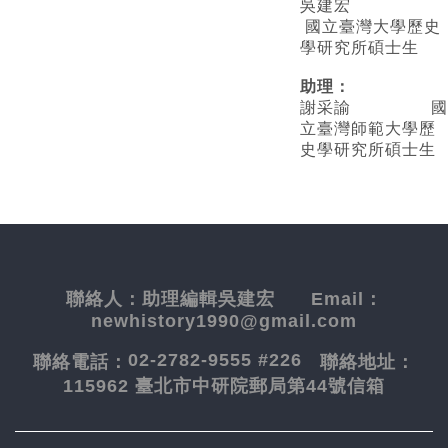
吳建宏
國立臺灣大學歷史
學研究所碩士生
助理：
謝采諭
國
立臺灣師範大學歷
史學研究所碩士生
聯絡人：
助理編輯吳建宏
Email：
newhistory1990@gmail.com
02-2782-9555 #226
聯絡電話：
聯絡地址：
115962 臺北市中研院郵局第44號信箱