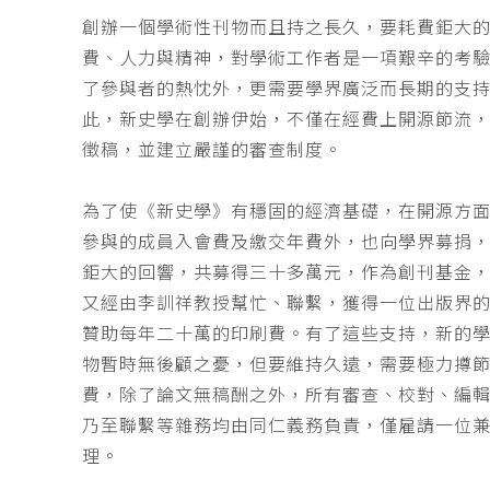
創辦一個學術性刊物而且持之長久，要耗費鉅大
費、人力與精神，對學術工作者是一項艱辛的考
了參與者的熱忱外，更需要學界廣泛而長期的支
此，新史學在創辦伊始，不僅在經費上開源節流
徵稿，並建立嚴謹的審查制度。
為了使《新史學》有穩固的經濟基礎，在開源方
參與的成員入會費及繳交年費外，也向學界募捐
鉅大的回響，共募得三十多萬元，作為創刊基金，
又經由李訓祥教授幫忙、聯繫，獲得一位出版界
贊助每年二十萬的印刷費。有了這些支持，新的
物暫時無後顧之憂，但要維持久遠，需要極力撙
費，除了論文無稿酬之外，所有審查、校對、編
乃至聯繫等雜務均由同仁義務負責，僅雇請一位
理。