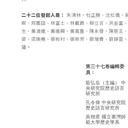
二十二位發起人是：
朱鴻林、杜正勝、沈松僑、
察、邢義田、林富士、林載爵、柳立言、洪金富
生、黃清連、黃進興、黃寬重、陳永發、陳慈玉
姿、梁庚堯、張彬村、張榮芳、劉增貴、劉錚雲
璠。
第三十七卷編輯委
員：
藍弘岳（主編） 中
央研究院歷史語言
研究所
孔令偉 中央研究院
歷史語言研究所
吳翎君 國立臺灣師
範大學歷史學系