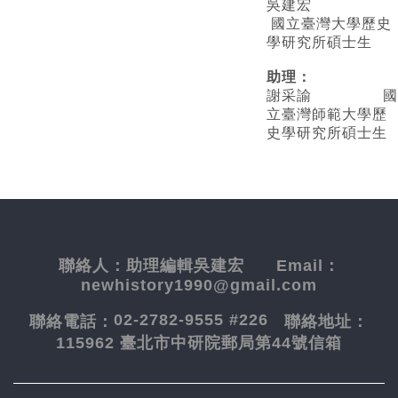
吳建宏
國立臺灣大學歷史
學研究所碩士生
助理：
謝采諭
國
立臺灣師範大學歷
史學研究所碩士生
聯絡人：
助理編輯吳建宏
Email：
newhistory1990@gmail.com
02-2782-9555 #226
聯絡電話：
聯絡地址：
115962 臺北市中研院郵局第44號信箱