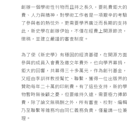
創辦一個學術性刊物而且持之長久，要耗費鉅大
費、人力與精神，對學術工作者是一項艱辛的考
了參與者的熱忱外，更需要學界廣泛而長期的支
此，新史學在創辦伊始，不僅在經費上開源節流
徵稿，並建立嚴謹的審查制度。
為了使《新史學》有穩固的經濟基礎，在開源方
參與的成員入會費及繳交年費外，也向學界募捐
鉅大的回響，共募得三十多萬元，作為創刊基金，
又經由李訓祥教授幫忙、聯繫，獲得一位出版界
贊助每年二十萬的印刷費。有了這些支持，新的
物暫時無後顧之憂，但要維持久遠，需要極力撙
費，除了論文無稿酬之外，所有審查、校對、編
乃至聯繫等雜務均由同仁義務負責，僅雇請一位
理。