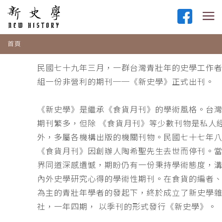
首頁
民國七十九年三月，一群台灣青壯年的史學工作
組一份非營利的期刊──《新史學》正式出刊。
《新史學》是繼承《食貨月刊》的學術風格。台
期刊繁多，但除 《食貨月刊》等少數刊物是私人
外，多屬各機構出版的機關刊物。民國七十七年
《食貨月刊》因創辦人陶希聖先生去世而停刊。
界同道深感遺憾，期盼仍有一份秉持學術態度，
內外史學研究心得的學術性期刊。在食貨的編者
為主的青壯年學者的發起下，終於成立了新史學
社，一年四期， 以季刊的形式發行《新史學》。