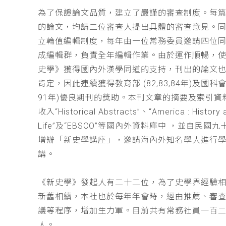
為了保證論文品質，建立了嚴謹的審查制度。每
的論文，均請二位審查人提出具體的審查意見。
立輪值編輯制度，每年由一位常務委員邀請四位同
成編輯群，負責全年編輯作業。由於運作順暢，
史學》獲得國內外漢學同道的支持，刊出的論文
肯定，因此連續獲得教育部 (82,83,84年)及國科會(
91年)優良期刊的獎助。本刊文章的摘要及索引資
收入“Historical Abstracts”、“America : History 
Life”及“EBSCO”等國內外資料庫中 ，並自民國
增辦「新史學講座」，邀請海內外知名學人進行
講。
《新史學》發起人有二十二位，為了史學界經驗
新舊相續，本社也於每年年會時，經由推薦、審
議等程序，增加生力軍。目前共有常務社員一百
人。