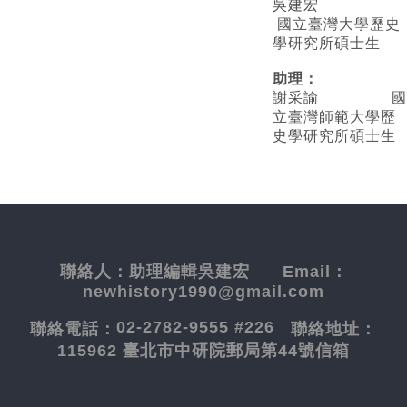
吳建宏
國立臺灣大學歷史
學研究所碩士生
助理：
謝采諭
國
立臺灣師範大學歷
史學研究所碩士生
聯絡人：
助理編輯吳建宏
Email：
newhistory1990@gmail.com
02-2782-9555 #226
聯絡電話：
聯絡地址：
115962 臺北市中研院郵局第44號信箱