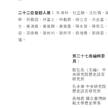
二十二位發起人是：
朱鴻林、杜正勝、沈松僑、
察、邢義田、林富士、林載爵、柳立言、洪金富
生、黃清連、黃進興、黃寬重、陳永發、陳慈玉
姿、梁庚堯、張彬村、張榮芳、劉增貴、劉錚雲
璠。
第三十七卷編輯委
員：
藍弘岳（主編） 中
央研究院歷史語言
研究所
孔令偉 中央研究院
歷史語言研究所
吳翎君 國立臺灣師
範大學歷史學系