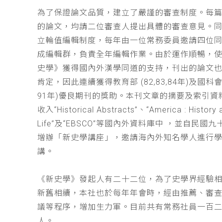
為了保證論文品質，建立了嚴謹的審查制度。每
的論文，均請二位審查人提出具體的審查意見。
立輪值編輯制度，每年由一位常務委員邀請四位同
成編輯群，負責全年編輯作業。由於運作順暢，
史學》獲得國內外漢學同道的支持，刊出的論文
肯定，因此連續獲得教育部 (82,83,84年)及國科會(
91年)優良期刊的獎助。本刊文章的摘要及索引資
收入“Historical Abstracts”、“America : History 
Life”及“EBSCO”等國內外資料庫中 ，並自民國
增辦「新史學講座」，邀請海內外知名學人進行
講。
《新史學》發起人有二十二位，為了史學界經驗
新舊相續，本社也於每年年會時，經由推薦、審
議等程序，增加生力軍。目前共有常務社員一百
人。