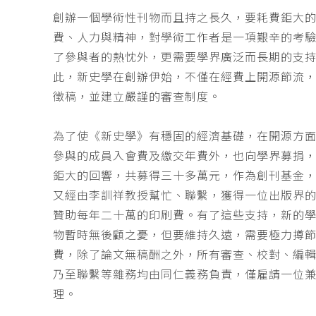
創辦一個學術性刊物而且持之長久，要耗費鉅大
費、人力與精神，對學術工作者是一項艱辛的考
了參與者的熱忱外，更需要學界廣泛而長期的支
此，新史學在創辦伊始，不僅在經費上開源節流
徵稿，並建立嚴謹的審查制度。
為了使《新史學》有穩固的經濟基礎，在開源方
參與的成員入會費及繳交年費外，也向學界募捐
鉅大的回響，共募得三十多萬元，作為創刊基金，
又經由李訓祥教授幫忙、聯繫，獲得一位出版界
贊助每年二十萬的印刷費。有了這些支持，新的
物暫時無後顧之憂，但要維持久遠，需要極力撙
費，除了論文無稿酬之外，所有審查、校對、編
乃至聯繫等雜務均由同仁義務負責，僅雇請一位
理。