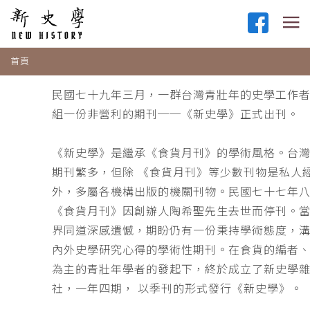
首頁
民國七十九年三月，一群台灣青壯年的史學工作
組一份非營利的期刊──《新史學》正式出刊。
《新史學》是繼承《食貨月刊》的學術風格。台
期刊繁多，但除 《食貨月刊》等少數刊物是私人
外，多屬各機構出版的機關刊物。民國七十七年
《食貨月刊》因創辦人陶希聖先生去世而停刊。
界同道深感遺憾，期盼仍有一份秉持學術態度，
內外史學研究心得的學術性期刊。在食貨的編者
為主的青壯年學者的發起下，終於成立了新史學
社，一年四期， 以季刊的形式發行《新史學》。