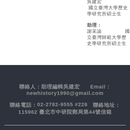
吳建宏
國立臺灣大學歷史
學研究所碩士生
助理：
謝采諭
國
立臺灣師範大學歷
史學研究所碩士生
聯絡人：
助理編輯吳建宏
Email：
newhistory1990@gmail.com
02-2782-9555 #226
聯絡電話：
聯絡地址：
115962 臺北市中研院郵局第44號信箱