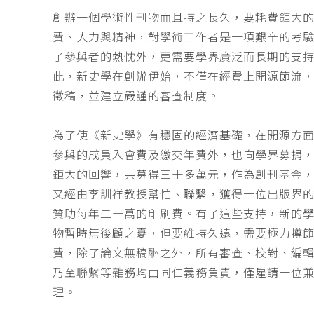
創辦一個學術性刊物而且持之長久，要耗費鉅大
費、人力與精神，對學術工作者是一項艱辛的考
了參與者的熱忱外，更需要學界廣泛而長期的支
此，新史學在創辦伊始，不僅在經費上開源節流
徵稿，並建立嚴謹的審查制度。
為了使《新史學》有穩固的經濟基礎，在開源方
參與的成員入會費及繳交年費外，也向學界募捐
鉅大的回響，共募得三十多萬元，作為創刊基金，
又經由李訓祥教授幫忙、聯繫，獲得一位出版界
贊助每年二十萬的印刷費。有了這些支持，新的
物暫時無後顧之憂，但要維持久遠，需要極力撙
費，除了論文無稿酬之外，所有審查、校對、編
乃至聯繫等雜務均由同仁義務負責，僅雇請一位
理。