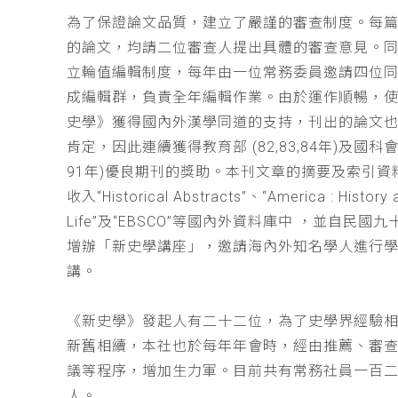
為了保證論文品質，建立了嚴謹的審查制度。每
的論文，均請二位審查人提出具體的審查意見。
立輪值編輯制度，每年由一位常務委員邀請四位同
成編輯群，負責全年編輯作業。由於運作順暢，
史學》獲得國內外漢學同道的支持，刊出的論文
肯定，因此連續獲得教育部 (82,83,84年)及國科會(
91年)優良期刊的獎助。本刊文章的摘要及索引資
收入“Historical Abstracts”、“America : History 
Life”及“EBSCO”等國內外資料庫中 ，並自民國
增辦「新史學講座」，邀請海內外知名學人進行
講。
《新史學》發起人有二十二位，為了史學界經驗
新舊相續，本社也於每年年會時，經由推薦、審
議等程序，增加生力軍。目前共有常務社員一百
人。