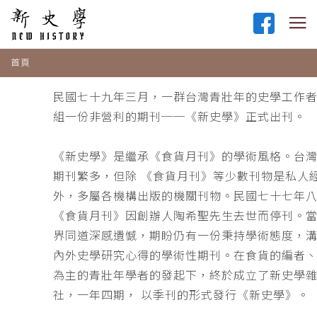
首頁
民國七十九年三月，一群台灣青壯年的史學工作
組一份非營利的期刊──《新史學》正式出刊。
《新史學》是繼承《食貨月刊》的學術風格。台
期刊繁多，但除 《食貨月刊》等少數刊物是私人
外，多屬各機構出版的機關刊物。民國七十七年
《食貨月刊》因創辦人陶希聖先生去世而停刊。
界同道深感遺憾，期盼仍有一份秉持學術態度，
內外史學研究心得的學術性期刊。在食貨的編者
為主的青壯年學者的發起下，終於成立了新史學
社，一年四期， 以季刊的形式發行《新史學》。