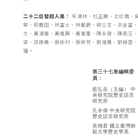
二十二位發起人是：
朱鴻林、杜正勝、沈松僑、
察、邢義田、林富士、林載爵、柳立言、洪金富
生、黃清連、黃進興、黃寬重、陳永發、陳慈玉
姿、梁庚堯、張彬村、張榮芳、劉增貴、劉錚雲
璠。
第三十七卷編輯委
員：
藍弘岳（主編） 中
央研究院歷史語言
研究所
孔令偉 中央研究院
歷史語言研究所
吳翎君 國立臺灣師
範大學歷史學系