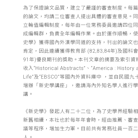
為了保證論文品質，建立了嚴謹的審查制度。每
的論文，均請二位審查人提出具體的審查意見。
立輪值編輯制度，每年由一位常務委員邀請四位同
成編輯群，負責全年編輯作業。由於運作順暢，
史學》獲得國內外漢學同道的支持，刊出的論文
肯定，因此連續獲得教育部 (82,83,84年)及國科會(
91年)優良期刊的獎助。本刊文章的摘要及索引資
收入“Historical Abstracts”、“America : History 
Life”及“EBSCO”等國內外資料庫中 ，並自民國
增辦「新史學講座」，邀請海內外知名學人進行
講。
《新史學》發起人有二十二位，為了史學界經驗
新舊相續，本社也於每年年會時，經由推薦、審
議等程序，增加生力軍。目前共有常務社員一百
人。