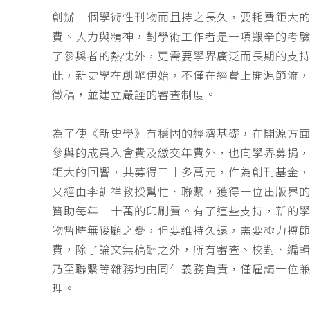
創辦一個學術性刊物而且持之長久，要耗費鉅大
費、人力與精神，對學術工作者是一項艱辛的考
了參與者的熱忱外，更需要學界廣泛而長期的支
此，新史學在創辦伊始，不僅在經費上開源節流
徵稿，並建立嚴謹的審查制度。
為了使《新史學》有穩固的經濟基礎，在開源方
參與的成員入會費及繳交年費外，也向學界募捐
鉅大的回響，共募得三十多萬元，作為創刊基金，
又經由李訓祥教授幫忙、聯繫，獲得一位出版界
贊助每年二十萬的印刷費。有了這些支持，新的
物暫時無後顧之憂，但要維持久遠，需要極力撙
費，除了論文無稿酬之外，所有審查、校對、編
乃至聯繫等雜務均由同仁義務負責，僅雇請一位
理。