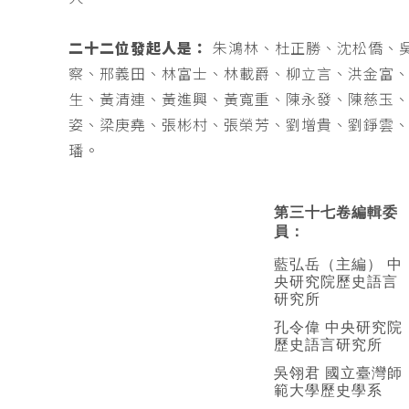
二十二位發起人是：
朱鴻林、杜正勝、沈松僑、
察、邢義田、林富士、林載爵、柳立言、洪金富
生、黃清連、黃進興、黃寬重、陳永發、陳慈玉
姿、梁庚堯、張彬村、張榮芳、劉增貴、劉錚雲
璠。
第三十七卷編輯委
員：
藍弘岳（主編） 中
央研究院歷史語言
研究所
孔令偉 中央研究院
歷史語言研究所
吳翎君 國立臺灣師
範大學歷史學系