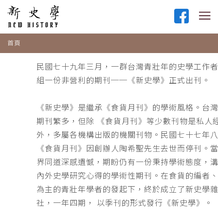
首頁
民國七十九年三月，一群台灣青壯年的史學工作
組一份非營利的期刊──《新史學》正式出刊。
《新史學》是繼承《食貨月刊》的學術風格。台
期刊繁多，但除 《食貨月刊》等少數刊物是私人
外，多屬各機構出版的機關刊物。民國七十七年
《食貨月刊》因創辦人陶希聖先生去世而停刊。
界同道深感遺憾，期盼仍有一份秉持學術態度，
內外史學研究心得的學術性期刊。在食貨的編者
為主的青壯年學者的發起下，終於成立了新史學
社，一年四期， 以季刊的形式發行《新史學》。