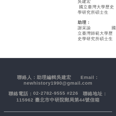
吳建宏
國立臺灣大學歷史
學研究所碩士生
助理：
謝采諭
國
立臺灣師範大學歷
史學研究所碩士生
聯絡人：
助理編輯吳建宏
Email：
newhistory1990@gmail.com
02-2782-9555 #226
聯絡電話：
聯絡地址：
115962 臺北市中研院郵局第44號信箱