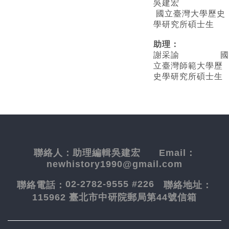
吳建宏
國立臺灣大學歷史
學研究所碩士生
助理：
謝采諭
國
立臺灣師範大學歷
史學研究所碩士生
聯絡人：
助理編輯吳建宏
Email：
newhistory1990@gmail.com
02-2782-9555 #226
聯絡電話：
聯絡地址：
115962 臺北市中研院郵局第44號信箱