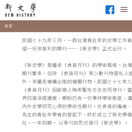
首頁
民國七十九年三月，一群台灣青壯年的史學工作
組一份非營利的期刊──《新史學》正式出刊。
《新史學》是繼承《食貨月刊》的學術風格。台
期刊繁多，但除 《食貨月刊》等少數刊物是私人
外，多屬各機構出版的機關刊物。民國七十七年
《食貨月刊》因創辦人陶希聖先生去世而停刊。
界同道深感遺憾，期盼仍有一份秉持學術態度，
內外史學研究心得的學術性期刊。在食貨的編者
為主的青壯年學者的發起下，終於成立了新史學
社，一年四期， 以季刊的形式發行《新史學》。