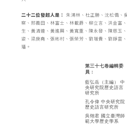
二十二位發起人是：
朱鴻林、杜正勝、沈松僑、
察、邢義田、林富士、林載爵、柳立言、洪金富
生、黃清連、黃進興、黃寬重、陳永發、陳慈玉
姿、梁庚堯、張彬村、張榮芳、劉增貴、劉錚雲
璠。
第三十七卷編輯委
員：
藍弘岳（主編） 中
央研究院歷史語言
研究所
孔令偉 中央研究院
歷史語言研究所
吳翎君 國立臺灣師
範大學歷史學系