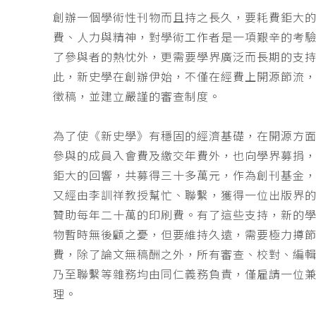
創辦一個學術性刊物而且持之長久，要耗費鉅大
費、人力與精神，對學術工作者是一項艱辛的考
了參與者的熱忱外，更需要學界廣泛而長期的支
此，新史學在創辦伊始，不僅在經費上開源節流
徵稿，並建立嚴謹的審查制度。
為了使《新史學》有穩固的經濟基礎，在開源方
參與的成員入會費及繳交年費外，也向學界募捐
鉅大的回響，共募得三十多萬元，作為創刊基金，
又經由李訓祥教授幫忙、聯繫，獲得一位出版界
贊助每年二十萬的印刷費。有了這些支持，新的
物暫時無後顧之憂，但要維持久遠，需要極力撙
費，除了論文無稿酬之外，所有審查、校對、編
乃至聯繫等雜務均由同仁義務負責，僅雇請一位
理。