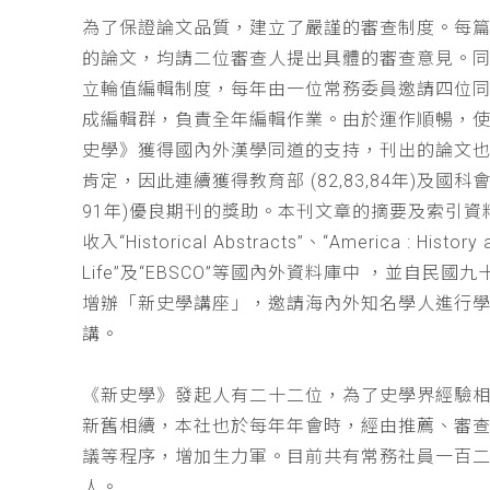
為了保證論文品質，建立了嚴謹的審查制度。每
的論文，均請二位審查人提出具體的審查意見。
立輪值編輯制度，每年由一位常務委員邀請四位同
成編輯群，負責全年編輯作業。由於運作順暢，
史學》獲得國內外漢學同道的支持，刊出的論文
肯定，因此連續獲得教育部 (82,83,84年)及國科會(
91年)優良期刊的獎助。本刊文章的摘要及索引資
收入“Historical Abstracts”、“America : History 
Life”及“EBSCO”等國內外資料庫中 ，並自民國
增辦「新史學講座」，邀請海內外知名學人進行
講。
《新史學》發起人有二十二位，為了史學界經驗
新舊相續，本社也於每年年會時，經由推薦、審
議等程序，增加生力軍。目前共有常務社員一百
人。