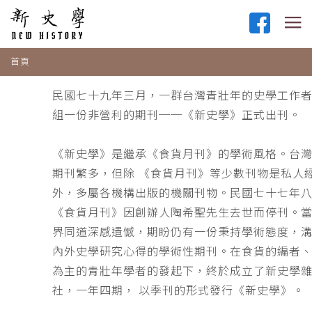
首頁
民國七十九年三月，一群台灣青壯年的史學工作
組一份非營利的期刊──《新史學》正式出刊。
《新史學》是繼承《食貨月刊》的學術風格。台
期刊繁多，但除 《食貨月刊》等少數刊物是私人
外，多屬各機構出版的機關刊物。民國七十七年
《食貨月刊》因創辦人陶希聖先生去世而停刊。
界同道深感遺憾，期盼仍有一份秉持學術態度，
內外史學研究心得的學術性期刊。在食貨的編者
為主的青壯年學者的發起下，終於成立了新史學
社，一年四期， 以季刊的形式發行《新史學》。