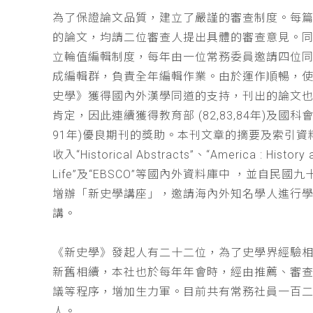
為了保證論文品質，建立了嚴謹的審查制度。每
的論文，均請二位審查人提出具體的審查意見。
立輪值編輯制度，每年由一位常務委員邀請四位同
成編輯群，負責全年編輯作業。由於運作順暢，
史學》獲得國內外漢學同道的支持，刊出的論文
肯定，因此連續獲得教育部 (82,83,84年)及國科會(
91年)優良期刊的獎助。本刊文章的摘要及索引資
收入“Historical Abstracts”、“America : History 
Life”及“EBSCO”等國內外資料庫中 ，並自民國
增辦「新史學講座」，邀請海內外知名學人進行
講。
《新史學》發起人有二十二位，為了史學界經驗
新舊相續，本社也於每年年會時，經由推薦、審
議等程序，增加生力軍。目前共有常務社員一百
人。