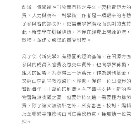
創辦一個學術性刊物而且持之長久，要耗費鉅大
費、人力與精神，對學術工作者是一項艱辛的考
了參與者的熱忱外，更需要學界廣泛而長期的支
此，新史學在創辦伊始，不僅在經費上開源節流
徵稿，並建立嚴謹的審查制度。
為了使《新史學》有穩固的經濟基礎，在開源方
參與的成員入會費及繳交年費外，也向學界募捐
鉅大的回響，共募得三十多萬元，作為創刊基金，
又經由李訓祥教授幫忙、聯繫，獲得一位出版界
贊助每年二十萬的印刷費。有了這些支持，新的
物暫時無後顧之憂，但要維持久遠，需要極力撙
費，除了論文無稿酬之外，所有審查、校對、編
乃至聯繫等雜務均由同仁義務負責，僅雇請一位
理。