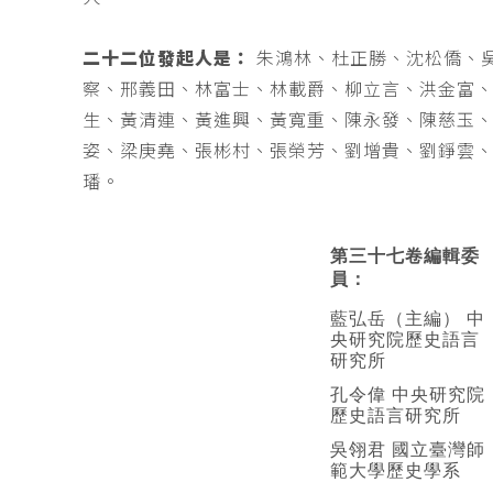
二十二位發起人是：
朱鴻林、杜正勝、沈松僑、
察、邢義田、林富士、林載爵、柳立言、洪金富
生、黃清連、黃進興、黃寬重、陳永發、陳慈玉
姿、梁庚堯、張彬村、張榮芳、劉增貴、劉錚雲
璠。
第三十七卷編輯委
員：
藍弘岳（主編） 中
央研究院歷史語言
研究所
孔令偉 中央研究院
歷史語言研究所
吳翎君 國立臺灣師
範大學歷史學系