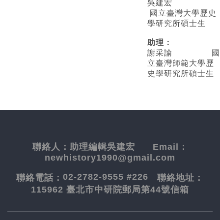
吳建宏
國立臺灣大學歷史
學研究所碩士生
助理：
謝采諭
國
立臺灣師範大學歷
史學研究所碩士生
聯絡人：
助理編輯吳建宏
Email：
newhistory1990@gmail.com
02-2782-9555 #226
聯絡電話：
聯絡地址：
115962 臺北市中研院郵局第44號信箱