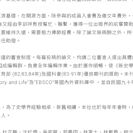
經濟基礎，在開源方面，除參與的成員入會費及繳交年費外，
以後又經由李訓祥教授幫忙、聯繫，獲得一位出版界的前輩贊
但要維持久遠，需要極力撙節經費，除了論文無稿酬之外，所
兼任助理。
嚴謹的審查制度。每篇投稿的論文，均請二位審查人提出具體
仁組成編輯群，負責全年編輯作業。由於運作順暢，使《新史
(82,83,84年)及國科會(83-91年)優良期刊的獎助。本刊
a : History and Life”及“EBSCO”等國內外資料庫中
位，為了史學界經驗相承、新舊相續，本社也於每年年會時，
五人。
、杜正勝、沈松僑、吳密察、邢義田、林富士、林載爵、柳