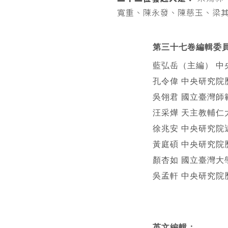
寬重、陳永發、陳慈玉、梁
第三十七卷編輯委
藍弘岳（主編） 中
孔令偉 中央研究院
吳翎君 國立臺灣師
汪采燁 天主教輔仁
徐兆安 中央研究院
黃庭碩 中央研究院
顏杏如 國立臺灣大
吳孟軒 中央研究院
英文編輯
：