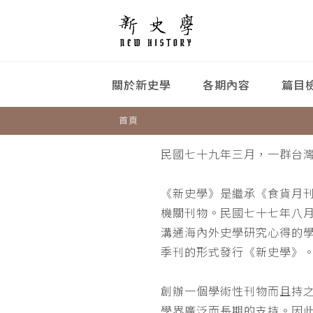
關於新史學
各期內容
篇目
首頁
民國七十九年三月，一群台
《新史學》是繼承《食貨月
機關刊物。民國七十七年八
溝通海內外史學研究心得的
季刊的形式發行《新史學》
創辦一個學術性刊物而且持
學界廣泛而長期的支持。因