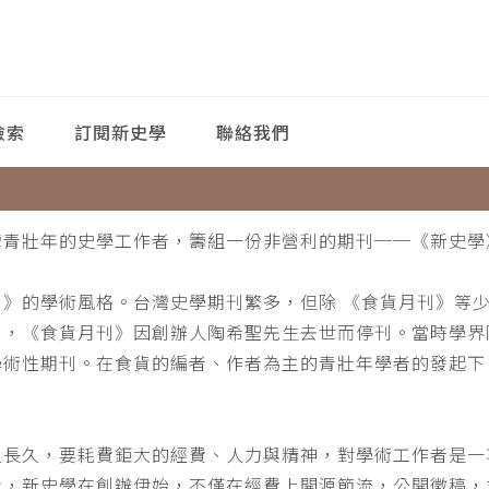
檢索
訂閱新史學
聯絡我們
灣青壯年的史學工作者，籌組一份非營利的期刊──《新史學
刊》的學術風格。台灣史學期刊繁多，但除 《食貨月刊》等
月，《食貨月刊》因創辦人陶希聖先生去世而停刊。當時學界
學術性期刊。在食貨的編者、作者為主的青壯年學者的發起下
。
之長久，要耗費鉅大的經費、人力與精神，對學術工作者是一
此，新史學在創辦伊始，不僅在經費上開源節流，公開徵稿，