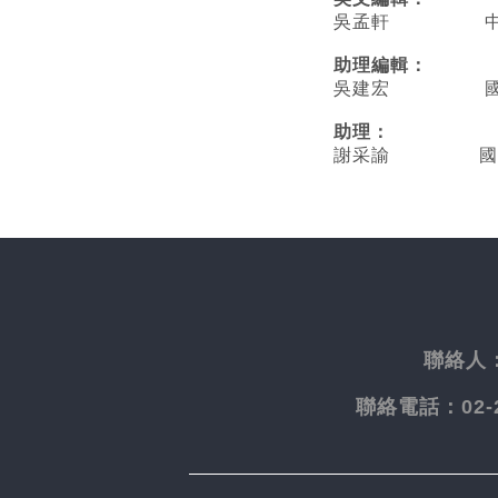
吳孟軒 中央
助理編輯：
吳建宏 國立臺
助理：
謝采諭
國
聯絡人
聯絡電話：
02