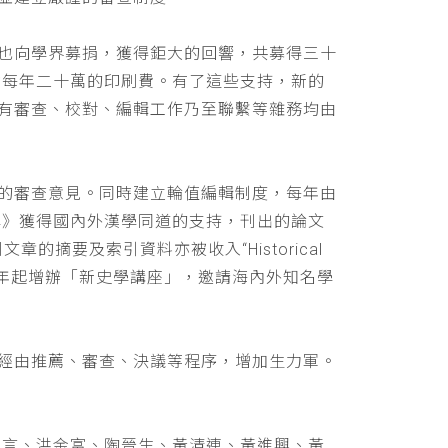
也向學界募捐，獲得鉅大的回響，共募得三十
助每年二十萬的印刷費。有了這些支持，新的
有審查、校對、編輯工作乃至聯繫等雜務均由
的審查意見。同時建立輪值編輯制度，每年由
學》獲得國內外漢學同道的支持，刊出的論文
文章的摘要及索引資料亦被收入“Historical
 ，並自民國九十年起增辦「新史學講座」，邀請海內外知名學
經由推薦、審查、決議等程序，增加生力軍。
立言、洪金富、陶晉生、黃清連、黃進興、黃