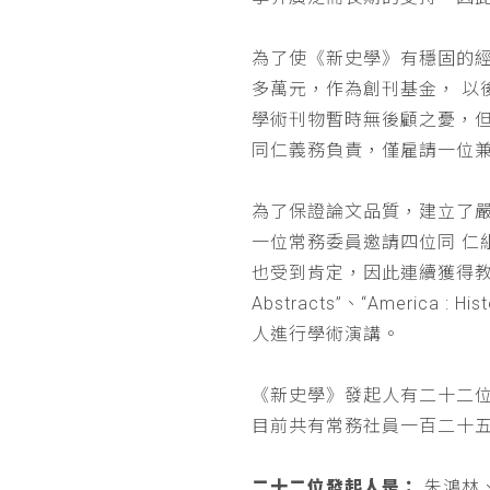
為了使《新史學》有穩固的
多萬元，作為創刊基金， 
學術刊物暫時無後顧之憂，
同仁義務負責，僅雇請一位
為了保證論文品質，建立了
一位常務委員邀請四位同 
也受到肯定，因此連續獲得教育部 
Abstracts”、“Americ
人進行學術演講。
《新史學》發起人有二十二
目前共有常務社員一百二十
二十二位發起人是：
朱鴻林