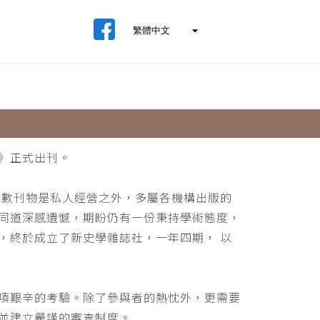
》正式出刊。
少數刊物是私人經營之外，多屬各機構出版的
同道深感遺憾，期盼仍有一份秉持學術態度，
，終於成立了新史學雜誌社，一年四期， 以
項艱辛的考驗。除了參與者的熱忱外，更需要
並建立嚴謹的審查制度。