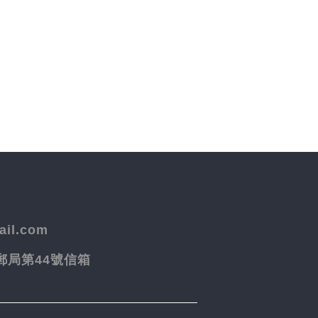
il.com
院郵局第44號信箱