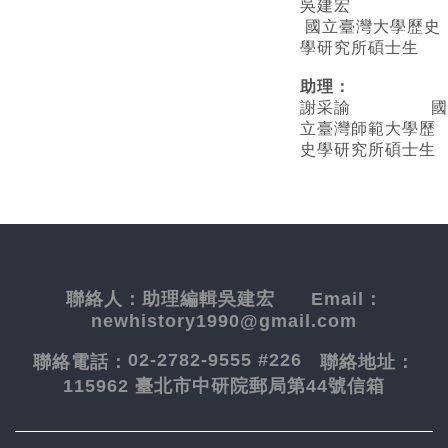
吳建宏
國立臺灣大學歷史
學研究所碩士生
助理：
謝采諭
國
立臺灣師範大學歷
史學研究所碩士生
聯絡人：
助理編輯吳建宏
Email：
newhistory1990@gmail.com
02-2782-9555 #226
聯絡電話：
聯絡地址：
115962 臺北市中研院郵局第44號信箱