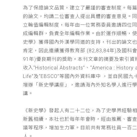
為了保證論文品質，建立了嚴謹的審查制度。每
的論文，均請二位審查人提出具體的審查意見。
立輪值編輯制度，每年由一位常務委員邀請四位同
成編輯群，負責全年編輯作業。由於運作順暢，
史學》獲得國內外漢學同道的支持，刊出的論文
肯定，因此連續獲得教育部 (82,83,84年)及國科會(
91年)優良期刊的獎助。本刊文章的摘要及索引資
收入“Historical Abstracts”、“America : History 
Life”及“EBSCO”等國內外資料庫中 ，並自民國
增辦「新史學講座」，邀請海內外知名學人進行
講。
《新史學》發起人有二十二位，為了史學界經驗
新舊相續，本社也於每年年會時，經由推薦、審
議等程序，增加生力軍。目前共有常務社員一百
人。