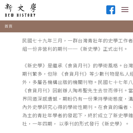
首頁
民國七十九年三月，一群台灣青壯年的史學工作
組一份非營利的期刊──《新史學》正式出刊。
《新史學》是繼承《食貨月刊》的學術風格。台
期刊繁多，但除 《食貨月刊》等少數刊物是私人
外，多屬各機構出版的機關刊物。民國七十七年
《食貨月刊》因創辦人陶希聖先生去世而停刊。
界同道深感遺憾，期盼仍有一份秉持學術態度，
內外史學研究心得的學術性期刊。在食貨的編者
為主的青壯年學者的發起下，終於成立了新史學
社，一年四期， 以季刊的形式發行《新史學》。