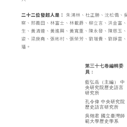
二十二位發起人是：
朱鴻林、杜正勝、沈松僑、
察、邢義田、林富士、林載爵、柳立言、洪金富
生、黃清連、黃進興、黃寬重、陳永發、陳慈玉
姿、梁庚堯、張彬村、張榮芳、劉增貴、劉錚雲
璠。
第三十七卷編輯委
員：
藍弘岳（主編） 中
央研究院歷史語言
研究所
孔令偉 中央研究院
歷史語言研究所
吳翎君 國立臺灣師
範大學歷史學系