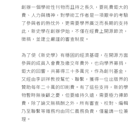
創辦一個學術性刊物而且持之長久，要耗費鉅大
費、人力與精神，對學術工作者是一項艱辛的考
了參與者的熱忱外，更需要學界廣泛而長期的支
此，新史學在創辦伊始，不僅在經費上開源節流
徵稿，並建立嚴謹的審查制度。
為了使《新史學》有穩固的經濟基礎，在開源方
參與的成員入會費及繳交年費外，也向學界募捐
鉅大的回響，共募得三十多萬元，作為創刊基金，
又經由李訓祥教授幫忙、聯繫，獲得一位出版界
贊助每年二十萬的印刷費。有了這些支持，新的
物暫時無後顧之憂，但要維持久遠，需要極力撙
費，除了論文無稿酬之外，所有審查、校對、編
乃至聯繫等雜務均由同仁義務負責，僅雇請一位
理。