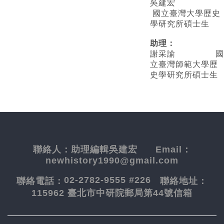
吳建宏
國立臺灣大學歷史
學研究所碩士生
助理：
謝采諭
國
立臺灣師範大學歷
史學研究所碩士生
聯絡人：
助理編輯吳建宏
Email：
newhistory1990@gmail.com
02-2782-9555 #226
聯絡電話：
聯絡地址：
115962 臺北市中研院郵局第44號信箱