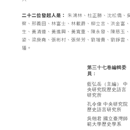
二十二位發起人是：
朱鴻林、杜正勝、沈松僑、
察、邢義田、林富士、林載爵、柳立言、洪金富
生、黃清連、黃進興、黃寬重、陳永發、陳慈玉
姿、梁庚堯、張彬村、張榮芳、劉增貴、劉錚雲
璠。
第三十七卷編輯委
員：
藍弘岳（主編） 中
央研究院歷史語言
研究所
孔令偉 中央研究院
歷史語言研究所
吳翎君 國立臺灣師
範大學歷史學系