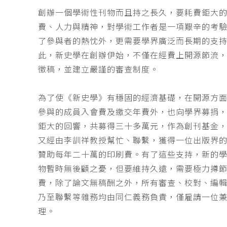
創辦一個學術性刊物而且持之長久，要耗費鉅大
費、人力與精神，對學術工作者是一項艱辛的考
了參與者的熱忱外，更需要學界廣泛而長期的支
此，新史學在創辦伊始，不僅在經費上開源節流
徵稿，並建立嚴謹的審查制度。
為了使《新史學》有穩固的經濟基礎，在開源方
參與的成員入會費及繳交年費外，也向學界募捐
鉅大的回響，共募得三十多萬元，作為創刊基金，
又經由李訓祥教授幫忙、聯繫，獲得一位出版界
贊助每年二十萬的印刷費。有了這些支持，新的
物暫時無後顧之憂，但要維持久遠，需要極力撙
費，除了論文無稿酬之外，所有審查、校對、編
乃至聯繫等雜務均由同仁義務負責，僅雇請一位
理。