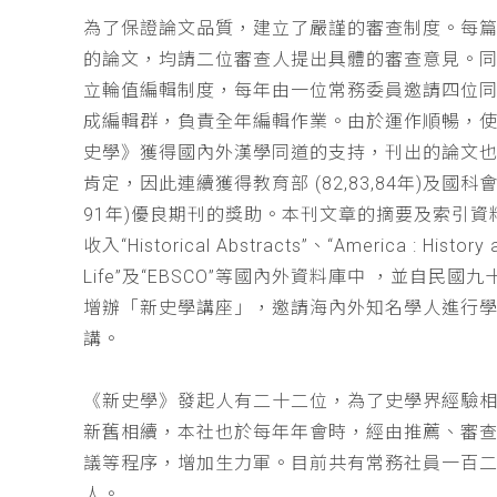
為了保證論文品質，建立了嚴謹的審查制度。每
的論文，均請二位審查人提出具體的審查意見。
立輪值編輯制度，每年由一位常務委員邀請四位同
成編輯群，負責全年編輯作業。由於運作順暢，
史學》獲得國內外漢學同道的支持，刊出的論文
肯定，因此連續獲得教育部 (82,83,84年)及國科會(
91年)優良期刊的獎助。本刊文章的摘要及索引資
收入“Historical Abstracts”、“America : History 
Life”及“EBSCO”等國內外資料庫中 ，並自民國
增辦「新史學講座」，邀請海內外知名學人進行
講。
《新史學》發起人有二十二位，為了史學界經驗
新舊相續，本社也於每年年會時，經由推薦、審
議等程序，增加生力軍。目前共有常務社員一百
人。