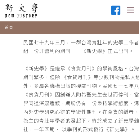
首頁
民國七十九年三月，一群台灣青壯年的史學工作
組一份非營利的期刊──《新史學》正式出刊。
《新史學》是繼承《食貨月刊》的學術風格。台
期刊繁多，但除 《食貨月刊》等少數刊物是私人
外，多屬各機構出版的機關刊物。民國七十七年
《食貨月刊》因創辦人陶希聖先生去世而停刊。
界同道深感遺憾，期盼仍有一份秉持學術態度，
內外史學研究心得的學術性期刊。在食貨的編者
為主的青壯年學者的發起下，終於成立了新史學
社，一年四期， 以季刊的形式發行《新史學》。