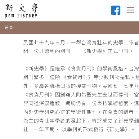
首頁
民國七十九年三月，一群台灣青壯年的史學工作
組一份非營利的期刊──《新史學》正式出刊。
《新史學》是繼承《食貨月刊》的學術風格。台
期刊繁多，但除 《食貨月刊》等少數刊物是私人
外，多屬各機構出版的機關刊物。民國七十七年
《食貨月刊》因創辦人陶希聖先生去世而停刊。
界同道深感遺憾，期盼仍有一份秉持學術態度，
內外史學研究心得的學術性期刊。在食貨的編者
為主的青壯年學者的發起下，終於成立了新史學
社，一年四期， 以季刊的形式發行《新史學》。