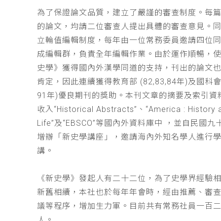
為了保證論文品質，建立了嚴謹的審查制度。每
的論文，均請二位審查人提出具體的審查意見。
立輪值編輯制度，每年由一位常務委員邀請四位同
成編輯群，負責全年編輯作業。由於運作順暢，
史學》獲得國內外漢學同道的支持，刊出的論文
肯定，因此連續獲得教育部 (82,83,84年)及國科會(
91年)優良期刊的獎助。本刊文章的摘要及索引資
收入“Historical Abstracts”、“America : History 
Life”及“EBSCO”等國內外資料庫中 ，並自民國
增辦「新史學講座」，邀請海內外知名學人進行
講。
《新史學》發起人有二十二位，為了史學界經驗
新舊相續，本社也於每年年會時，經由推薦、審
議等程序，增加生力軍。目前共有常務社員一百
人。