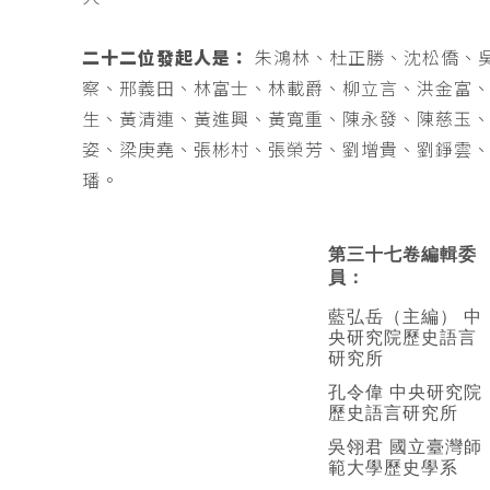
二十二位發起人是：
朱鴻林、杜正勝、沈松僑、
察、邢義田、林富士、林載爵、柳立言、洪金富
生、黃清連、黃進興、黃寬重、陳永發、陳慈玉
姿、梁庚堯、張彬村、張榮芳、劉增貴、劉錚雲
璠。
第三十七卷編輯委
員：
藍弘岳（主編） 中
央研究院歷史語言
研究所
孔令偉 中央研究院
歷史語言研究所
吳翎君 國立臺灣師
範大學歷史學系