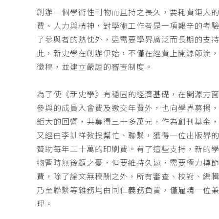
創辦一個學術性刊物而且持之長久，要耗費鉅大
費、人力與精神，對學術工作者是一項艱辛的考
了參與者的熱忱外，更需要學界廣泛而長期的支
此，新史學在創辦伊始，不僅在經費上開源節流
徵稿，並建立嚴謹的審查制度。
為了使《新史學》有穩固的經濟基礎，在開源方
參與的成員入會費及繳交年費外，也向學界募捐
鉅大的回響，共募得三十多萬元，作為創刊基金，
又經由李訓祥教授幫忙、聯繫，獲得一位出版界
贊助每年二十萬的印刷費。有了這些支持，新的
物暫時無後顧之憂，但要維持久遠，需要極力撙
費，除了論文無稿酬之外，所有審查、校對、編
乃至聯繫等雜務均由同仁義務負責，僅雇請一位
理。