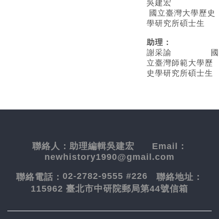
吳建宏
國立臺灣大學歷史
學研究所碩士生
助理：
謝采諭
國
立臺灣師範大學歷
史學研究所碩士生
聯絡人：
助理編輯吳建宏
Email：
newhistory1990@gmail.com
02-2782-9555 #226
聯絡電話：
聯絡地址：
115962 臺北市中研院郵局第44號信箱