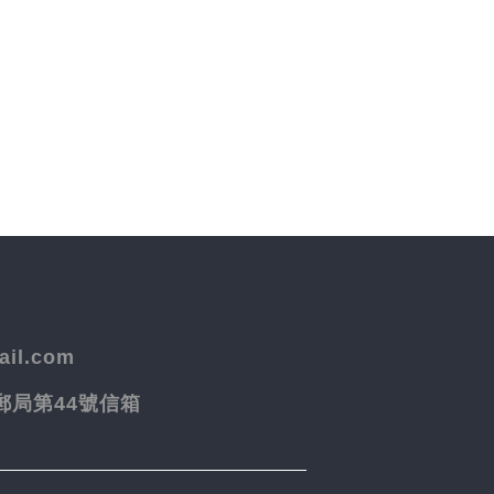
il.com
院郵局第44號信箱