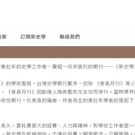
檢索
訂閱新史學
聯絡我們
灣青壯年的史學工作者，籌組一份非營利的期刊──《新史學
刊》的學術風格。台灣史學期刊繁多，但除 《食貨月刊》等
月，《食貨月刊》因創辦人陶希聖先生去世而停刊。當時學界
學術性期刊。在食貨的編者、作者為主的青壯年學者的發起下
。
之長久，要耗費鉅大的經費、人力與精神，對學術工作者是一
此，新史學在創辦伊始，不僅在經費上開源節流，公開徵稿，