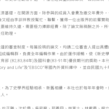
經濟基礎，在開源方面，除參與的成員入會費及繳交年費外，
以後又經由李訓祥教授幫忙、聯繫，獲得一位出版界的前輩贊
但要維持久遠，需要極力撙節經費，除了論文無稿酬之外，所
兼任助理。
嚴謹的審查制度。每篇投稿的論文，均請二位審查人提出具體
仁組成編輯群，負責全年編輯作業。由於運作順暢，使《新史
(82,83,84年)及國科會(83-91年)優良期刊的獎助。本刊
a : History and Life”及“EBSCO”等國內外資料庫中
位，為了史學界經驗相承、新舊相續，本社也於每年年會時，
五人。
、杜正勝、沈松僑、吳密察、邢義田、林富士、林載爵、柳