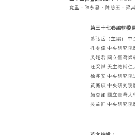
寬重、陳永發、陳慈玉、梁
第三十七卷編輯委
藍弘岳（主編） 中
孔令偉 中央研究院
吳翎君 國立臺灣師
汪采燁 天主教輔仁
徐兆安 中央研究院
黃庭碩 中央研究院
顏杏如 國立臺灣大
吳孟軒 中央研究院
英文編輯
：