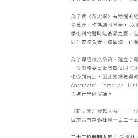
為了使《新史學》有穩固的
多萬元，作為創刊基金， 
學術刊物暫時無後顧之憂，
同仁義務負責，僅雇請一位
為了保證論文品質，建立了
一位常務委員邀請四位同 
也受到肯定，因此連續獲得教育部 
Abstracts”、“Americ
人進行學術演講。
《新史學》發起人有二十二
目前共有常務社員一百二十
二十二位發起人是：
朱鴻林