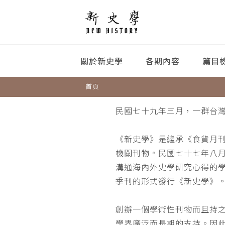
關於新史學
各期內容
篇目
首頁
民國七十九年三月，一群台
《新史學》是繼承《食貨月
機關刊物。民國七十七年八
溝通海內外史學研究心得的
季刊的形式發行《新史學》
創辦一個學術性刊物而且持
學界廣泛而長期的支持。因