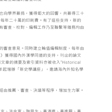
也向學界募捐，獲得鉅大的回響，共募得三十
助每年二十萬的印刷費。有了這些支持，新的
有審查、校對、編輯工作乃至聯繫等雜務均由
的審查意見。同時建立輪值編輯制度，每年由
學》獲得國內外漢學同道的支持，刊出的論文
文章的摘要及索引資料亦被收入“Historical
 ，並自民國九十年起增辦「新史學講座」，邀請海內外知名學
經由推薦、審查、決議等程序，增加生力軍。
立言、洪金富、陶晉生、黃清連、黃進興、黃