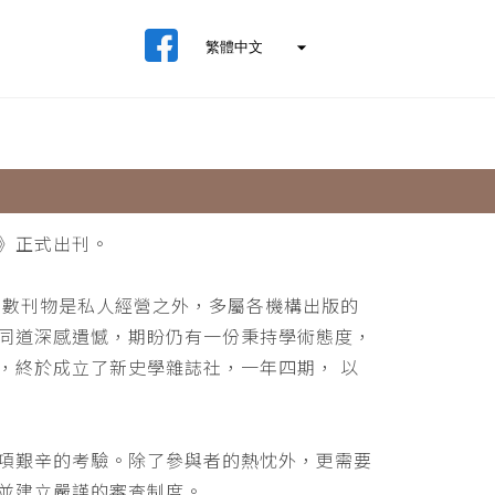
》正式出刊。
少數刊物是私人經營之外，多屬各機構出版的
同道深感遺憾，期盼仍有一份秉持學術態度，
，終於成立了新史學雜誌社，一年四期， 以
項艱辛的考驗。除了參與者的熱忱外，更需要
並建立嚴謹的審查制度。