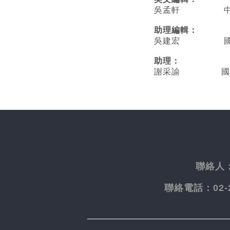
吳孟軒 中央
助理編輯：
吳建宏 國立臺
助理：
謝采諭
國
聯絡人
聯絡電話：
02