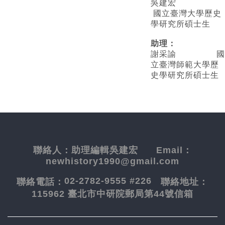
吳建宏
國立臺灣大學歷史
學研究所碩士生
助理：
謝采諭
國
立臺灣師範大學歷
史學研究所碩士生
聯絡人：
助理編輯吳建宏
Email：
newhistory1990@gmail.com
02-2782-9555 #226
聯絡電話：
聯絡地址：
115962 臺北市中研院郵局第44號信箱