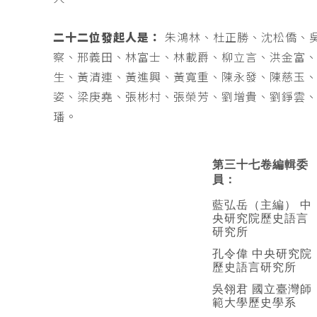
二十二位發起人是：
朱鴻林、杜正勝、沈松僑、
察、邢義田、林富士、林載爵、柳立言、洪金富
生、黃清連、黃進興、黃寬重、陳永發、陳慈玉
姿、梁庚堯、張彬村、張榮芳、劉增貴、劉錚雲
璠。
第三十七卷編輯委
員：
藍弘岳（主編） 中
央研究院歷史語言
研究所
孔令偉 中央研究院
歷史語言研究所
吳翎君 國立臺灣師
範大學歷史學系