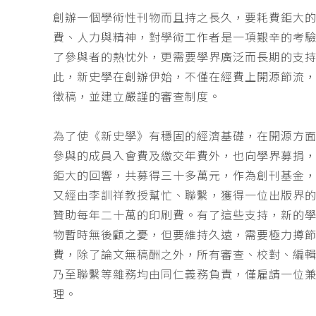
創辦一個學術性刊物而且持之長久，要耗費鉅大
費、人力與精神，對學術工作者是一項艱辛的考
了參與者的熱忱外，更需要學界廣泛而長期的支
此，新史學在創辦伊始，不僅在經費上開源節流
徵稿，並建立嚴謹的審查制度。
為了使《新史學》有穩固的經濟基礎，在開源方
參與的成員入會費及繳交年費外，也向學界募捐
鉅大的回響，共募得三十多萬元，作為創刊基金，
又經由李訓祥教授幫忙、聯繫，獲得一位出版界
贊助每年二十萬的印刷費。有了這些支持，新的
物暫時無後顧之憂，但要維持久遠，需要極力撙
費，除了論文無稿酬之外，所有審查、校對、編
乃至聯繫等雜務均由同仁義務負責，僅雇請一位
理。