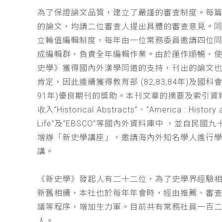
為了保證論文品質，建立了嚴謹的審查制度。每
的論文，均請二位審查人提出具體的審查意見。
立輪值編輯制度，每年由一位常務委員邀請四位同
成編輯群，負責全年編輯作業。由於運作順暢，
史學》獲得國內外漢學同道的支持，刊出的論文
肯定，因此連續獲得教育部 (82,83,84年)及國科會(
91年)優良期刊的獎助。本刊文章的摘要及索引資
收入“Historical Abstracts”、“America : History 
Life”及“EBSCO”等國內外資料庫中 ，並自民國
增辦「新史學講座」，邀請海內外知名學人進行
講。
《新史學》發起人有二十二位，為了史學界經驗
新舊相續，本社也於每年年會時，經由推薦、審
議等程序，增加生力軍。目前共有常務社員一百
人。