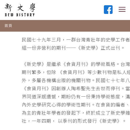
首頁
民國七十九年三月，一群台灣青壯年的史學工作
組一份非營利的期刊──《新史學》正式出刊。
《新史學》是繼承《食貨月刊》的學術風格。台
期刊繁多，但除 《食貨月刊》等少數刊物是私人
外，多屬各機構出版的機關刊物。民國七十七年
《食貨月刊》因創辦人陶希聖先生去世而停刊。
界同道深感遺憾，期盼仍有一份秉持學術態度，
內外史學研究心得的學術性期刊。在食貨的編者
為主的青壯年學者的發起下，終於成立了新史學
社，一年四期， 以季刊的形式發行《新史學》。