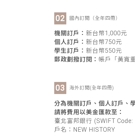
國內訂閱（全年四冊）
機關訂戶：
新台幣1,000元
個人訂戶：
新台幣750元
學生訂戶：
新台幣550元
郵政劃撥訂閱：
帳戶「黃寬重」
海外訂閱(全年四冊)
分為機關訂戶、個人訂戶、學
請將費用以美金匯款至：
臺北富邦銀行 (SWIFT Code: 
戶名：NEW HISTORY