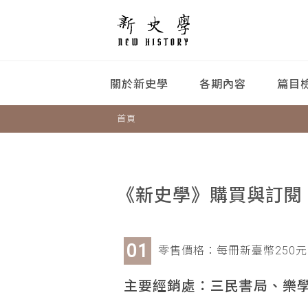
關於新史學
各期內容
篇目
首頁
《新史學》購買與訂閱
零售價格：每冊新臺幣250元
主要經銷處：三民書局、樂