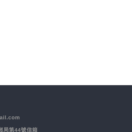
il.com
院郵局第44號信箱