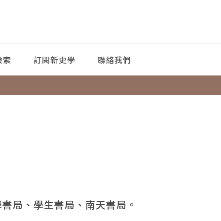
檢索
訂閱新史學
聯絡我們
學書局、學生書局、南天書局。