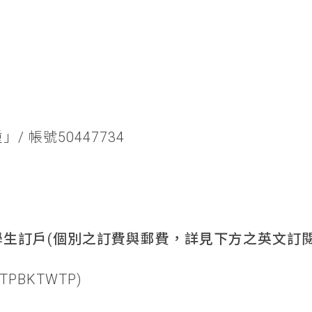
/ 帳號50447734
生訂戶(個別之訂費與郵費，詳見下方之英文訂閱
TPBKTWTP)