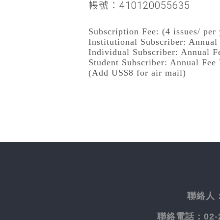
帳號：410120055635
Subscription Fee: (4 issues/ per 
Institutional Subscriber: Annua
Individual Subscriber: Annual 
Student Subscriber: Annual Fee
(Add US$8 for air mail)
聯絡人
聯絡電話：
02