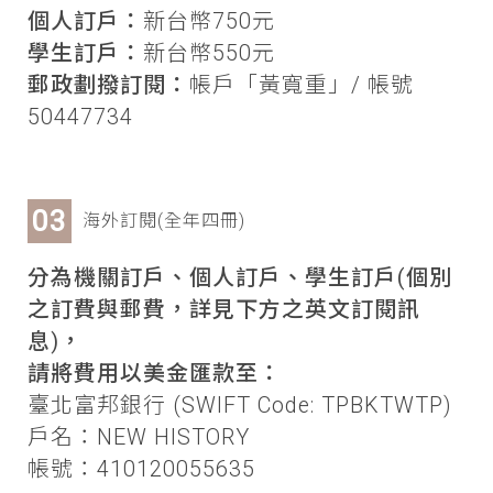
個人訂戶：
新台幣750元
學生訂戶：
新台幣550元
郵政劃撥訂閱：
帳戶「黃寬重」/ 帳號
50447734
海外訂閱(全年四冊)
分為機關訂戶、個人訂戶、學生訂戶(個別
之訂費與郵費，詳見下方之英文訂閱訊
息)，
請將費用以美金匯款至：
臺北富邦銀行 (SWIFT Code: TPBKTWTP)
戶名：NEW HISTORY
帳號：410120055635