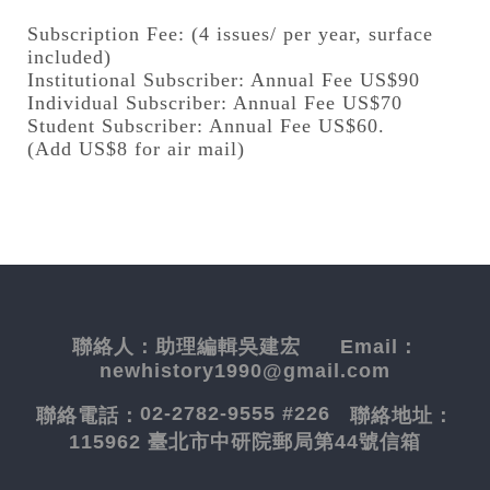
Subscription Fee: (4 issues/ per year, surface
included)
Institutional Subscriber: Annual Fee US$90
Individual Subscriber: Annual Fee US$70
Student Subscriber: Annual Fee US$60.
(Add US$8 for air mail)
聯絡人：
助理編輯吳建宏
Email：
newhistory1990@gmail.com
02-2782-9555 #226
聯絡電話：
聯絡地址：
115962 臺北市中研院郵局第44號信箱