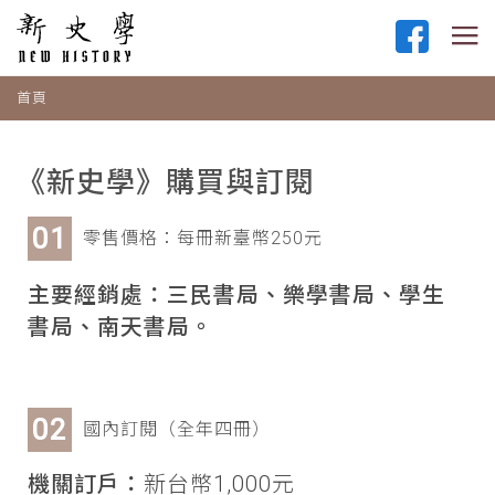
首頁
《新史學》購買與訂閱
零售價格：每冊新臺幣250元
主要經銷處：三民書局、樂學書局、學生
書局、南天書局。
國內訂閱（全年四冊）
機關訂戶：
新台幣1,000元