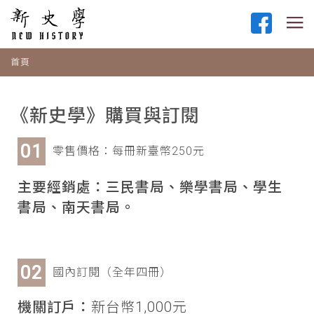
首頁
《新史學》購買與訂閱
零售價格：每冊新臺幣250元
主要經銷處：三民書局、樂學書局、學生
書局、南天書局。
國內訂閱（全年四冊）
機關訂戶：
新台幣1,000元