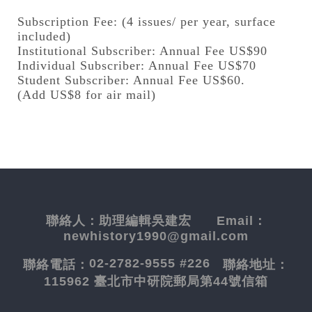
Subscription Fee: (4 issues/ per year, surface
included)
Institutional Subscriber: Annual Fee US$90
Individual Subscriber: Annual Fee US$70
Student Subscriber: Annual Fee US$60.
(Add US$8 for air mail)
聯絡人：
助理編輯吳建宏
Email：
newhistory1990@gmail.com
02-2782-9555 #226
聯絡電話：
聯絡地址：
115962 臺北市中研院郵局第44號信箱