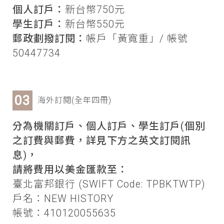
個人訂戶：
新台幣750元
學生訂戶：
新台幣550元
郵政劃撥訂閱：
帳戶「黃寬重」/ 帳號
50447734
海外訂閱(全年四冊)
分為機關訂戶、個人訂戶、學生訂戶(個別
之訂費與郵費，詳見下方之英文訂閱訊
息)，
請將費用以美金匯款至：
臺北富邦銀行 (SWIFT Code: TPBKTWTP)
戶名：NEW HISTORY
帳號：410120055635