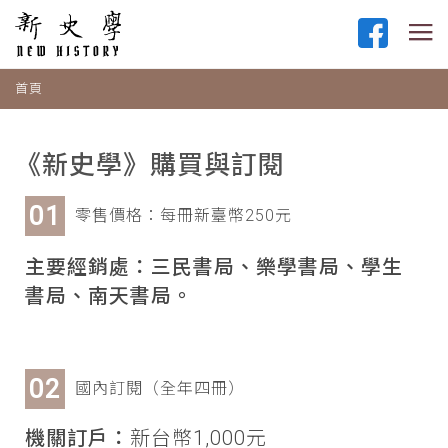
首頁
《新史學》購買與訂閱
零售價格：每冊新臺幣250元
主要經銷處：三民書局、樂學書局、學生
書局、南天書局。
國內訂閱（全年四冊）
機關訂戶：
新台幣1,000元