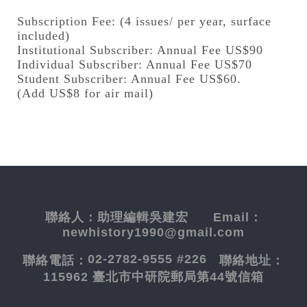
Subscription Fee: (4 issues/ per year, surface
included)
Institutional Subscriber: Annual Fee US$90
Individual Subscriber: Annual Fee US$70
Student Subscriber: Annual Fee US$60.
(Add US$8 for air mail)
聯絡人：
助理編輯吳建宏
Email：
newhistory1990@gmail.com
02-2782-9555 #226
聯絡電話：
聯絡地址：
115962 臺北市中研院郵局第44號信箱