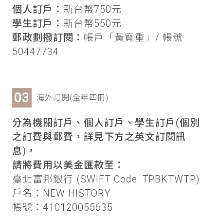
個人訂戶：
新台幣750元
學生訂戶：
新台幣550元
郵政劃撥訂閱：
帳戶「黃寬重」/ 帳號
50447734
海外訂閱(全年四冊)
分為機關訂戶、個人訂戶、學生訂戶(個別
之訂費與郵費，詳見下方之英文訂閱訊
息)，
請將費用以美金匯款至：
臺北富邦銀行 (SWIFT Code: TPBKTWTP)
戶名：NEW HISTORY
帳號：410120055635